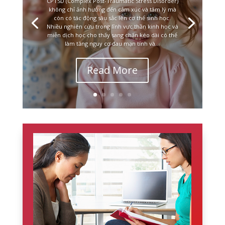
CPTSD (Complex Post-Traumatic Stress Disorder)
không chỉ ảnh hưởng đến cảm xúc và tâm lý mà
còn có tác động sâu sắc lên cơ thể sinh học.
Nhiều nghiên cứu trong lĩnh vực thần kinh học và
miễn dịch học cho thấy sang chấn kéo dài có thể
làm tăng nguy cơ đau mạn tính và...
Read More