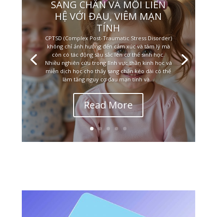
SANG CHẤN VÀ MỐI LIÊN
HỆ VỚI ĐAU, VIÊM MẠN
TÍNH
CPTSD (Complex Post-Traumatic Stress Disorder)
không chỉ ảnh hưởng đến cảm xúc và tâm lý mà
còn có tác động sâu sắc lên cơ thể sinh học.
Nhiều nghiên cứu trong lĩnh vực thần kinh học và
miễn dịch học cho thấy sang chấn kéo dài có thể
làm tăng nguy cơ đau mạn tính và...
Read More