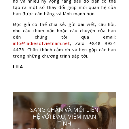
nó và nhiều hy vọng rằng sau đó bạn có thể
tạo ra một số thay đổi giúp mối quan hệ của
bạn được cân bằng và lành mạnh hơn.
Đọc giả có thể chia sẻ, gửi bài viết, câu hỏi,
nhu cầu tham vấn hoặc câu chuyện của bạn
đến chúng tôi qua email:
info@ladiesofvietnam.net
, Zalo: +848 9934
4478. Chân thành cảm ơn và hẹn gặp các bạn
trong những chương trình sắp tới.
LILA
SANG CHẤN VÀ MỐI LIÊN
HỆ VỚI ĐAU, VIÊM MẠN
TÍNH