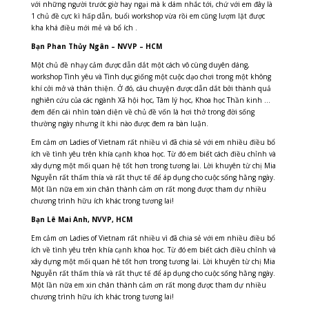
với những người trước giờ hay ngại mà k dám nhắc tới, chứ với em đây là
1 chủ đề cực kì hấp dẫn, buổi workshop vừa rồi em cũng lượm lặt được
kha khá điều mới mẻ và bổ ích .
Bạn Phan Thủy Ngân – NVVP – HCM
Một chủ đề nhạy cảm được dẫn dắt một cách vô cùng duyên dáng,
workshop Tình yêu và Tình dục giống một cuộc dạo chơi trong một không
khí cởi mở và thân thiện. Ở đó, câu chuyện được dẫn dắt bởi thành quả
nghiên cứu của các ngành Xã hội học, Tâm lý học, Khoa học Thần kinh …
đem đến cái nhìn toàn diện về chủ đề vốn là hơi thở trong đời sống
thường ngày nhưng ít khi nào được đem ra bàn luận.
Em cảm ơn Ladies of Vietnam rất nhiều vì đã chia sẻ với em nhiều điều bổ
ích về tình yêu trên khía cạnh khoa học. Từ đó em biết cách điều chỉnh và
xây dựng một mối quan hệ tốt hơn trong tương lai. Lời khuyên từ chị Mia
Nguyễn rất thấm thía và rất thực tế để áp dụng cho cuộc sống hằng ngày.
Một lần nữa em xin chân thành cảm ơn rất mong được tham dự nhiều
chương trình hữu ích khác trong tương lai!
Bạn Lê Mai Anh, NVVP, HCM
Em cảm ơn Ladies of Vietnam rất nhiều vì đã chia sẻ với em nhiều điều bổ
ích về tình yêu trên khía cạnh khoa học. Từ đó em biết cách điều chỉnh và
xây dựng một mối quan hê tốt hơn trong tương lai. Lời khuyên từ chị Mia
Nguyễn rất thấm thía và rất thực tế để áp dụng cho cuộc sống hằng ngày.
Một lần nữa em xin chân thành cảm ơn rất mong được tham dự nhiều
WORKSHOP
chương trình hữu ích khác trong tương lai!