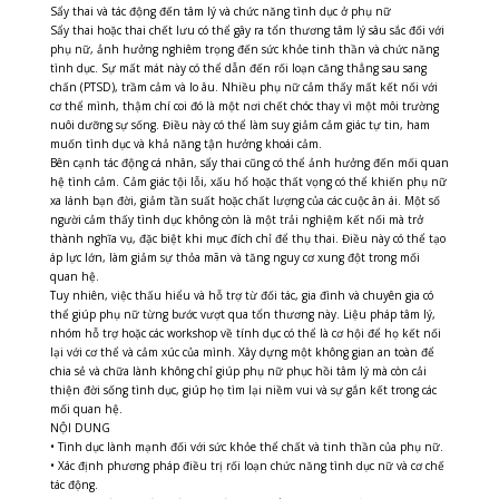
Sẩy thai và tác động đến tâm lý và chức năng tình dục ở phụ nữ
Sẩy thai hoặc thai chết lưu có thể gây ra tổn thương tâm lý sâu sắc đối với
phụ nữ, ảnh hưởng nghiêm trọng đến sức khỏe tinh thần và chức năng
tình dục. Sự mất mát này có thể dẫn đến rối loạn căng thẳng sau sang
chấn (PTSD), trầm cảm và lo âu. Nhiều phụ nữ cảm thấy mất kết nối với
cơ thể mình, thậm chí coi đó là một nơi chết chóc thay vì một môi trường
nuôi dưỡng sự sống. Điều này có thể làm suy giảm
cảm giác tự tin, ham
muốn tình dục và khả năng tận hưởng khoái cảm.
Bên cạnh tác động cá nhân, sẩy thai cũng có thể ảnh hưởng đến mối quan
hệ tình cảm. Cảm giác tội lỗi, xấu hổ hoặc thất vọng có thể khiến phụ nữ
xa lánh bạn đời, giảm tần suất hoặc chất lượng của các cuộc ân ái. Một số
người cảm thấy tình dục không còn là một trải nghiệm kết nối mà trở
thành nghĩa vụ, đặc biệt khi mục đích chỉ để thụ thai. Điều này có thể tạo
áp lực lớn, làm giảm sự thỏa mãn và tăng nguy cơ xung đột trong mối
quan hệ.
Tuy nhiên, việc thấu hiểu và hỗ trợ từ đối tác, gia đình và chuyên gia có
thể giúp phụ nữ từng bước vượt qua tổn thương này. Liệu pháp tâm lý,
nhóm hỗ trợ hoặc các workshop về tính dục có thể là cơ hội để họ kết nối
lại với cơ thể và cảm xúc của mình. Xây dựng một không gian an toàn để
chia sẻ và chữa lành không chỉ giúp phụ nữ phục hồi tâm lý mà còn cải
thiện đời sống tình dục, giúp họ tìm lại niềm vui và sự gắn kết trong các
mối quan hệ.
NỘI DUNG
• Tình dục lành mạnh đối với sức khỏe thể chất và tinh thần của phụ nữ.
• Xác định phương pháp điều trị rối loạn chức năng tình dục nữ và cơ chế
tác động.