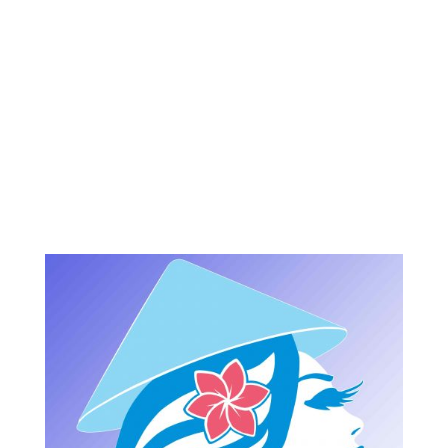
SỰ KIỆN
TALKSHOW