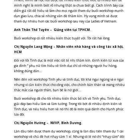
nhiên, mình đã học hỏi được rất nhiều kiến thức mới, có nhiều vấn đề
mình nghĩ là mình biết rõ nhưng thật ra chưa biết gì. Cách trình bày của
diễn giả rất dễ hiểu và làm cho mọi người tham dự buổi workshop mạnh
dạn giao lưu, chia sẻ những vấn đề thầm kín. Hy vọng mình sẽ được
tham dự nhiều hơn các buổi workshop sau này của Ladies of Vietnam.
Anh Thân Thế Tuyên – Giảng viên tại TPHCM
.
Buổi workshop có rất nhiều kiến thức tuyệt vời. Tôi rất hài lòng.
Chị Nguyễn Lang Mộng – Nhân viên nhà hàng và công tác xã hội,
HCM
Đối với tôi Tình dục là một việc rất tế nhị thầm kín. Định kiến từ xưa của
gia đình ” phụ nữ tìm hiểu về tình dục chỉ có những người hư hỏng,
không đúng đắn…
Nên đến với workshop Tình yêu và tình dục, tôi khá ngại ngùng và e ngại
nhưng vì cần kiến thức cho công việc, cho chính bản thân và mang nhiều
thắc mắc của người thân, bạn bè là nữ giới…
Buổi workshop đã cho tôi nhiều kiến thức bổ ích về Tình yêu, Tình dục,
giải đáp bao hiểu lầm và lầm tưởng. Trong tôi bớt đi nhiều định kiến về
Tình dục, và nếu hiểu hơn về nó thì đó là món quà dành cho Hạnh phúc
lứa đôi.
Chị Nguyễn Hường – NVVP, Bình Dương.
Lần đầu tiên được tham dự workshop, cũng là lần đầu tiên tham dự 1 cái
workshop về chủ đề hơi nhạy cảm 1 xí. Nhưng có lẽ nó chỉ “nhạy cảm” đối