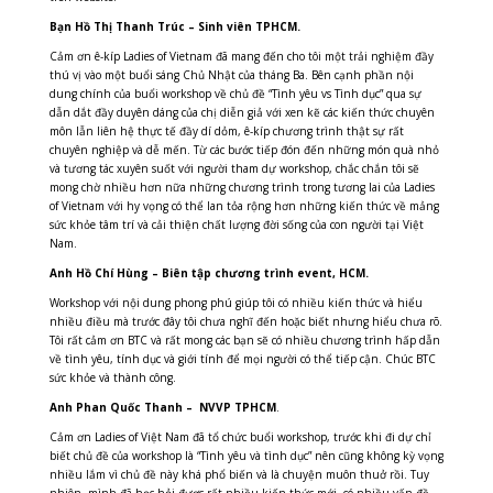
Bạn Hồ Thị Thanh Trúc – Sinh viên TPHCM.
Cảm ơn ê-kíp Ladies of Vietnam đã mang đến cho tôi một trải nghiệm đầy
thú vị vào một buổi sáng Chủ Nhật của tháng Ba. Bên cạnh phần nội
dung chính của buổi workshop về chủ đề “Tình yêu vs Tình dục” qua sự
dẫn dắt đầy duyên dáng của chị diễn giả với xen kẽ các kiến thức chuyên
môn lẫn liên hệ thực tế đầy dí dỏm, ê-kíp chương trình thật sự rất
chuyên nghiệp và dễ mến. Từ các bước tiếp đón đến những món quà nhỏ
và tương tác xuyên suốt với người tham dự workshop, chắc chắn tôi sẽ
mong chờ nhiều hơn nữa những chương trình trong tương lai của Ladies
of Vietnam với hy vọng có thể lan tỏa rộng hơn những kiến thức về mảng
sức khỏe tâm trí và cải thiện chất lượng đời sống của con người tại Việt
Nam.
Anh Hồ Chí Hùng – Biên tập chương trình event, HCM.
Workshop với nội dung phong phú giúp tôi có nhiều kiến thức và hiểu
nhiều điều mà trước đây tôi chưa nghĩ đến hoặc biết nhưng hiểu chưa rõ.
Tôi rất cảm ơn BTC và rất mong các bạn sẽ có nhiều chương trình hấp dẫn
về tình yêu, tính dục và giới tính để mọi người có thể tiếp cận. Chúc BTC
sức khỏe và thành công.
Anh Phan Quốc Thanh – NVVP TPHCM
.
Cảm ơn Ladies of Việt Nam đã tổ chức buổi workshop, trước khi đi dự chỉ
biết chủ đề của workshop là “Tình yêu và tình dục” nên cũng không kỳ vọng
nhiều lắm vì chủ đề này khá phổ biến và là chuyện muôn thuở rồi. Tuy