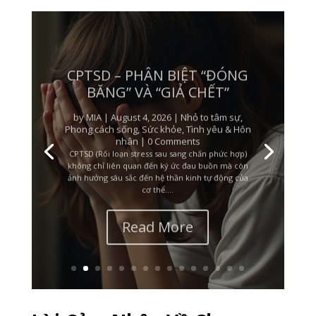
CPTSD – PHÂN BIỆT “ĐÓNG
BĂNG” VÀ “GIẢ CHẾT”
by
MIA
|
August 4, 2026
|
Nhỏ to tâm sự
,
Phong cách sống
,
Sức khỏe
,
Tình yêu & Hôn
nhân
| 0 Comments
CPTSD (Rối loạn stress sau sang chấn phức hợp)
không chỉ liên quan đến ký ức đau buồn mà còn
ảnh hưởng sâu sắc đến hệ thần kinh tự động của
cơ thể....
Read More