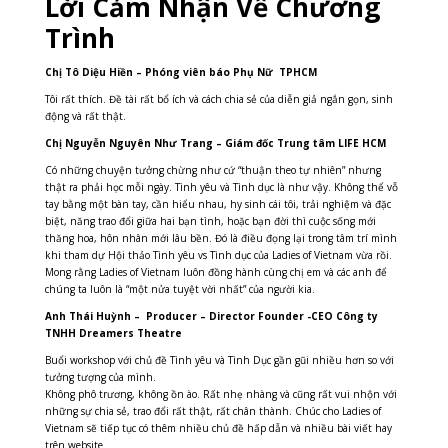
Lời Cảm Nhận Về Chương
Trình
Chị Tô Diệu Hiền – Phóng viên báo Phụ Nữ TPHCM
Tôi rất thích. Đề tài rất bổ ích và cách chia sẻ của diễn giả ngắn gọn, sinh
động và rất thật.
Chị Nguyễn Nguyên Như Trang – Giám đốc Trung tâm LIFE HCM
Có những chuyện tưởng chừng như cứ “thuận theo tự nhiên” nhưng
thật ra phải học mỗi ngày. Tình yêu và Tình dục là như vậy. Không thể vỗ
tay bằng một bàn tay, cần hiểu nhau, hy sinh cái tôi, trải nghiệm và đặc
biệt, năng trao đổi giữa hai bạn tình, hoặc bạn đời thì cuộc sống mới
thăng hoa, hôn nhân mới lâu bền. Đó là điều đọng lại trong tâm trí mình
khi tham dự Hội thảo Tình yêu vs Tình dục của Ladies of Vietnam vừa rồi.
Mong rằng Ladies of Vietnam luôn đồng hành cùng chị em và các anh để
chúng ta luôn là “một nửa tuyệt vời nhất” của người kia.
Anh Thái Huỳnh – Producer – Director Founder -CEO Công ty
TNHH Dreamers Theatre
Buổi workshop với chủ đề Tình yêu và Tình Dục gần gũi nhiều hơn so với
tưởng tượng của mình.
Không phô trương, không ồn ào. Rất nhẹ nhàng và cũng rất vui nhộn với
những sự chia sẻ, trao đổi rất thật, rất chân thành. Chúc cho Ladies of
Vietnam sẽ tiếp tục có thêm nhiều chủ đề hấp dẫn và nhiều bài viết hay
trên website.