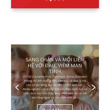
SANG CHẤN VÀ MỐI LIÊN
HỆ VỚI ĐAU, VIÊM MẠN
TÍNH
CPTSD (Complex Post-Traumatic Stress Disorder)
không chỉ ảnh hưởng đến cảm xúc và tâm lý mà
còn có tác động sâu sắc lên cơ thể sinh học.
Nhiều nghiên cứu trong lĩnh vực thần kinh học và
miễn dịch học cho thấy sang chấn kéo dài có thể
làm tăng nguy cơ đau mạn tính và...