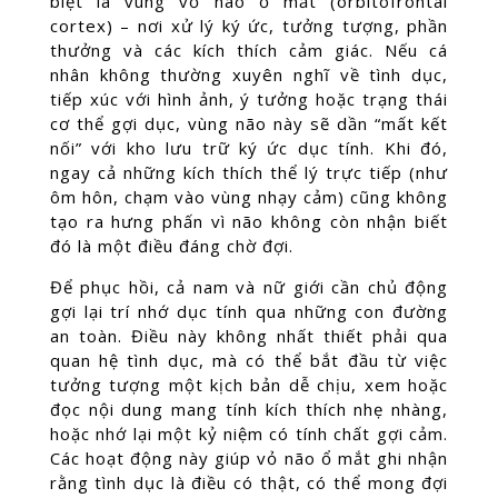
biệt là vùng vỏ não ổ mắt (orbitofrontal
cortex) – nơi xử lý ký ức, tưởng tượng, phần
thưởng và các kích thích cảm giác. Nếu cá
nhân không thường xuyên nghĩ về tình dục,
tiếp xúc với hình ảnh, ý tưởng hoặc trạng thái
cơ thể gợi dục, vùng não này sẽ dần “mất kết
nối” với kho lưu trữ ký ức dục tính. Khi đó,
ngay cả những kích thích thể lý trực tiếp (như
ôm hôn, chạm vào vùng nhạy cảm) cũng không
tạo ra hưng phấn vì não không còn nhận biết
đó là một điều đáng chờ đợi.
Để phục hồi, cả nam và nữ giới cần chủ động
gợi lại trí nhớ dục tính qua những con đường
an toàn. Điều này không nhất thiết phải qua
quan hệ tình dục, mà có thể bắt đầu từ việc
tưởng tượng một kịch bản dễ chịu, xem hoặc
đọc nội dung mang tính kích thích nhẹ nhàng,
hoặc nhớ lại một kỷ niệm có tính chất gợi cảm.
Các hoạt động này giúp vỏ não ổ mắt ghi nhận
rằng tình dục là điều có thật, có thể mong đợi