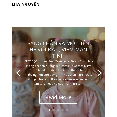
MIA NGUYỄN
SANG CHẤN VÀ MỐI LIÊN
HỆ VỚI ĐAU, VIÊM MẠN
TÍNH
CPTSD (Complex Post-Traumatic Stress Disorder)
không chỉ ảnh hưởng đến cảm xúc và tâm lý mà
còn có tác động sâu sắc lên cơ thể sinh học.
Nhiều nghiên cứu trong lĩnh vực thần kinh học và
miễn dịch học cho thấy sang chấn kéo dài có thể
làm tăng nguy cơ đau mạn tính và...
Read More