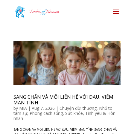
SANG CHẤN VÀ MỐI LIÊN HỆ VỚI ĐAU, VIÊM
MẠN TÍNH
by
MIA
|
Aug 7, 2026
|
Chuyện đời thường
,
Nhỏ to
tâm sự
,
Phong cách sống
,
Sức khỏe
,
Tình yêu & Hôn
nhân
SANG CHẤN VÀ MỐI LIÊN HỆ VỚI ĐAU, VIÊM MẠN TÍNH SANG CHẤN VÀ