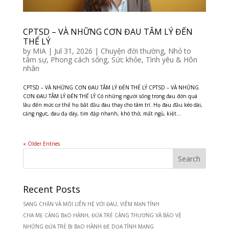
CPTSD – VÀ NHỮNG CƠN ĐAU TÂM LÝ ĐẾN
THỂ LÝ
by
MIA
|
Jul 31, 2026
|
Chuyện đời thường
,
Nhỏ to
tâm sự
,
Phong cách sống
,
Sức khỏe
,
Tình yêu & Hôn
nhân
CPTSD – VÀ NHỮNG CƠN ĐAU TÂM LÝ ĐẾN THỂ LÝ CPTSD – VÀ NHỮNG
CƠN ĐAU TÂM LÝ ĐẾN THỂ LÝ Có những người sống trong đau đớn quá
lâu đến mức cơ thể họ bắt đầu đau thay cho tâm trí. Họ đau đầu kéo dài,
căng ngực, đau dạ dày, tim đập nhanh, khó thở, mất ngủ, kiệt...
« Older Entries
Recent Posts
SANG CHẤN VÀ MỐI LIÊN HỆ VỚI ĐAU, VIÊM MẠN TÍNH
CHA MẸ CÀNG BẠO HÀNH, ĐỨA TRẺ CÀNG THƯƠNG VÀ BẢO VỆ
NHỮNG ĐỨA TRẺ BỊ BẠO HÀNH ĐE DỌA TÍNH MẠNG