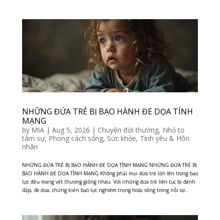
NHỮNG ĐỨA TRẺ BỊ BẠO HÀNH ĐE DỌA TÍNH
MẠNG
by
MIA
|
Aug 5, 2026
|
Chuyện đời thường
,
Nhỏ to
tâm sự
,
Phong cách sống
,
Sức khỏe
,
Tình yêu & Hôn
nhân
NHỮNG ĐỨA TRẺ BỊ BẠO HÀNH ĐE DỌA TÍNH MẠNG NHỮNG ĐỨA TRẺ BỊ
BẠO HÀNH ĐE DỌA TÍNH MẠNG Không phải mọi đứa trẻ lớn lên trong bạo
lực đều mang vết thương giống nhau. Với những đứa trẻ liên tục bị đánh
đập, đe dọa, chứng kiến bạo lực nghiêm trọng hoặc sống trong nỗi sợ...