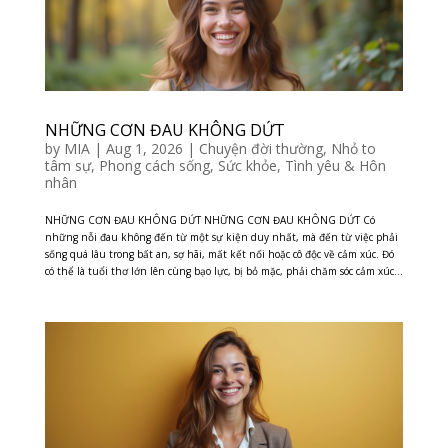
NHỮNG CƠN ĐAU KHÔNG DỨT
by
MIA
|
Aug 1, 2026
|
Chuyện đời thường
,
Nhỏ to
tâm sự
,
Phong cách sống
,
Sức khỏe
,
Tình yêu & Hôn
nhân
NHỮNG CƠN ĐAU KHÔNG DỨT NHỮNG CƠN ĐAU KHÔNG DỨT Có
những nỗi đau không đến từ một sự kiện duy nhất, mà đến từ việc phải
sống quá lâu trong bất an, sợ hãi, mất kết nối hoặc cô độc về cảm xúc. Đó
có thể là tuổi thơ lớn lên cùng bạo lực, bị bỏ mặc, phải chăm sóc cảm xúc...