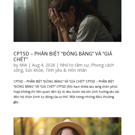
CPTSD – PHÂN BIỆT “ĐÓNG BĂNG” VÀ “GIẢ
CHẾT”
by
MIA
|
Aug 4, 2026
|
Nhỏ to tâm sự
,
Phong cách
sống
,
Sức khỏe
,
Tình yêu & Hôn nhân
CPTSD – PHÂN BIỆT “ĐÓNG BĂNG” VÀ “GIẢ CHẾT” CPTSD – PHÂN BIỆT
“ĐÓNG BĂNG” VÀ “GIẢ CHẾT” CPTSD (Rối loạn stress sau sang chấn phức
hợp) không chỉ liên quan đến ký ức đau buồn mà còn ảnh hưởng sâu sắc
đến hệ thần kinh tự động của cơ thể. Một trong những điều thường
gây...