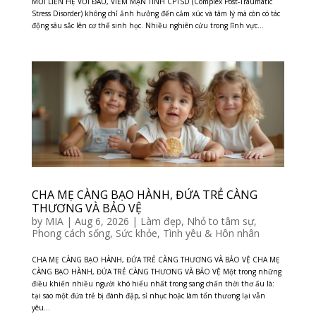
MỐI LIÊN HỆ VỚI ĐAU, VIÊM MẠN TÍNH CPTSD (Complex Post-Traumatic
Stress Disorder) không chỉ ảnh hưởng đến cảm xúc và tâm lý mà còn có tác
động sâu sắc lên cơ thể sinh học. Nhiều nghiên cứu trong lĩnh vực...
CHA MẸ CÀNG BẠO HÀNH, ĐỨA TRẺ CÀNG
THƯƠNG VÀ BẢO VỆ
by
MIA
|
Aug 6, 2026
|
Làm đẹp
,
Nhỏ to tâm sự
,
Phong cách sống
,
Sức khỏe
,
Tình yêu & Hôn nhân
CHA MẸ CÀNG BẠO HÀNH, ĐỨA TRẺ CÀNG THƯƠNG VÀ BẢO VỆ CHA MẸ
CÀNG BẠO HÀNH, ĐỨA TRẺ CÀNG THƯƠNG VÀ BẢO VỆ Một trong những
điều khiến nhiều người khó hiểu nhất trong sang chấn thời thơ ấu là:
tại sao một đứa trẻ bị đánh đập, sỉ nhục hoặc làm tổn thương lại vẫn
yêu...