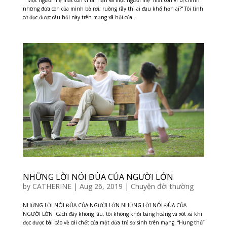
những đứa con của mình bỏ rơi, ruồng rẫy thì ai đau khổ hơn ai?” Tôi tình
cờ đọc được câu hỏi này trên mạng xã hội của...
NHỮNG LỜI NÓI ĐÙA CỦA NGƯỜI LỚN
by
CATHERINE
|
Aug 26, 2019
|
Chuyện đời thường
NHỮNG LỜI NÓI ĐÙA CỦA NGƯỜI LỚN NHỮNG LỜI NÓI ĐÙA CỦA
NGƯỜI LỚN Cách đây không lâu, tôi không khỏi bàng hoàng và xót xa khi
đọc được bài báo về cái chết của một đứa trẻ sơ sinh trên mạng. “Hung thủ”