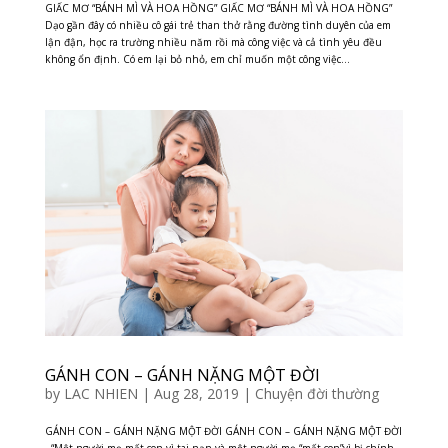
GIẤC MƠ “BÁNH MÌ VÀ HOA HỒNG” GIẤC MƠ “BÁNH MÌ VÀ HOA HỒNG”
Dạo gần đây có nhiều cô gái trẻ than thở rằng đường tình duyên của em
lận đận, học ra trường nhiều năm rồi mà công việc và cả tình yêu đều
không ổn định. Có em lại bỏ nhỏ, em chỉ muốn một công việc...
GÁNH CON – GÁNH NẶNG MỘT ĐỜI
by
LAC NHIEN
|
Aug 28, 2019
|
Chuyện đời thường
GÁNH CON – GÁNH NẶNG MỘT ĐỜI GÁNH CON – GÁNH NẶNG MỘT ĐỜI
“Một người mẹ mất con vì tai nạn và một người mẹ “mất con”vì bị chính