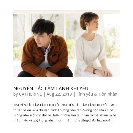
NGUYÊN TẮC LÀM LÀNH KHI YÊU
by
CATHERINE
|
Aug 22, 2019
|
Tình yêu & Hôn nhân
NGUYÊN TẮC LÀM LÀNH KHI YÊU NGUYÊN TẮC LÀM LÀNH KHI YÊU Mâu
thuẫn và cãi vã là chuyện bình thường như cân đường hộp sữa khi yêu.
Giống như một con dao hai lưỡi, những lần cãi nhau có thể khiến cả hai
thấu hiểu và quý trọng nhau hơn. Thế nhưng cũng có đôi lúc, nó sẽ...