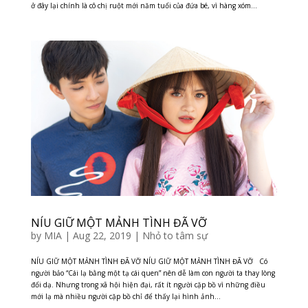
ở đây lại chính là cô chị ruột mới năm tuổi của đứa bé, vì hàng xóm...
NÍU GIỮ MỘT MẢNH TÌNH ĐÃ VỠ
by
MIA
|
Aug 22, 2019
|
Nhỏ to tâm sự
NÍU GIỮ MỘT MẢNH TÌNH ĐÃ VỠ NÍU GIỮ MỘT MẢNH TÌNH ĐÃ VỠ Có
người bảo “Cái lạ bằng một tạ cái quen” nên dễ làm con người ta thay lòng
đổi dạ. Nhưng trong xã hội hiện đại, rất ít người cặp bồ vì những điều
mới lạ mà nhiều người cặp bồ chỉ để thấy lại hình ảnh...