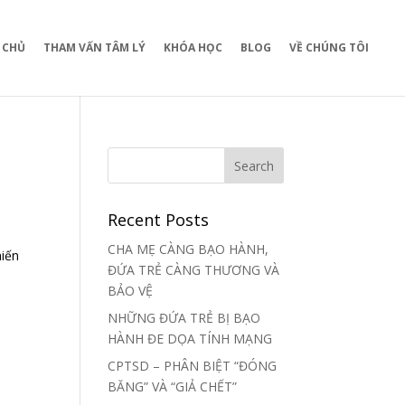
 CHỦ
THAM VẤN TÂM LÝ
KHÓA HỌC
BLOG
VỀ CHÚNG TÔI
Recent Posts
CHA MẸ CÀNG BẠO HÀNH,
hiến
ĐỨA TRẺ CÀNG THƯƠNG VÀ
BẢO VỆ
NHỮNG ĐỨA TRẺ BỊ BẠO
HÀNH ĐE DỌA TÍNH MẠNG
CPTSD – PHÂN BIỆT “ĐÓNG
BĂNG” VÀ “GIẢ CHẾT”