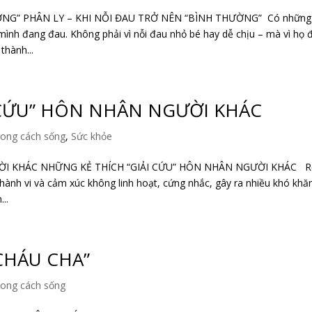
NG” PHÂN LY – KHI NỖI ĐAU TRỞ NÊN “BÌNH THƯỜNG” ​ Có những
ình đang đau. Không phải vì nỗi đau nhỏ bé hay dễ chịu – mà vì họ 
thành...
 CỨU” HÔN NHÂN NGƯỜI KHÁC
ong cách sống
,
Sức khỏe
ỜI KHÁC NHỮNG KẺ THÍCH “GIẢI CỨU” HÔN NHÂN NGƯỜI KHÁC R
hành vi và cảm xúc không linh hoạt, cứng nhắc, gây ra nhiều khó khă
...
CHÁU CHA”
ong cách sống