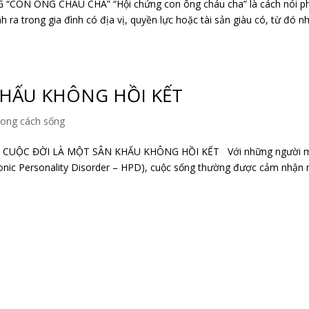
ON ÔNG CHÁU CHA” “Hội chứng con ông cháu cha” là cách nói p
 ra trong gia đình có địa vị, quyền lực hoặc tài sản giàu có, từ đó n
KHẤU KHÔNG HỒI KẾT
ong cách sống
 CUỘC ĐỜI LÀ MỘT SÂN KHẤU KHÔNG HỒI KẾT Với những người 
trionic Personality Disorder – HPD), cuộc sống thường được cảm nhận