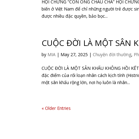
HỘI CHỨNG “CON ÔNG CHÁU CHA” HỘI CHỨNG “C
biến ở Việt Nam để chỉ những người trẻ được sinh
được nhiều đặc quyền, bảo bọc...
CUỘC ĐỜI LÀ MỘT SÂN 
by
MIA
|
May 27, 2025
|
Chuyện đời thường
,
Ph
CUỘC ĐỜI LÀ MỘT SÂN KHẤU KHÔNG HỒI KẾT
đặc điểm của rối loạn nhân cách kịch tính (His
một sân khấu rộng lớn, nơi họ luôn là nhân...
« Older Entries