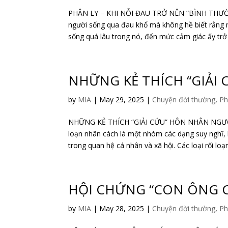
PHÂN LY – KHI NỖI ĐAU TRỞ NÊN “BÌNH THƯỜ
người sống qua đau khổ mà không hề biết rằng m
sống quá lâu trong nó, đến mức cảm giác ấy trở 
NHỮNG KẺ THÍCH “GIẢI
by
MIA
|
May 29, 2025
|
Chuyện đời thường
,
Ph
NHỮNG KẺ THÍCH “GIẢI CỨU” HÔN NHÂN NGƯ
loạn nhân cách là một nhóm các dạng suy nghĩ, 
trong quan hệ cá nhân và xã hội. Các loại rối loạn
HỘI CHỨNG “CON ÔNG 
by
MIA
|
May 28, 2025
|
Chuyện đời thường
,
Ph