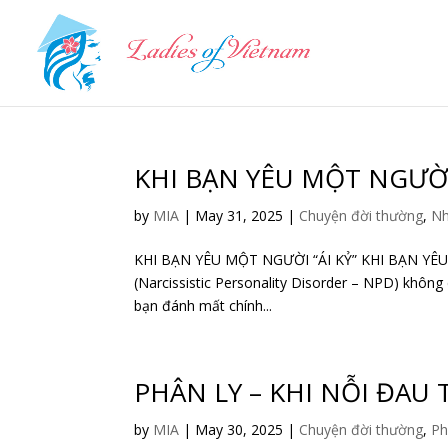
KHI BẠN YÊU MỘT NGƯỜI 
by
MIA
|
May 31, 2025
|
Chuyện đời thường
,
Nh
KHI BẠN YÊU MỘT NGƯỜI “ÁI KỶ” KHI BẠN YÊU M
(Narcissistic Personality Disorder – NPD) không
bạn đánh mất chính...
PHÂN LY – KHI NỖI ĐAU
by
MIA
|
May 30, 2025
|
Chuyện đời thường
,
Ph