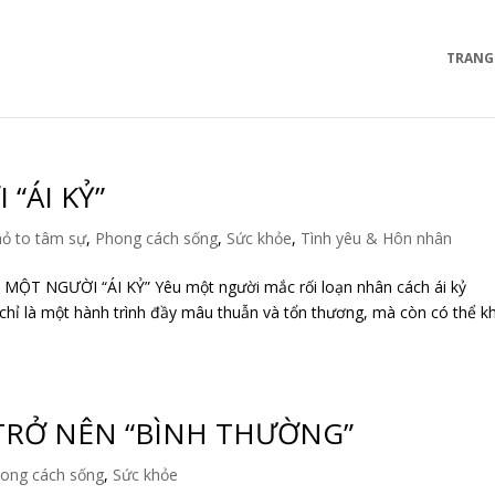
TRANG
“ÁI KỶ”
ỏ to tâm sự
,
Phong cách sống
,
Sức khỏe
,
Tình yêu & Hôn nhân
ỘT NGƯỜI “ÁI KỶ” Yêu một người mắc rối loạn nhân cách ái kỷ
 chỉ là một hành trình đầy mâu thuẫn và tổn thương, mà còn có thể k
 TRỞ NÊN “BÌNH THƯỜNG”
ong cách sống
,
Sức khỏe