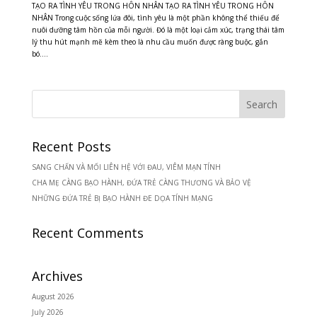
TẠO RA TÌNH YÊU TRONG HÔN NHÂN TẠO RA TÌNH YÊU TRONG HÔN
NHÂN Trong cuộc sống lứa đôi, tình yêu là một phần không thể thiếu để
nuôi dưỡng tâm hồn của mỗi người. Đó là một loại cảm xúc, trạng thái tâm
lý thu hút mạnh mẽ kèm theo là nhu cầu muốn được ràng buộc, gắn
bó....
Recent Posts
SANG CHẤN VÀ MỐI LIÊN HỆ VỚI ĐAU, VIÊM MẠN TÍNH
CHA MẸ CÀNG BẠO HÀNH, ĐỨA TRẺ CÀNG THƯƠNG VÀ BẢO VỆ
NHỮNG ĐỨA TRẺ BỊ BẠO HÀNH ĐE DỌA TÍNH MẠNG
Recent Comments
Archives
August 2026
July 2026