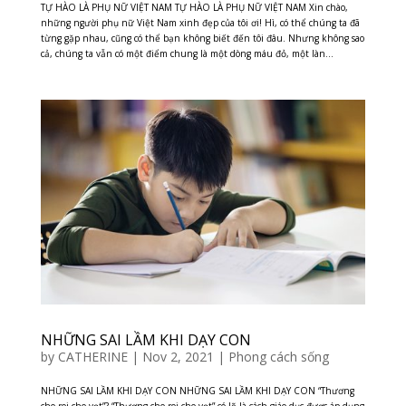
TỰ HÀO LÀ PHỤ NỮ VIỆT NAM TỰ HÀO LÀ PHỤ NỮ VIỆT NAM Xin chào,
những người phụ nữ Việt Nam xinh đẹp của tôi ơi! Hì, có thể chúng ta đã
từng gặp nhau, cũng có thể bạn không biết đến tôi đâu. Nhưng không sao
cả, chúng ta vẫn có một điểm chung là một dòng máu đỏ, một làn...
NHỮNG SAI LẦM KHI DẠY CON
by
CATHERINE
|
Nov 2, 2021
|
Phong cách sống
NHỮNG SAI LẦM KHI DẠY CON NHỮNG SAI LẦM KHI DẠY CON “Thương
cho roi cho vọt”? “Thương cho roi cho vọt” có lẽ là cách giáo dục được áp dụng