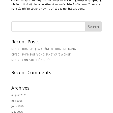
nhiều nhất ở Việt Nam nói riêng và các nước châu Á nói chung. Trong suy
nghĩ của nhiều bậc phụ huynh, chỉ có dọa nạt hoặc áp dụng...
Recent Posts
NHỮNG ĐỨA TRẺ BỊ BẠO HÀNH ĐE DỌA TÍNH MẠNG
CPTSD – PHÂN BIỆT “ĐÓNG BĂNG” VÀ “GIẢ CHẾT”
NHỮNG CƠN ĐAU KHÔNG DỨT
Recent Comments
Archives
August 2026
July 2026
June 2026
May 2026