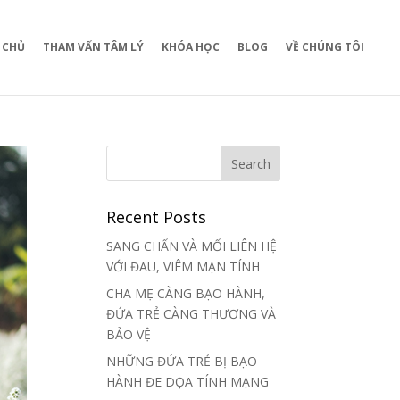
 CHỦ
THAM VẤN TÂM LÝ
KHÓA HỌC
BLOG
VỀ CHÚNG TÔI
Recent Posts
SANG CHẤN VÀ MỐI LIÊN HỆ
VỚI ĐAU, VIÊM MẠN TÍNH
CHA MẸ CÀNG BẠO HÀNH,
ĐỨA TRẺ CÀNG THƯƠNG VÀ
BẢO VỆ
NHỮNG ĐỨA TRẺ BỊ BẠO
HÀNH ĐE DỌA TÍNH MẠNG