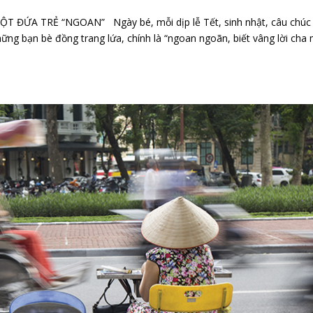
 ĐỨA TRẺ “NGOAN” Ngày bé, mỗi dịp lễ Tết, sinh nhật, câu chú
hững bạn bè đồng trang lứa, chính là “ngoan ngoãn, biết vâng lời cha 