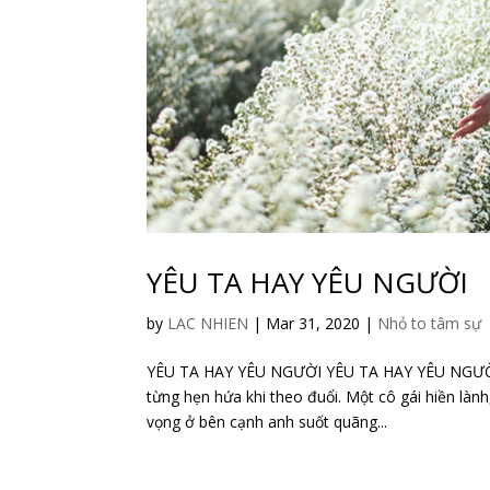
YÊU TA HAY YÊU NGƯỜI
by
LAC NHIEN
|
Mar 31, 2020
|
Nhỏ to tâm sự
YÊU TA HAY YÊU NGƯỜI YÊU TA HAY YÊU NGƯỜI C
từng hẹn hứa khi theo đuổi. Một cô gái hiền làn
vọng ở bên cạnh anh suốt quãng...