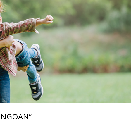
 “NGOAN”