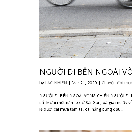
NGƯỜI ĐI BÊN NGOÀI V
by
LAC NHIEN
|
Mar 21, 2020
|
Chuyện đời thư
NGƯỜI ĐI BÊN NGOÀI VÒNG CHIẾN NGƯỜI ĐI BÊN
số. Mười một năm tôi ở Sài Gòn, bà già mù ấy vẫ
lẽ dưới cái mưa tầm tã, cái nắng bưng đầu...