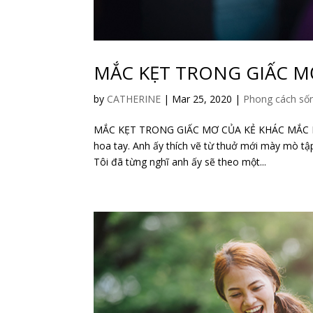
MẮC KẸT TRONG GIẤC M
by
CATHERINE
|
Mar 25, 2020
|
Phong cách số
MẮC KẸT TRONG GIẤC MƠ CỦA KẺ KHÁC MẮC KẸ
hoa tay. Anh ấy thích vẽ từ thuở mới mày mò tập
Tôi đã từng nghĩ anh ấy sẽ theo một...