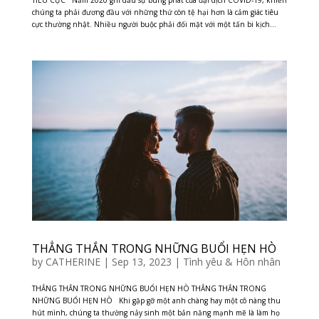
chúng ta phải đương đầu với những thứ còn tệ hại hơn là cảm giác tiêu
cực thường nhật. Nhiều người buộc phải đối mặt với một tấn bi kịch...
THẲNG THẮN TRONG NHỮNG BUỔI HẸN HÒ
by
CATHERINE
|
Sep 13, 2023
|
Tình yêu & Hôn nhân
THẲNG THẮN TRONG NHỮNG BUỔI HẸN HÒ THẲNG THẮN TRONG
NHỮNG BUỔI HẸN HÒ Khi gặp gỡ một anh chàng hay một cô nàng thu
hút mình, chúng ta thường nảy sinh một bản năng mạnh mẽ là làm họ