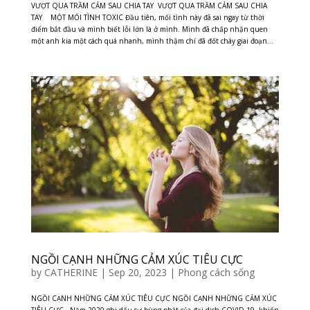
VƯỢT QUA TRẦM CẢM SAU CHIA TAY VƯỢT QUA TRẦM CẢM SAU CHIA
TAY MỘT MỐI TÌNH TOXIC Đầu tiên, mối tình này đã sai ngay từ thời
điểm bắt đầu và mình biết lỗi lớn là ở mình. Mình đã chấp nhận quen
một anh kia một cách quá nhanh, mình thậm chí đã đốt cháy giai đoạn...
NGỒI CẠNH NHỮNG CẢM XÚC TIÊU CỰC
by
CATHERINE
|
Sep 20, 2023
|
Phong cách sống
NGỒI CẠNH NHỮNG CẢM XÚC TIÊU CỰC NGỒI CẠNH NHỮNG CẢM XÚC
TIÊU CỰC Năm 2020 ghi dấu sự bùng phát của đại dịch COVID-19, khiến