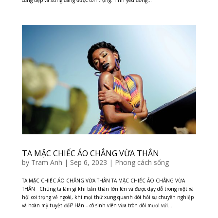
TA MẶC CHIẾC ÁO CHẲNG VỪA THÂN
by
Tram Anh
|
Sep 6, 2023
|
Phong cách sống
TA MẶC CHIẾC ÁO CHẲNG VỪA THÂN TA MẶC CHIẾC ÁO CHẲNG VỪA
THÂN Chúng ta làm gì khi bản thân lớn lên và được dạy dỗ trong một xã
hội coi trọng vẻ ngoài, khi mọi thứ xung quanh đòi hỏi sự chuyên nghiệp
và hoàn mỹ tuyệt đối? Hân – cô sinh viên vừa tròn đôi mươi với...