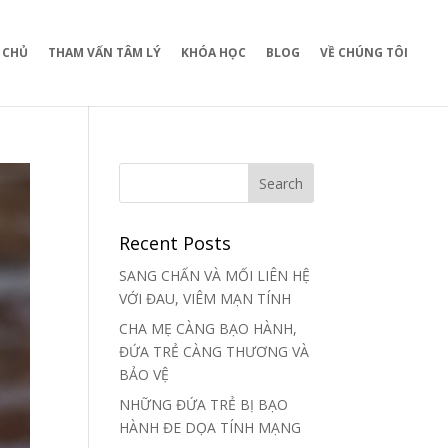
 CHỦ
THAM VẤN TÂM LÝ
KHÓA HỌC
BLOG
VỀ CHÚNG TÔI
Recent Posts
SANG CHẤN VÀ MỐI LIÊN HỆ
VỚI ĐAU, VIÊM MẠN TÍNH
CHA MẸ CÀNG BẠO HÀNH,
ĐỨA TRẺ CÀNG THƯƠNG VÀ
BẢO VỆ
NHỮNG ĐỨA TRẺ BỊ BẠO
HÀNH ĐE DỌA TÍNH MẠNG