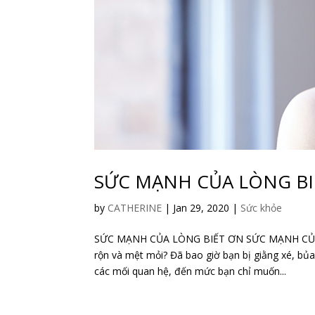
SỨC MẠNH CỦA LÒNG BI
by
CATHERINE
|
Jan 29, 2020
|
Sức khỏe
SỨC MẠNH CỦA LÒNG BIẾT ƠN SỨC MẠNH CỦA LÒ
rộn và mệt mỏi? Đã bao giờ bạn bị giằng xé, bủa 
các mối quan hệ, đến mức bạn chỉ muốn...