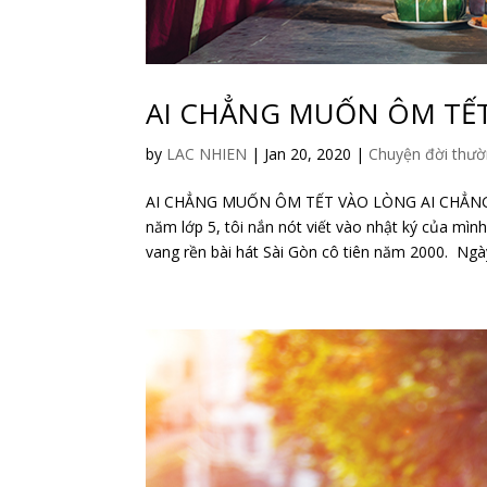
AI CHẲNG MUỐN ÔM TẾ
by
LAC NHIEN
|
Jan 20, 2020
|
Chuyện đời thư
AI CHẲNG MUỐN ÔM TẾT VÀO LÒNG AI CHẲNG M
năm lớp 5, tôi nắn nót viết vào nhật ký của mìn
vang rền bài hát Sài Gòn cô tiên năm 2000. Ngày