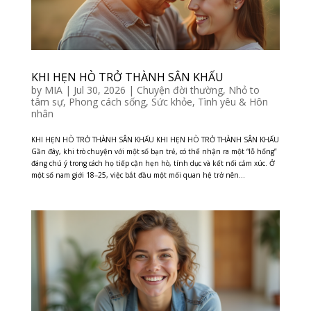
KHI HẸN HÒ TRỞ THÀNH SÂN KHẤU
by
MIA
|
Jul 30, 2026
|
Chuyện đời thường
,
Nhỏ to
tâm sự
,
Phong cách sống
,
Sức khỏe
,
Tình yêu & Hôn
nhân
KHI HẸN HÒ TRỞ THÀNH SÂN KHẤU KHI HẸN HÒ TRỞ THÀNH SÂN KHẤU
Gần đây, khi trò chuyện với một số bạn trẻ, có thể nhận ra một “lỗ hổng”
đáng chú ý trong cách họ tiếp cận hẹn hò, tính dục và kết nối cảm xúc. Ở
một số nam giới 18–25, việc bắt đầu một mối quan hệ trở nên...