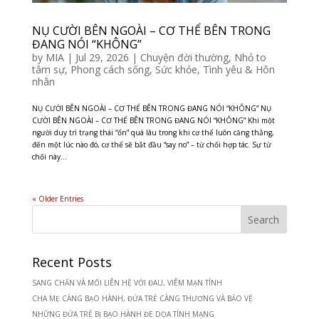
NỤ CƯỜI BÊN NGOÀI – CƠ THỂ BÊN TRONG
ĐANG NÓI “KHÔNG”
by
MIA
|
Jul 29, 2026
|
Chuyện đời thường
,
Nhỏ to
tâm sự
,
Phong cách sống
,
Sức khỏe
,
Tình yêu & Hôn
nhân
NỤ CƯỜI BÊN NGOÀI – CƠ THỂ BÊN TRONG ĐANG NÓI “KHÔNG” NỤ
CƯỜI BÊN NGOÀI – CƠ THỂ BÊN TRONG ĐANG NÓI “KHÔNG” Khi một
người duy trì trạng thái “ổn” quá lâu trong khi cơ thể luôn căng thẳng,
đến một lúc nào đó, cơ thể sẽ bắt đầu “say no” – từ chối hợp tác. Sự từ
chối này...
« Older Entries
Recent Posts
SANG CHẤN VÀ MỐI LIÊN HỆ VỚI ĐAU, VIÊM MẠN TÍNH
CHA MẸ CÀNG BẠO HÀNH, ĐỨA TRẺ CÀNG THƯƠNG VÀ BẢO VỆ
NHỮNG ĐỨA TRẺ BỊ BẠO HÀNH ĐE DỌA TÍNH MẠNG