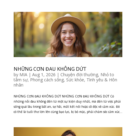
NHỮNG CƠN ĐAU KHÔNG DỨT
by
MIA
|
Aug 1, 2026
|
Chuyện đời thường
,
Nhỏ to
tâm sự
,
Phong cách sống
,
Sức khỏe
,
Tình yêu & Hôn
nhân
NHỮNG CƠN ĐAU KHÔNG DỨT NHỮNG CƠN ĐAU KHÔNG DỨT Có
những nỗi đau không đến từ một sự kiện duy nhất, mà đến từ việc phải
sống quá lâu trong bất an, sợ hãi, mất kết nối hoặc cô độc về cảm xúc. Đó
có thể là tuổi thơ lớn lên cùng bạo lực, bị bỏ mặc, phải chăm sóc cảm xúc...