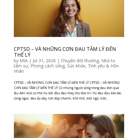
CPTSD – VÀ NHỮNG CƠN ĐAU TÂM LÝ ĐẾN
THỂ LÝ
by
MIA
|
Jul 31, 2026
|
Chuyện đời thường
,
Nhỏ to
tâm sự
,
Phong cách sống
,
Sức khỏe
,
Tình yêu & Hôn
nhân
CPTSD – VÀ NHỮNG CƠN ĐAU TÂM LÝ ĐẾN THỂ LÝ CPTSD – VÀ NHỮNG
CƠN ĐAU TÂM LÝ ĐẾN THỂ LÝ Có những người sống trong đau đớn quá
lâu đến mức cơ thể họ bắt đầu đau thay cho tâm trí. Họ đau đầu kéo dài,
căng ngực, đau dạ dày, tim đập nhanh, khó thở, mất ngủ, kiệt...