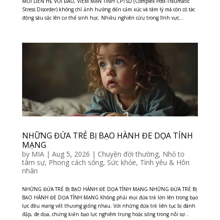
MỐI LIÊN HỆ VỚI ĐAU, VIÊM MẠN TÍNH CPTSD (Complex Post-Traumatic
Stress Disorder) không chỉ ảnh hưởng đến cảm xúc và tâm lý mà còn có tác
động sâu sắc lên cơ thể sinh học. Nhiều nghiên cứu trong lĩnh vực...
NHỮNG ĐỨA TRẺ BỊ BẠO HÀNH ĐE DỌA TÍNH
MẠNG
by
MIA
|
Aug 5, 2026
|
Chuyện đời thường
,
Nhỏ to
tâm sự
,
Phong cách sống
,
Sức khỏe
,
Tình yêu & Hôn
nhân
NHỮNG ĐỨA TRẺ BỊ BẠO HÀNH ĐE DỌA TÍNH MẠNG NHỮNG ĐỨA TRẺ BỊ
BẠO HÀNH ĐE DỌA TÍNH MẠNG Không phải mọi đứa trẻ lớn lên trong bạo
lực đều mang vết thương giống nhau. Với những đứa trẻ liên tục bị đánh
đập, đe dọa, chứng kiến bạo lực nghiêm trọng hoặc sống trong nỗi sợ...