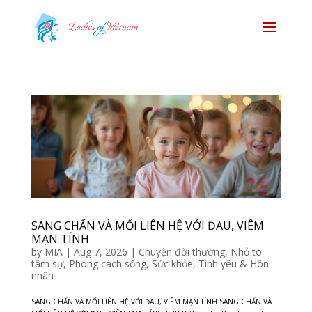
SANG CHẤN VÀ MỐI LIÊN HỆ VỚI ĐAU, VIÊM
MẠN TÍNH
by
MIA
|
Aug 7, 2026
|
Chuyện đời thường
,
Nhỏ to
tâm sự
,
Phong cách sống
,
Sức khỏe
,
Tình yêu & Hôn
nhân
SANG CHẤN VÀ MỐI LIÊN HỆ VỚI ĐAU, VIÊM MẠN TÍNH SANG CHẤN VÀ