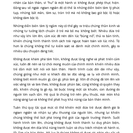
nhân của bản thân, vì “hư” là một hành vi không được phép thực hiện.
Đằng sau vẻ ngoài ngoan ngoãn đó có thể là những diễn biến tâm lý phức
tạp, những bất mãn, tâm sự, trăn trở mà nó không bao giờ bộc lộ hoặc
không dám bộc lộ.
Những diễn biến tâm lý ngầm này có thể gây ra triệu chứng thần kinh và
những tư tưởng lệch chuẩn ở trẻ mà bố mẹ không biết.
Nhiều đứa trẻ
như vậy khi lớn lên, cảm xúc đè nén đến lúc “bùng nổ”, thả ra bản tính,
khiến chúng hình thành tính cách trái ngược hoàn toàn với lúc nhỏ. Tệ
hơn là
chúng không thể tự kiểm soát và đánh mất chính mình, gây ra
nhiều câu chuyện đáng tiếc.
Không được khám phá tâm hồn, không được lắng nghe và phát triển cảm
xúc, luôn đè nén và từ chối mong muốn của chính mình khiến nhiều đứa
trẻ dần mất kết nối với bản thân. Hành trình cuộc đời dài như vậy,
chúng giống như một vị khách độc lai độc vãng, xa lạ với chính mình,
không biết mình muốn gì, cần gì, phải làm gì. Vốn dĩ chúng đã lớn lên với
việc vâng lời và làm theo, không được phản bác, cũng không có quyền thay
đổi, khiến chúng bị gò ép, bó buộc trong
một cái khuôn, con đường do
người lớn vạch sẵn. Hệ quả là chúng trở nên phụ thuộc, mài mòn khả
năng sáng tạo và không thể phát huy khả năng của bản thân mình.
Tuân thủ quy tắc quá mức có thể khiến một đứa trẻ được đánh giá là
ngoan ngoãn và nhận sự yêu thương của người lớn, nhưng lại khiến
chúng không thể bứt phá trong thế giới của người trưởng thành. Suốt
hành trình lớn lên, chúng không được hình thành tư duy phản biện,
không được rèn dũa khả năng tranh luận và chịu trách nhiệm về hành vi,
lỗi lầm của bản thân. Hệ lụy là chúng không có được cái nhìn sâu sắc về