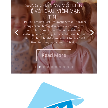
CHA MẸ CÀNG BẠO HÀNH,
ĐỨA TRẺ CÀNG THƯƠNG
VÀ BẢO VỆ
Một trong những điều khiến nhiều người khó hiểu
nhất trong sang chấn thời thơ ấu là: tại sao một
đứa trẻ bị đánh đập, sỉ nhục hoặc làm tổn thương
lại vẫn yêu thương, bênh vực và bảo vệ chính cha
mẹ của mình? Nhiều người nhìn từ bên ngoài có
thể nghĩ rằng đứa trẻ...
Read More