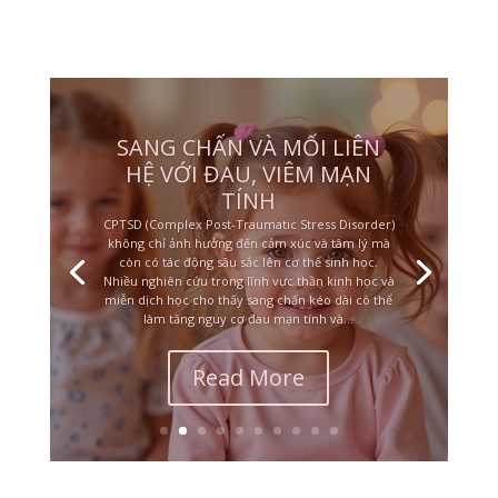
CHA MẸ CÀNG BẠO HÀNH,
ĐỨA TRẺ CÀNG THƯƠNG
VÀ BẢO VỆ
Một trong những điều khiến nhiều người khó hiểu
nhất trong sang chấn thời thơ ấu là: tại sao một
đứa trẻ bị đánh đập, sỉ nhục hoặc làm tổn thương
lại vẫn yêu thương, bênh vực và bảo vệ chính cha
mẹ của mình? Nhiều người nhìn từ bên ngoài có
thể nghĩ rằng đứa trẻ...
Read More