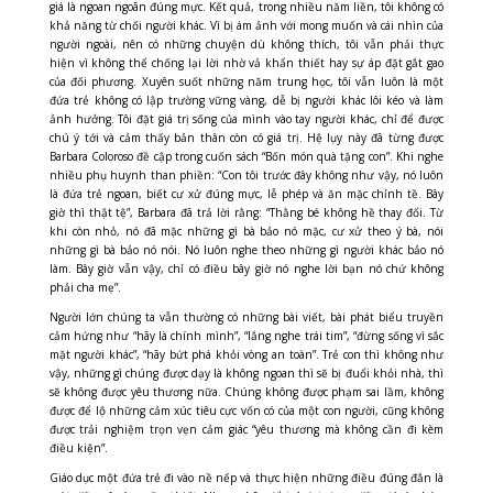
giá là ngoan ngoãn đúng mực. Kết quả, trong nhiều năm liền, tôi không có
khả năng từ chối người khác. Vì bị
ám ảnh với mong muốn và cái nhìn của
người ngoài, nên có những chuyện dù không thích, tôi vẫn phải thực
hiện vì không thể chống lại lời nhờ vả khẩn thiết hay sự áp đặt gắt gao
của đối phương. Xuyên suốt những năm trung học, tôi vẫn luôn là một
đứa trẻ không
có lập trường vững vàng, dễ bị người khác lôi kéo và làm
ảnh hưởng. Tôi đặt giá trị sống của mình vào tay người khác, chỉ để được
chú ý tới và cảm thấy bản thân còn có giá trị.
Hệ lụy này đã từng được
Barbara Coloroso đề cập t
rong cuốn sách “Bốn món quà tặng con”. Khi nghe
nhiều phụ huynh than phiền: “Con tôi trước đây không như vậy, nó luôn
là đứa trẻ ngoan, biết cư xử đúng mực, lễ phép và ăn mặc chỉnh tề. Bây
giờ thì thật tệ”, Barbara đã trả lời rằng: “Thằng bé không hề thay đổi. Từ
khi còn nhỏ, nó đã mặc những gì bà bảo nó mặc, cư xử theo ý bà, nói
những gì bà bảo nó nói. Nó luôn nghe theo những gì người khác bảo nó
làm. Bây giờ vẫn vậy, chỉ có điều bây giờ nó nghe lời bạn nó chứ không
phải cha mẹ”.
Người lớn chúng ta vẫn thường có những bài viết, bài phát biểu truyền
cảm hứng như “hãy là chính mình”, “lắng nghe trái tim”, “đừng sống vì sắc
mặt người khác”, “hãy bứt phá khỏi vòng an toàn”. Trẻ con thì không như
vậy, những gì chúng được dạy là không ngoan thì sẽ bị đuổi khỏi nhà, thì
sẽ không được yêu thương nữa. Chúng không được phạm sai lầm, không
được để lộ những cảm xúc tiêu cực vốn có của một con người, cũng không
được trải nghiệm trọn vẹn cảm giác “yêu thương mà không cần đi kèm
điều kiện”.
Giáo dục một đứa trẻ đi vào nề nếp và thực hiện những điều đúng đắn là