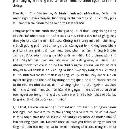
phải lắng nghe những điều tồi tệ về mình, từ chính người đã sinh ra
chúng.
Dần dà, những đứa trẻ này đã hình thành một nhận thức, đó là phải
ngoan ngoãn, hiểu chuyện, luôn vâng lời thì mới được yêu thích. Vậy phía
sau một đứa trẻ ngoan có thể có những mặt tối nào?
Trong tác phẩm “Tìm mình trong thế giới hậu tuổi thơ”, Đặng Hoàng Giang
đã viết: “Để nhận được tình cảm của cha mẹ, nhiều đứa trẻ cố gắng chạy
theo yêu cầu của họ đến kiệt sức. Chúng trở thành một bản thể rỗng,
một cái gương phản chiếu mong muốn của người lớn. Không được khám
phá bản thân, phát triển cảm xúc, được phạm sai lầm, không biết đến
cảm giác được yêu thương mà không đi kèm điều kiện, chúng gặp khó
khăn để phát triển cảm giác cuộc sống này là đáng sống, và bấu víu vào
những thành tích của mình để tìm chút ý nghĩa. Chúng lớn lên mà cảm
thấy xa lạ với chính mình – chúng đã luôn được dạy rằng cảm xúc, mong
muốn, nhu cầu của bản thân là dị dạng, ích kỷ, sai trái, hay độc ác. Nhiều
người trẻ gặp khó khăn để xây dựng những quan hệ lành mạnh, nơi họ
tự tin nêu lên nhu cầu của mình và lắng nghe nhu cầu người khác, thực
hành cho và nhận một cách hài hòa. Không ngạc nhiên, dù có ưu tú về trí
tuệ, người trẻ trong những câu chuyện ở phần này luôn thấy cô độc, lạc
lõng và chật vật để bước vào tình yêu.”
Quả thật, trẻ con vốn có nhận thức rất non nớt. Biểu hiện ngoan ngoãn
bên ngoài của một đứa trẻ có thể không phải vì đứa trẻ đó đã đạt được
mức độ nhận thức nào đó, mà là vì nó đang cố ép mình vào khuôn khổ để
làm hài lòng người lớn. Nói cách khác, để được yêu thích, để người lớn hài
lòng, nó
luôn đeo mặt nạ và tự đè nén những cảm xúc, mong muốn cá