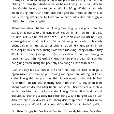
những tư tưởng lệch chuẩn ở trẻ mà bố mẹ không biết.
Nhiều đứa trẻ
như vậy khi lớn lên, cảm xúc đè nén đến lúc “bùng nổ”, thả ra bản tính,
khiến chúng hình thành tính cách trái ngược hoàn toàn với lúc nhỏ. Tệ
hơn là
chúng không thể tự kiểm soát và đánh mất chính mình, gây ra
nhiều câu chuyện đáng tiếc.
Không được khám phá tâm hồn, không được lắng nghe và phát triển cảm
xúc, luôn đè nén và từ chối mong muốn của chính mình khiến nhiều đứa
trẻ dần mất kết nối với bản thân. Hành trình cuộc đời dài như vậy,
chúng giống như một vị khách độc lai độc vãng, xa lạ với chính mình,
không biết mình muốn gì, cần gì, phải làm gì. Vốn dĩ chúng đã lớn lên với
việc vâng lời và làm theo, không được phản bác, cũng không có quyền thay
đổi, khiến chúng bị gò ép, bó buộc trong
một cái khuôn, con đường do
người lớn vạch sẵn. Hệ quả là chúng trở nên phụ thuộc, mài mòn khả
năng sáng tạo và không thể phát huy khả năng của bản thân mình.
Tuân thủ quy tắc quá mức có thể khiến một đứa trẻ được đánh giá là
ngoan ngoãn và nhận sự yêu thương của người lớn, nhưng lại khiến
chúng không thể bứt phá trong thế giới của người trưởng thành. Suốt
hành trình lớn lên, chúng không được hình thành tư duy phản biện,
không được rèn dũa khả năng tranh luận và chịu trách nhiệm về hành vi,
lỗi lầm của bản thân. Hệ lụy là chúng không có được cái nhìn sâu sắc về
mọi việc, càng không có tiếng nói ở đám đông và khả năng tự bảo vệ luận
điểm của mình. Tư duy lối mòn, không dám chấp nhận thất bại và đối
mặt với sự phản đối sẽ khiến chúng không thể bứt phá trên đường đời.
Bản thân tôi ngày bé cũng là một đứa trẻ luôn gọi dạ bảo vâng, được đánh