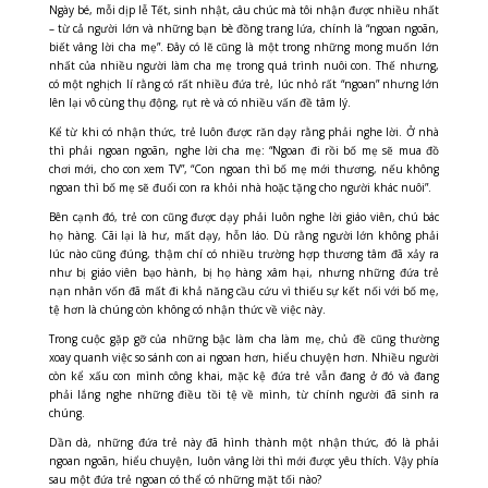
Ngày bé, mỗi dịp lễ Tết, sinh nhật, câu chúc mà tôi nhận được nhiều nhất
– từ cả người lớn và những bạn bè đồng trang lứa, chính là “ngoan ngoãn,
biết vâng lời cha mẹ”. Đây có lẽ cũng là một trong những mong muốn lớn
nhất của nhiều người làm cha mẹ trong quá trình nuôi con. Thế nhưng,
có một nghịch lí rằng có rất nhiều đứa trẻ, lúc nhỏ rất “ngoan” nhưng lớn
lên lại vô cùng thụ động, rụt rè và có nhiều vấn đề tâm lý.
Kể từ khi có nhận thức, trẻ luôn được răn dạy rằng phải nghe lời. Ở nhà
thì phải ngoan ngoãn, nghe lời cha mẹ: “Ngoan đi rồi bố mẹ sẽ mua đồ
chơi mới, cho con xem TV”, “Con ngoan thì bố mẹ mới thương, nếu không
ngoan thì bố mẹ sẽ đuổi con ra khỏi nhà hoặc tặng cho người khác nuôi”.
Bên cạnh đó, trẻ con cũng được dạy phải luôn nghe lời giáo viên, chú bác
họ hàng. Cãi lại là hư, mất dạy, hỗn láo. Dù rằng người lớn không phải
lúc nào cũng đúng, thậm chí có nhiều trường hợp thương tâm đã xảy ra
như bị giáo viên bạo hành, bị họ hàng xâm hại, nhưng những đứa trẻ
nạn nhân vốn đã mất đi khả năng cầu cứu vì thiếu sự kết nối với bố mẹ,
tệ hơn là chúng còn không có nhận thức về việc này.
Trong cuộc gặp gỡ của những bậc làm cha làm mẹ, chủ đề cũng thường
xoay quanh việc so sánh con ai ngoan hơn, hiểu chuyện hơn. Nhiều người
còn kể xấu con mình công khai, mặc kệ đứa trẻ vẫn đang ở đó và đang
phải lắng nghe những điều tồi tệ về mình, từ chính người đã sinh ra
chúng.
Dần dà, những đứa trẻ này đã hình thành một nhận thức, đó là phải
ngoan ngoãn, hiểu chuyện, luôn vâng lời thì mới được yêu thích. Vậy phía
sau một đứa trẻ ngoan có thể có những mặt tối nào?