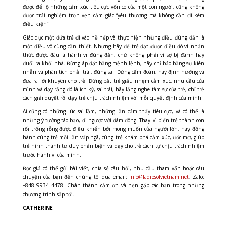
được để lộ những cảm xúc tiêu cực vốn có của một con người, cũng không
được trải nghiệm trọn vẹn cảm giác “yêu thương mà không cần đi kèm
điều kiện”.
Giáo dục một đứa trẻ đi vào nề nếp và thực hiện những điều đúng đắn là
một điều vô cùng cần thiết. Nhưng hãy để trẻ đạt được điều đó vì nhận
thức được đâu là hành vi đúng đắn, chứ không phải vì sợ bị đánh hay
đuổi ra khỏi nhà. Đừng áp đặt bằng mệnh lệnh, hãy chỉ bảo bằng sự kiên
nhẫn và phân tích phải trái, đúng sai. Đừng cấm đoán, hãy định hướng và
đưa ra lời khuyên cho trẻ. Đừng bắt trẻ giấu nhẹm cảm xúc, nhu cầu của
mình và dạy rằng đó là ích kỷ, sai trái, hãy lắng nghe tâm sự của trẻ, chỉ trẻ
cách giải quyết rồi dạy trẻ chịu trách nhiệm với mỗi quyết định của mình.
Ai cũng có những lúc sai lầm, những lần cảm thấy tiêu cực, và có thể là
những ý tưởng táo bạo, đi ngược với đám đông. Thay vì biến trẻ thành con
rối trống rỗng được điều khiển bởi mong muốn của người lớn, hãy đồng
hành cùng trẻ mỗi lần vấp ngã, cùng trẻ khám phá cảm xúc, ước mơ, giúp
trẻ hình thành tư duy phản biện và dạy cho trẻ cách tự chịu trách nhiệm
trước hành vi của mình.
Đọc giả có thể gửi bài viết, chia sẻ câu hỏi, nhu cầu tham vấn hoặc câu
chuyện của bạn đến chúng tôi qua email:
info@ladiesofvietnam.net
, Zalo:
+848 9934 4478. Chân thành cảm ơn và hẹn gặp các bạn trong những
chương trình sắp tới.
CATHERINE