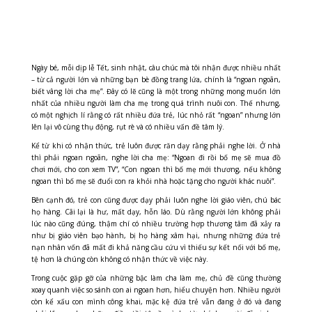
Ngày bé, mỗi dịp lễ Tết, sinh nhật, câu chúc mà tôi nhận được nhiều nhất
– từ cả người lớn và những bạn bè đồng trang lứa, chính là “ngoan ngoãn,
biết vâng lời cha mẹ”. Đây có lẽ cũng là một trong những mong muốn lớn
nhất của nhiều người làm cha mẹ trong quá trình nuôi con. Thế nhưng,
có một nghịch lí rằng có rất nhiều đứa trẻ, lúc nhỏ rất “ngoan” nhưng lớn
lên lại vô cùng thụ động, rụt rè và có nhiều vấn đề tâm lý.
Kể từ khi có nhận thức, trẻ luôn được răn dạy rằng phải nghe lời. Ở nhà
thì phải ngoan ngoãn, nghe lời cha mẹ: “Ngoan đi rồi bố mẹ sẽ mua đồ
chơi mới, cho con xem TV”, “Con ngoan thì bố mẹ mới thương, nếu không
ngoan thì bố mẹ sẽ đuổi con ra khỏi nhà hoặc tặng cho người khác nuôi”.
Bên cạnh đó, trẻ con cũng được dạy phải luôn nghe lời giáo viên, chú bác
họ hàng. Cãi lại là hư, mất dạy, hỗn láo. Dù rằng người lớn không phải
lúc nào cũng đúng, thậm chí có nhiều trường hợp thương tâm đã xảy ra
như bị giáo viên bạo hành, bị họ hàng xâm hại, nhưng những đứa trẻ
nạn nhân vốn đã mất đi khả năng cầu cứu vì thiếu sự kết nối với bố mẹ,
tệ hơn là chúng còn không có nhận thức về việc này.
Trong cuộc gặp gỡ của những bậc làm cha làm mẹ, chủ đề cũng thường
xoay quanh việc so sánh con ai ngoan hơn, hiểu chuyện hơn. Nhiều người
còn kể xấu con mình công khai, mặc kệ đứa trẻ vẫn đang ở đó và đang