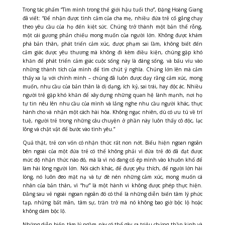
Trong tác phẩm “Tìm mình trong thế giới hậu tuổi thơ”, Đặng Hoàng Giang
đã viết: “Để nhận được tình cảm của cha mẹ, nhiều đứa trẻ cố gắng chạy
theo yêu cầu của họ đến kiệt sức. Chúng trở thành một bản thể rỗng,
một cái gương phản chiếu mong muốn của người lớn. Không được khám
phá bản thân, phát triển cảm xúc, được phạm sai lầm, không biết đến
cảm giác được yêu thương mà không đi kèm điều kiện, chúng gặp khó
khăn để phát triển cảm giác cuộc sống này là đáng sống, và bấu víu vào
những thành tích của mình để tìm chút ý nghĩa. Chúng lớn lên mà cảm
thấy xa lạ với chính mình – chúng đã luôn được dạy rằng cảm xúc, mong
muốn, nhu cầu của bản thân là dị dạng, ích kỷ, sai trái, hay độc ác. Nhiều
người trẻ gặp khó khăn để xây dựng những quan hệ lành mạnh, nơi họ
tự tin nêu lên nhu cầu của mình và lắng nghe nhu cầu người khác, thực
hành cho và nhận một cách hài hòa. Không ngạc nhiên, dù có ưu tú về trí
tuệ, người trẻ trong những câu chuyện ở phần này luôn thấy cô độc, lạc
lõng và chật vật để bước vào tình yêu.”
Quả thật, trẻ con vốn có nhận thức rất non nớt. Biểu hiện ngoan ngoãn
bên ngoài của một đứa trẻ có thể không phải vì đứa trẻ đó đã đạt được
mức độ nhận thức nào đó, mà là vì nó đang cố ép mình vào khuôn khổ để
làm hài lòng người lớn. Nói cách khác, để được yêu thích, để người lớn hài
lòng, nó
luôn đeo mặt nạ và tự đè nén những cảm xúc, mong muốn cá
nhân của bản thân, vì “hư” là một hành vi không được phép thực hiện.
Đằng sau vẻ ngoài ngoan ngoãn đó có thể là những diễn biến tâm lý phức
tạp, những bất mãn, tâm sự, trăn trở mà nó không bao giờ bộc lộ hoặc
không dám bộc lộ.
Những diễn biến tâm lý ngầm này có thể gây ra triệu chứng thần kinh và