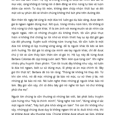
mọi việc, càng không có tiếng nói ở đám đông và khả năng tự bảo vệ luận
điểm của mình. Tư duy lối mòn, không dám chấp nhận thất bại và đối
mặt với sự phản đối sẽ khiến chúng không thể bứt phá trên đường đời.
Bản thân tôi ngày bé cũng là một đứa trẻ luôn gọi dạ bảo vâng, được đánh
giá là ngoan ngoãn đúng mực. Kết quả, trong nhiều năm liền, tôi không có
khả năng từ chối người khác. Vì bị
ám ảnh với mong muốn và cái nhìn của
người ngoài, nên có những chuyện dù không thích, tôi vẫn phải thực
hiện vì không thể chống lại lời nhờ vả khẩn thiết hay sự áp đặt gắt gao
của đối phương. Xuyên suốt những năm trung học, tôi vẫn luôn là một
đứa trẻ không
có lập trường vững vàng, dễ bị người khác lôi kéo và làm
ảnh hưởng. Tôi đặt giá trị sống của mình vào tay người khác, chỉ để được
chú ý tới và cảm thấy bản thân còn có giá trị.
Hệ lụy này đã từng được
Barbara Coloroso đề cập t
rong cuốn sách “Bốn món quà tặng con”. Khi nghe
nhiều phụ huynh than phiền: “Con tôi trước đây không như vậy, nó luôn
là đứa trẻ ngoan, biết cư xử đúng mực, lễ phép và ăn mặc chỉnh tề. Bây
giờ thì thật tệ”, Barbara đã trả lời rằng: “Thằng bé không hề thay đổi. Từ
khi còn nhỏ, nó đã mặc những gì bà bảo nó mặc, cư xử theo ý bà, nói
những gì bà bảo nó nói. Nó luôn nghe theo những gì người khác bảo nó
làm. Bây giờ vẫn vậy, chỉ có điều bây giờ nó nghe lời bạn nó chứ không
phải cha mẹ”.
Người lớn chúng ta vẫn thường có những bài viết, bài phát biểu truyền
cảm hứng như “hãy là chính mình”, “lắng nghe trái tim”, “đừng sống vì sắc
mặt người khác”, “hãy bứt phá khỏi vòng an toàn”. Trẻ con thì không như
vậy, những gì chúng được dạy là không ngoan thì sẽ bị đuổi khỏi nhà, thì
sẽ không được yêu thương nữa. Chúng không được phạm sai lầm, không