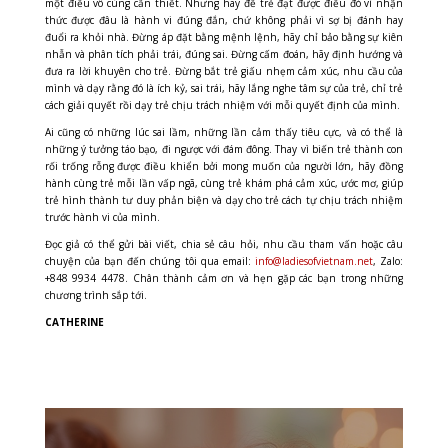
một điều vô cùng cần thiết. Nhưng hãy để trẻ đạt được điều đó vì nhận
thức được đâu là hành vi đúng đắn, chứ không phải vì sợ bị đánh hay
đuổi ra khỏi nhà. Đừng áp đặt bằng mệnh lệnh, hãy chỉ bảo bằng sự kiên
nhẫn và phân tích phải trái, đúng sai. Đừng cấm đoán, hãy định hướng và
đưa ra lời khuyên cho trẻ. Đừng bắt trẻ giấu nhẹm cảm xúc, nhu cầu của
mình và dạy rằng đó là ích kỷ, sai trái, hãy lắng nghe tâm sự của trẻ, chỉ trẻ
cách giải quyết rồi dạy trẻ chịu trách nhiệm với mỗi quyết định của mình.
Ai cũng có những lúc sai lầm, những lần cảm thấy tiêu cực, và có thể là
những ý tưởng táo bạo, đi ngược với đám đông. Thay vì biến trẻ thành con
rối trống rỗng được điều khiển bởi mong muốn của người lớn, hãy đồng
hành cùng trẻ mỗi lần vấp ngã, cùng trẻ khám phá cảm xúc, ước mơ, giúp
trẻ hình thành tư duy phản biện và dạy cho trẻ cách tự chịu trách nhiệm
trước hành vi của mình.
Đọc giả có thể gửi bài viết, chia sẻ câu hỏi, nhu cầu tham vấn hoặc câu
chuyện của bạn đến chúng tôi qua email:
info@ladiesofvietnam.net
, Zalo:
+848 9934 4478. Chân thành cảm ơn và hẹn gặp các bạn trong những
chương trình sắp tới.
CATHERINE