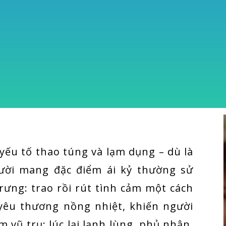
ếu tố thao túng và lạm dụng – dù là
gười mang đặc điểm ái kỷ thường sử
rưng: trao rồi rút tình cảm một cách
 yêu thương nồng nhiệt, khiến người
 vũ trụ; lúc lại lạnh lùng, phủ nhận,