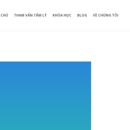
 CHỦ
THAM VẤN TÂM LÝ
KHÓA HỌC
BLOG
VỀ CHÚNG TÔI