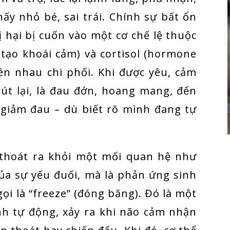
hấy nhỏ bé, sai trái. Chính sự bất ổn
 hại bị cuốn vào một cơ chế lệ thuộc
 tạo khoái cảm) và cortisol (hormone
iên nhau chi phối. Khi được yêu, cảm
rút lại, là đau đớn, hoang mang, đến
 giảm đau – dù biết rõ mình đang tự
 thoát ra khỏi một mối quan hệ như
của sự yếu đuối, mà là phản ứng sinh
ọi là “freeze” (đóng băng). Đó là một
h tự động, xảy ra khi não cảm nhận