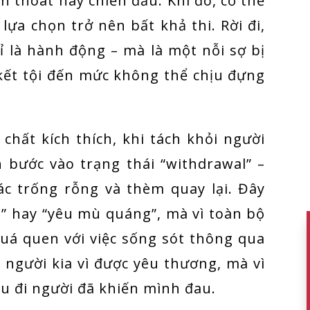
 thoát hay chiến đấu. Khi đó, cơ thể
 lựa chọn trở nên bất khả thi. Rời đi,
ỉ là hành động – mà là một nỗi sợ bị
 kết tội đến mức không thể chịu đựng
chất kích thích, khi tách khỏi người
 bước vào trạng thái “withdrawal” –
ác trống rỗng và thèm quay lại. Đây
i” hay “yêu mù quáng”, mà vì toàn bộ
quá quen với việc sống sót thông qua
 người kia vì được yêu thương, mà vì
u đi người đã khiến mình đau.