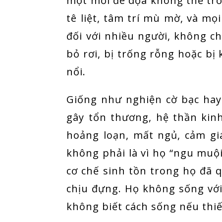
một mối đe dọa không thể trốn
tê liệt, tâm trí mù mờ, và mọi
đối với nhiều người, không ch
bỏ rơi, bị trống rỗng hoặc bị
nổi.
Giống như nghiện cờ bạc hay 
gây tổn thương, hệ thần kinh
hoảng loạn, mất ngủ, cảm gi
không phải là vì họ “ngu muộ
cơ chế sinh tồn trong họ đã 
chịu đựng. Họ không sống với
không biết cách sống nếu thiế