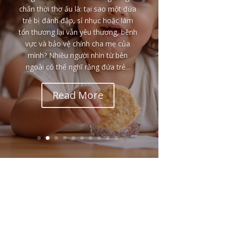
Không phải mọi đứa trẻ lớn lên
trong bạo lực đều mang vết thương
giống nhau. Với những đứa trẻ liên
tục bị đánh đập, đe dọa, chứng kiến
bạo lực nghiêm trọng hoặc sống
trong nỗi sợ rằng mình có thể bị bỏ
rơi, bị giết hay không thể sống sót,
hệ thần kinh của các em...
Read More