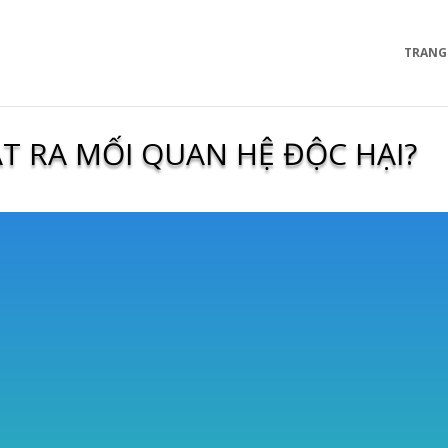
TRANG
T RA MỐI QUAN HỆ ĐỘC HẠI?