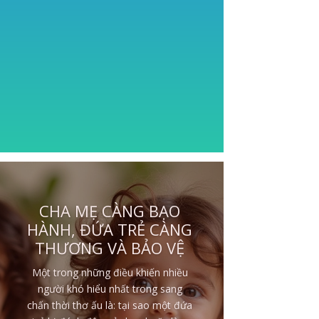
NHỮNG ĐỨA TRẺ BỊ
BẠO HÀNH ĐE DỌA
TÍNH MẠNG
Không phải mọi đứa trẻ lớn lên