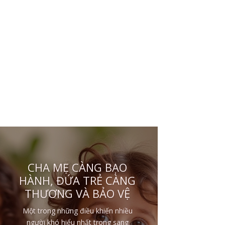
NHỮNG ĐỨA TRẺ BỊ
BẠO HÀNH ĐE DỌA
TÍNH MẠNG