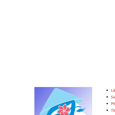
L
Sứ
Ph
Tì