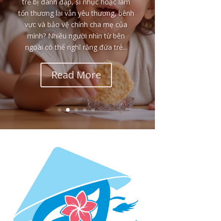
trong bạo lực đều mang vết thương
giống nhau. Với những đứa trẻ liên
tục bị đánh đập, đe dọa, chứng kiến
bạo lực nghiêm trọng hoặc sống
trong nỗi sợ rằng mình có thể bị bỏ
rơi, bị giết hay không thể sống sót,
hệ thần kinh của các em...
Read More