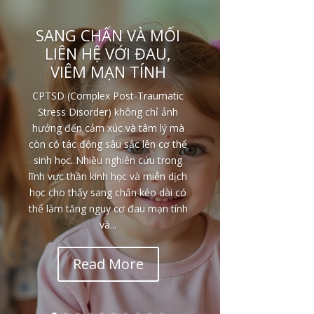
SANG CHẤN VÀ MỐI
LIÊN HỆ VỚI ĐAU,
VIÊM MẠN TÍNH
CPTSD (Complex Post-Traumatic
Stress Disorder) không chỉ ảnh
hưởng đến cảm xúc và tâm lý mà
còn có tác động sâu sắc lên cơ thể
sinh học. Nhiều nghiên cứu trong
lĩnh vực thần kinh học và miễn dịch
học cho thấy sang chấn kéo dài có
thể làm tăng nguy cơ đau mạn tính
và...
Read More