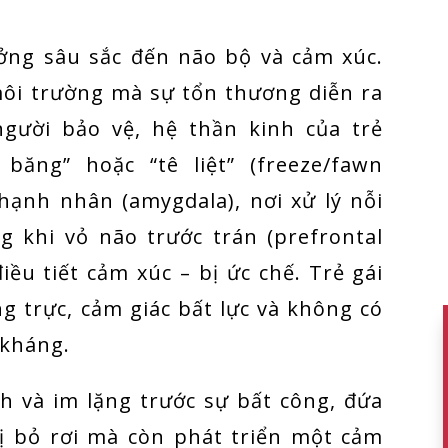
ởng sâu sắc đến não bộ và cảm xúc.
môi trường mà sự tổn thương diễn ra
người bảo vệ, hệ thần kinh của trẻ
ăng” hoặc “tê liệt” (freeze/fawn
hạnh nhân (amygdala), nơi xử lý nỗi
g khi vỏ não trước trán (prefrontal
điều tiết cảm xúc – bị ức chế. Trẻ gái
ng trực, cảm giác bất lực và không có
 kháng.
h và im lặng trước sự bất công, đứa
ị bỏ rơi mà còn phát triển một cảm