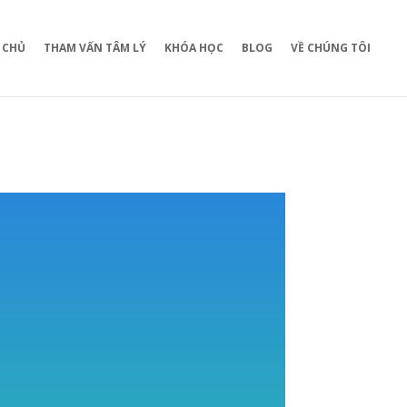
 CHỦ
THAM VẤN TÂM LÝ
KHÓA HỌC
BLOG
VỀ CHÚNG TÔI