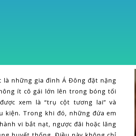
ệt là những gia đình Á Đông đặt nặng
không ít cô gái lớn lên trong bóng tối
được xem là “trụ cột tương lai” và
u kiện. Trong khi đó, những đứa em
hành vi bắt nạt, ngược đãi hoặc lăng
ùng huyết thống. Điều này không chỉ