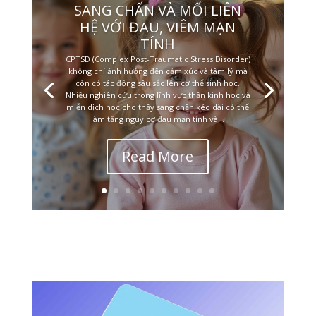
SANG CHẤN VÀ MỐI LIÊN
HỆ VỚI ĐAU, VIÊM MẠN
TÍNH
CPTSD (Complex Post-Traumatic Stress Disorder)
không chỉ ảnh hưởng đến cảm xúc và tâm lý mà
còn có tác động sâu sắc lên cơ thể sinh học.
Nhiều nghiên cứu trong lĩnh vực thần kinh học và
miễn dịch học cho thấy sang chấn kéo dài có thể
làm tăng nguy cơ đau mạn tính và...
Read More