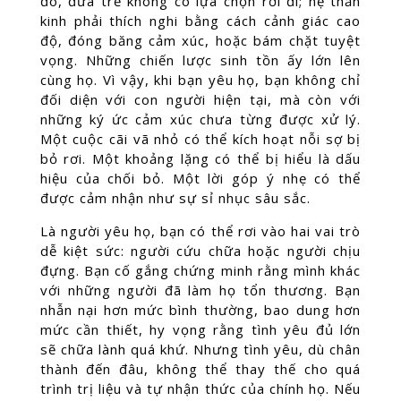
đó, đứa trẻ không có lựa chọn rời đi; hệ thần
kinh phải thích nghi bằng cách cảnh giác cao
độ, đóng băng cảm xúc, hoặc bám chặt tuyệt
vọng. Những chiến lược sinh tồn ấy lớn lên
cùng họ. Vì vậy, khi bạn yêu họ, bạn không chỉ
đối diện với con người hiện tại, mà còn với
những ký ức cảm xúc chưa từng được xử lý.
Một cuộc cãi vã nhỏ có thể kích hoạt nỗi sợ bị
bỏ rơi. Một khoảng lặng có thể bị hiểu là dấu
hiệu của chối bỏ. Một lời góp ý nhẹ có thể
được cảm nhận như sự sỉ nhục sâu sắc.
Là người yêu họ, bạn có thể rơi vào hai vai trò
dễ kiệt sức: người cứu chữa hoặc người chịu
đựng. Bạn cố gắng chứng minh rằng mình khác
với những người đã làm họ tổn thương. Bạn
nhẫn nại hơn mức bình thường, bao dung hơn
mức cần thiết, hy vọng rằng tình yêu đủ lớn
sẽ chữa lành quá khứ. Nhưng tình yêu, dù chân
thành đến đâu, không thể thay thế cho quá
trình trị liệu và tự nhận thức của chính họ. Nếu