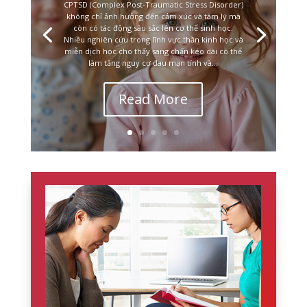
CPTSD (Complex Post-Traumatic Stress Disorder)
không chỉ ảnh hưởng đến cảm xúc và tâm lý mà
còn có tác động sâu sắc lên cơ thể sinh học.
Nhiều nghiên cứu trong lĩnh vực thần kinh học và
miễn dịch học cho thấy sang chấn kéo dài có thể
làm tăng nguy cơ đau mạn tính và...
Read More