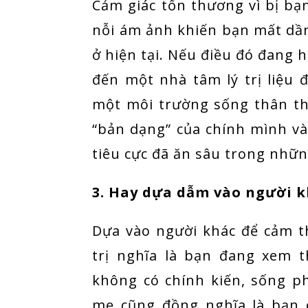
Cảm giác tổn thương vì bị bạn
nỗi ám ảnh khiến bạn mất dần 
ở hiện tại. Nếu điều đó đang 
đến một nhà tâm lý trị liệu 
một môi trường sống thân th
“bản dạng” của chính mình v
tiêu cực đã ăn sâu trong nhữn
3. Hay dựa dẫm vào người 
Dựa vào người khác để cảm t
trị nghĩa là bạn đang xem 
không có chính kiến, sống p
mẹ cũng đồng nghĩa là bạn 