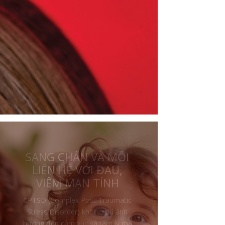
CHA MẸ CÀNG BẠO
HÀNH, ĐỨA TRẺ CÀNG
THƯƠNG VÀ BẢO VỆ
Một trong những điều khiến nhiều
người khó hiểu nhất trong sang