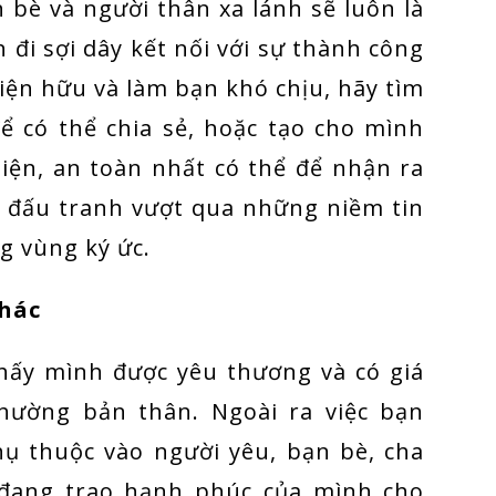
 bè và người thân xa lánh sẽ luôn là
đi sợi dây kết nối với sự thành công
hiện hữu và làm bạn khó chịu, hãy tìm
để có thể chia sẻ, hoặc tạo cho mình
iện, an toàn nhất có thể để nhận ra
à đấu tranh vượt qua những niềm tin
g vùng ký ức.
khác
hấy mình được yêu thương và có giá
thường bản thân. Ngoài ra việc bạn
hụ thuộc vào người yêu, bạn bè, cha
đang trao hạnh phúc của mình cho