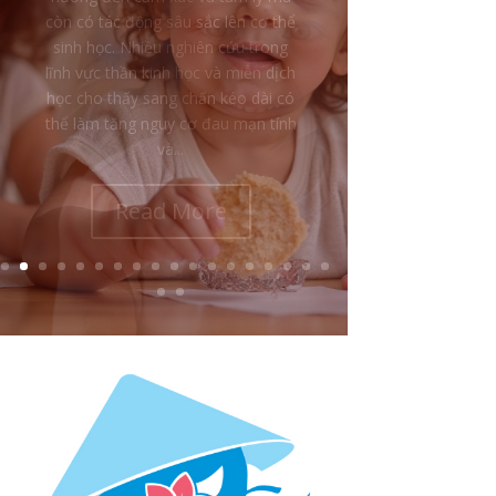
chấn thời thơ ấu là: tại sao một đứa
trẻ bị đánh đập, sỉ nhục hoặc làm
tổn thương lại vẫn yêu thương, bênh
vực và bảo vệ chính cha mẹ của
mình? Nhiều người nhìn từ bên
ngoài có thể nghĩ rằng đứa trẻ...
Read More