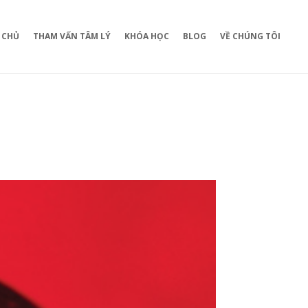
 CHỦ
THAM VẤN TÂM LÝ
KHÓA HỌC
BLOG
VỀ CHÚNG TÔI