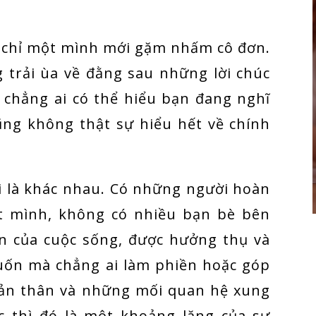
c chỉ một mình mới gặm nhấm cô đơn.
 trải ùa về đằng sau những lời chúc
 chẳng ai có thể hiểu bạn đang nghĩ
ũng không thật sự hiểu hết về chính
i là khác nhau. Có những người hoàn
ột mình, không có nhiều bạn bè bên
ân của cuộc sống, được hưởng thụ và
uốn mà chẳng ai làm phiền hoặc góp
i bản thân và những mối quan hệ xung
c thì đó là một khoảng lặng của sự