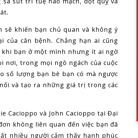
sa sút trí tuệ não mạch, đột quỵ và
át.
n sẽ khiến bạn chủ quan và không ý
ại của căn bệnh. Chẳng hạn ai cũng
n khi bạn ở một mình nhưng ít ai ngờ
ọi nơi, trong mọi ngõ ngách của cuộc
ào số lượng bạn bè bạn có mà ngược
 nối và tạo ra những giá trị trong các
e Cacioppo và John Cacioppo tại Đại
 đơn không liên quan đến việc bạn đã
 rất nhiều người cảm thấy hạnh phúc