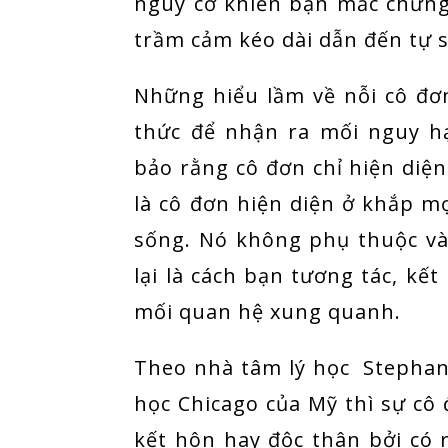
nguy cơ khiến bạn mắc chứng 
trầm cảm kéo dài dẫn đến tự s
Những hiểu lầm về nỗi cô đơ
thức để nhận ra mối nguy h
bảo rằng cô đơn chỉ hiện diệ
là cô đơn hiện diện ở khắp m
sống. Nó không phụ thuộc v
lại là cách bạn tương tác, kết
mối quan hệ xung quanh.
Theo nhà tâm lý học Stephani
học Chicago của Mỹ thì sự cô
kết hôn hay độc thân bởi có