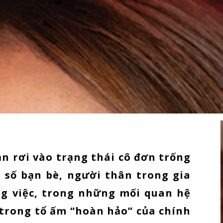
ạn rơi vào trạng thái cô đơn trống
 số bạn bè, người thân trong gia
ng việc, trong những mối quan hệ
ả trong tổ ấm “hoàn hảo” của chính