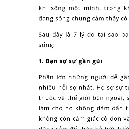
khi sống một mình, trong k
đang sống chung cảm thấy cô 
Sau đây là 7 lý do tại sao 
sống:
1. Bạn sợ sự gần gũi
Phần lớn những người dễ gần
nhiều nỗi sợ nhất. Họ sợ sự 
thuộc về thế giới bên ngoài, 
làm cho họ không dám dấn t
không còn cảm giác cô đơn và
dũng cảm để tháo bỏ bức tườ