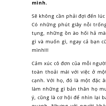
mình.
Sẽ không cần phải đợi đến lú
Có những phút giây nỗi trống
tụng, những ồn ào hối hả mà
gì và muốn gì, ngay cả bạn c
mình!!!
Cảm xúc cô đơn của mỗi ngườ
toàn thoải mái với việc ở m
cạnh. Với họ, đó là một đặc 
làm những gì bản thân họ m
ý, cũng là cơ hội để nhìn lạ
quanh. Nhưng với người khá