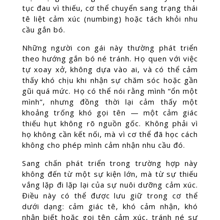
tục đau vì thiếu, cơ thể chuyển sang trạng thái
tê liệt cảm xúc (numbing) hoặc tách khỏi nhu
cầu gắn bó.
Những người con gái này thường phát triển
theo hướng gắn bó né tránh. Họ quen với việc
tự xoay xở, không dựa vào ai, và có thể cảm
thấy khó chịu khi nhận sự chăm sóc hoặc gần
gũi quá mức. Họ có thể nói rằng mình “ổn một
mình”, nhưng đồng thời lại cảm thấy một
khoảng trống khó gọi tên — một cảm giác
thiếu hụt không rõ nguồn gốc. Không phải vì
họ không cần kết nối, mà vì cơ thể đã học cách
không cho phép mình cảm nhận nhu cầu đó.
Sang chấn phát triển trong trường hợp này
không đến từ một sự kiện lớn, mà từ sự thiếu
vắng lặp đi lặp lại của sự nuôi dưỡng cảm xúc.
Điều này có thể được lưu giữ trong cơ thể
dưới dạng: cảm giác tê, khó cảm nhận, khó
nhận biết hoặc gọi tên cảm xúc, tránh né sự