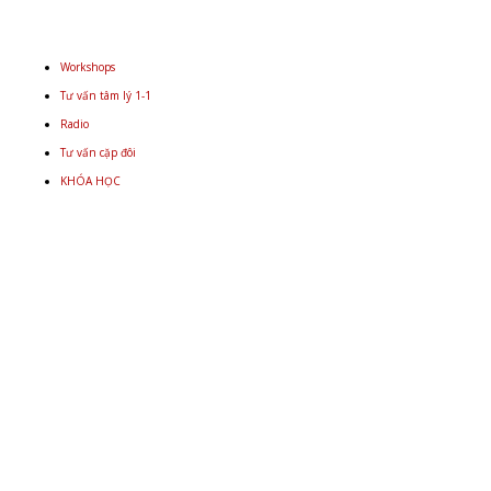
Workshops
Tư vấn tâm lý 1-1
Radio
Tư vấn cặp đôi
KHÓA HỌC
Email
+848 9934 4478