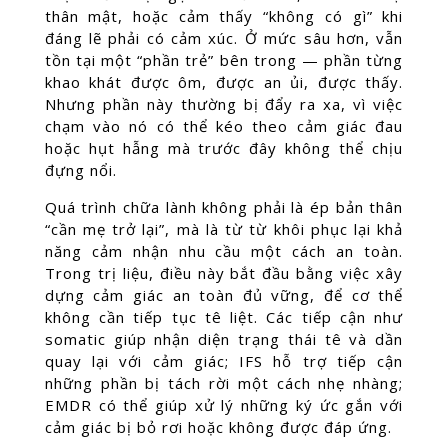
thân mật, hoặc cảm thấy “không có gì” khi
đáng lẽ phải có cảm xúc. Ở mức sâu hơn, vẫn
tồn tại một “phần trẻ” bên trong — phần từng
khao khát được ôm, được an ủi, được thấy.
Nhưng phần này thường bị đẩy ra xa, vì việc
chạm vào nó có thể kéo theo cảm giác đau
hoặc hụt hẫng mà trước đây không thể chịu
đựng nổi.
Quá trình chữa lành không phải là ép bản thân
“cần mẹ trở lại”, mà là từ từ khôi phục lại khả
năng cảm nhận nhu cầu một cách an toàn.
Trong trị liệu, điều này bắt đầu bằng việc xây
dựng cảm giác an toàn đủ vững, để cơ thể
không cần tiếp tục tê liệt. Các tiếp cận như
somatic giúp nhận diện trạng thái tê và dần
quay lại với cảm giác; IFS hỗ trợ tiếp cận
những phần bị tách rời một cách nhẹ nhàng;
EMDR có thể giúp xử lý những ký ức gắn với
cảm giác bị bỏ rơi hoặc không được đáp ứng.