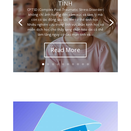
TÍNH
CPTSD (Complex Post-Traumatic Stress Disorder)
không chỉ ảnh hưởng đến cảm xúc và tâm lý mà
còn có tác động sâu sắc lên cơ thể sinh học.
Nhiều nghiên cứu trong lĩnh vực thần kinh học và
miễn dịch học cho thấy sang chấn kéo dài có thể
làm tăng nguy cơ đau mạn tính và...
Read More