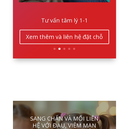
Tư vấn tâm lý 1-1
Xem thêm và liên hệ đặt chỗ
SANG CHẤN VÀ MỐI LIÊN
HỆ VỚI ĐAU, VIÊM MẠN