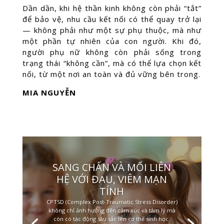
Dần dần, khi hệ thần kinh không còn phải “tắt”
để bảo vệ, nhu cầu kết nối có thể quay trở lại
— không phải như một sự phụ thuộc, mà như
một phần tự nhiên của con người. Khi đó,
người phụ nữ không còn phải sống trong
trạng thái “không cần”, mà có thể lựa chọn kết
nối, từ một nơi an toàn và đủ vững bên trong.
MIA NGUYỄN
SANG CHẤN VÀ MỐI LIÊN
HỆ VỚI ĐAU, VIÊM MẠN
TÍNH
CPTSD (Complex Post-Traumatic Stress Disorder)
không chỉ ảnh hưởng đến cảm xúc và tâm lý mà
còn có tác động sâu sắc lên cơ thể sinh học.