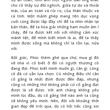
cho cô thấy sự đối nghịch, giữa tự do và thoải
mái, của an toàn và rủi ro, của thân thuộc và
cá tính. Một mảnh ghép mang tên dục vọng
cuối cùng được lấp đầy chỉ để ta nhìn nhận lại
bản thân, để ta hóa giải những ham muốn âm ỉ
cháy, để ta được kết nối với những cảm xúc
mãnh liệt, để mình biết mình là ai, để ta thấy
mình được sống mà không chỉ là tồn tại, nửa
vời.
Bất giác, Phúc thèm ghé qua chợ, mua gì đó
về nhà vì cô biết ở đó có người thương cô
đang đợi. Phúc biết mình muốn gì, cần gì. Lòng
cô đã có sẵn lựa chọn. Có những điều chỉ cần
cố gắng là nhất định được đền đáp, nhưng
cũng có những thứ không phải cứ cố gắng đạt
được là sẽ được. Với anh chàng không yêu
mình lúc đầu, dù cố gắng thế nào anh ta cũng
sẽ không yêu mình. Nên, đối với khoảng thời
gian đẹp đẽ trôi qua, dù có hối tiếc cũng xin