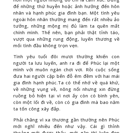
để những thứ huyễn hoặc ảnh hưởng đến hôn
nhân và hạnh phúc gia đình bạn. Một tình yêu
ngoài hôn nhân thường mang đến rất nhiều ảo
tưởng, những mộng mị đủ làm ta quên mất
chính mình. Thế nên, bạn phải thật tỉnh táo,
vượt qua những rung động, luyến thương về
mối tình đầu không trọn vẹn.
Tình yêu tuổi đôi mươi thường khiến con
người ta lưu luyến, anh ra đi để Phúc lại một
mình với muôn ngàn chơi vơi. Rồi cuộc sống
đưa hai người cặp bến đỗ êm đềm với hai mái
gia đình hạnh phúc.Ta có thể nhớ về quá khứ,
về những vụng về, nông nổi nhưng xin đừng
ruồng bỏ hiện tại vì nơi ấy còn có bình yên,
còn một lối đi về, còn có gia đình mà bao năm
ta tốn công xây đắp.
Phải chăng vì xa thương gần thường nên Phúc
mới nghĩ nhiều đến như vậy. Cái gì thỉnh
thoảng mới được thấy, mới gặp thì luôn đẹp