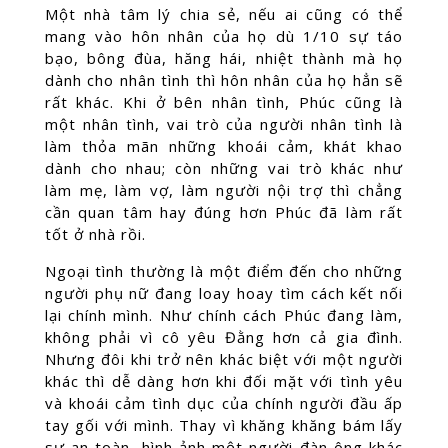
Một nhà tâm lý chia sẻ, nếu ai cũng có thể
mang vào hôn nhân của họ dù 1/10 sự táo
bạo, bông đùa, hăng hái, nhiệt thành mà họ
dành cho nhân tình thì hôn nhân của họ hẳn sẽ
rất khác. Khi ở bên nhân tình, Phúc cũng là
một nhân tình, vai trò của người nhân tình là
làm thỏa mãn những khoái cảm, khát khao
dành cho nhau; còn những vai trò khác như
làm mẹ, làm vợ, làm người nội trợ thì chẳng
cần quan tâm hay đúng hơn Phúc đã làm rất
tốt ở nhà rồi.
Ngoại tình thường là một điểm đến cho những
người phụ nữ đang loay hoay tìm cách kết nối
lại chính mình. Như chính cách Phúc đang làm,
không phải vì cô yêu Đằng hơn cả gia đình.
Nhưng đôi khi trở nên khác biệt với một người
khác thì dễ dàng hơn khi đối mặt với tình yêu
và khoái cảm tình dục của chính người đầu ấp
tay gối với mình. Thay vì khăng khăng bám lấy
sự an toàn, hình ảnh một người đàn ông khác