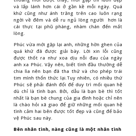
và lấp lánh hơn cái ở gần kề mỗi ngày. Quá
khứ cũng như ánh trăng trên cao luôn rạng
ngời về đêm và dễ ru ngủ lòng người hơn là
cái thực tại phũ phàng, nhàm chán đến mất
lòng.
Phúc vừa mới gặp lại anh, những hờn ghen của
quá khứ đã được giải bày. Lời xin lỗi cũng
được thốt ra như xoa dịu nỗi đau của ngày
anh xa Phúc. Vậy nên, biết tình đầu thường dễ
chia lìa nên bạn đã tha thứ và cho phép trái
tim mình thổn thức lại.Tuy nhiên, có nhiều thứ
Phúc sẽ phải đánh đổi để duy trì mối quan hệ
dù chỉ là tình bạn. Bởi, dẫu là bạn bè thì tốt
nhất là bạn bè chung của gia đình hoặc chỉ nên
là chào hỏi xã giao để giữ những mối quan hệ
tình cảm hai bên được tốt đẹp và cũng để bảo
vệ Phúc sau này.
Bên nhân tình, nàng cũng là một nhân tình