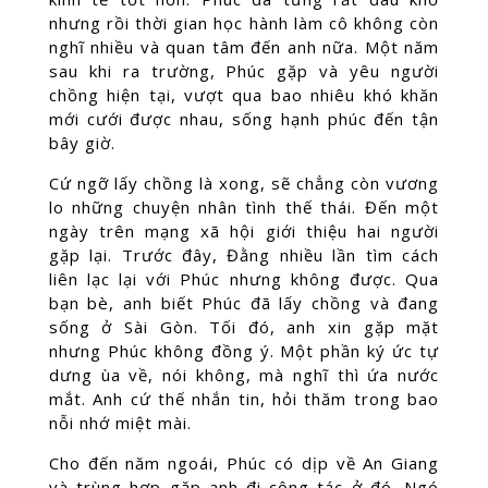
nhưng rồi thời gian học hành làm cô không còn
nghĩ nhiều và quan tâm đến anh nữa. Một năm
sau khi ra trường, Phúc gặp và yêu người
chồng hiện tại, vượt qua bao nhiêu khó khăn
mới cưới được nhau, sống hạnh phúc đến tận
bây giờ.
Cứ ngỡ lấy chồng là xong, sẽ chẳng còn vương
lo những chuyện nhân tình thế thái. Đến một
ngày trên mạng xã hội giới thiệu hai người
gặp lại. Trước đây, Đằng nhiều lần tìm cách
liên lạc lại với Phúc nhưng không được. Qua
bạn bè, anh biết Phúc đã lấy chồng và đang
sống ở Sài Gòn. Tối đó, anh xin gặp mặt
nhưng Phúc không đồng ý. Một phần ký ức tự
dưng ùa về, nói không, mà nghĩ thì ứa nước
mắt. Anh cứ thế nhắn tin, hỏi thăm trong bao
nỗi nhớ miệt mài.
Cho đến năm ngoái, Phúc có dịp về An Giang
và trùng hợp gặp anh đi công tác ở đó. Ngó