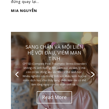
đừng quay lại…
MIA NGUYỄN
SANG CHẤN VÀ MỐI LIÊN
HỆ VỚI ĐAU, VIÊM MẠN
TÍNH
CPTSD (Complex Post-Traumatic Stress Disorder)
không chỉ ảnh hưởng đến cảm xúc và tâm lý mà
còn có tác động sâu sắc lên cơ thể sinh học.
Nhiều nghiên cứu trong lĩnh vực thần kinh học và
miễn dịch học cho thấy sang chấn kéo dài có thể
làm tăng nguy cơ đau mạn tính và...
Read More