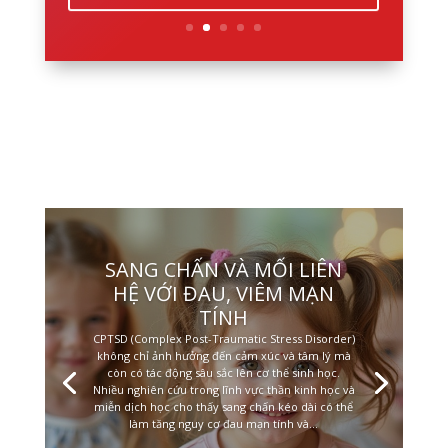
SANG CHẤN VÀ MỐI LIÊN
HỆ VỚI ĐAU, VIÊM MẠN
TÍNH
CPTSD (Complex Post-Traumatic Stress Disorder)
không chỉ ảnh hưởng đến cảm xúc và tâm lý mà
còn có tác động sâu sắc lên cơ thể sinh học.
Nhiều nghiên cứu trong lĩnh vực thần kinh học và
miễn dịch học cho thấy sang chấn kéo dài có thể
làm tăng nguy cơ đau mạn tính và...