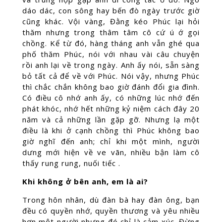
dáo dác, con sông hay bến đò ngày trước giờ
cũng khác. Vội vàng, Đằng kéo Phúc lại hỏi
thăm nhưng trong thâm tâm cô cứ ú ớ gọi
chồng. Kể từ đó, hàng tháng anh vẫn ghé qua
phố thăm Phúc, nói với nhau vài câu chuyện
rồi anh lại về trong ngày. Anh ấy nói, sẵn sàng
bỏ tất cả để về với Phúc. Nói vậy, nhưng Phúc
thì chắc chắn không bao giờ đánh đổi gia đình.
Có điều cô nhớ anh ấy, có những lúc nhớ đến
phát khóc, nhớ hết những kỷ niệm cách đây 20
năm và cả những lần gặp gỡ. Nhưng lạ một
điều là khi ở cạnh chồng thì Phúc không bao
giờ nghĩ đến anh; chỉ khi một mình, người
dưng mới hiện về ve vãn, nhiều bận làm cô
thấy rung rung, nuối tiếc .
Khi không ở bên anh, em là ai?
Trong hôn nhân, dù đàn bà hay đàn ông, bạn
đều có quyền nhớ, quyền thương và yêu nhiều
hơn một người nhưng đó chỉ là cảm xúc. Đừng