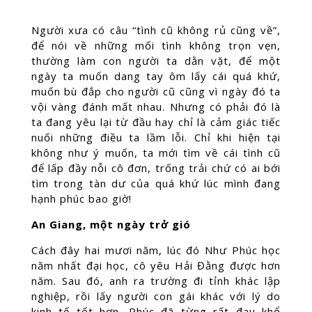
Người xưa có câu “tình cũ không rủ cũng về”,
để nói về những mối tình không trọn vẹn,
thường làm con người ta dằn vặt, để một
ngày ta muốn dang tay ôm lấy cái quá khứ,
muốn bù đắp cho người cũ cũng vì ngày đó ta
vội vàng đánh mất nhau. Nhưng có phải đó là
ta đang yêu lại từ đầu hay chỉ là cảm giác tiếc
nuối những điều ta lầm lỗi. Chỉ khi hiện tại
không như ý muốn, ta mới tìm về cái tình cũ
để lấp đầy nỗi cô đơn, trống trải chứ có ai bới
tìm trong tàn dư của quá khứ lúc mình đang
hạnh phúc bao giờ!
An Giang, một ngày trở gió
Cách đây hai mươi năm, lúc đó Như Phúc học
năm nhất đại học, cô yêu Hải Đằng được hơn
năm. Sau đó, anh ra trường đi tỉnh khác lập
nghiệp, rồi lấy người con gái khác với lý do
kinh tế tốt hơn. Phúc đã từng rất đau khổ