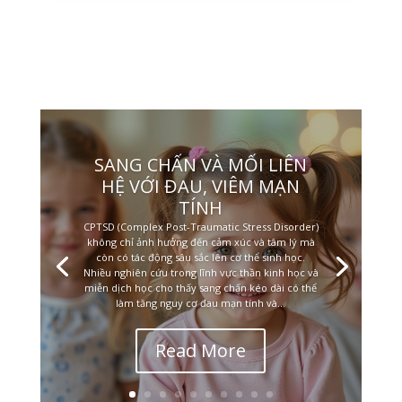
SANG CHẤN VÀ MỐI LIÊN
HỆ VỚI ĐAU, VIÊM MẠN
TÍNH
CPTSD (Complex Post-Traumatic Stress Disorder)
không chỉ ảnh hưởng đến cảm xúc và tâm lý mà
còn có tác động sâu sắc lên cơ thể sinh học.
Nhiều nghiên cứu trong lĩnh vực thần kinh học và
miễn dịch học cho thấy sang chấn kéo dài có thể
làm tăng nguy cơ đau mạn tính và...
Read More