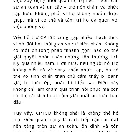
việc xây dựng mối quan hệ trị liệu – vốn cần
sự an toàn và tin cậy – trở nên chậm và phức
tạp hơn. Không phải vì họ không muốn được
giúp, mà vì cơ thể và tâm trí họ đã quen với
việc phòng vệ.
Việc hỗ trợ CPTSD cũng gặp nhiều thách thức
vì nó đòi hỏi thời gian và sự kiên nhẫn. Không
có một phương pháp “nhanh gọn” nào có thể
giải quyết hoàn toàn những tổn thương tích
luỹ qua nhiều năm. Hơn nữa, nếu người hỗ trợ
không hiểu rõ về sang chấn phức tạp, họ có
thể vô tình khiến thân chủ cảm thấy bị đánh
giá, bị thúc ép, hoặc bị hiểu sai. Điều này
không chỉ làm chậm quá trình hồi phục mà còn
có thể tái kích hoạt cảm giác mất an toàn ban
đầu.
Tuy vậy, CPTSD không phải là không thể hỗ
trợ. Điều quan trọng là cách tiếp cận cần đặt
nền tảng trên sự an toàn, ổn định và tôn