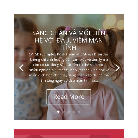
SANG CHẤN VÀ MỐI LIÊN
HỆ VỚI ĐAU, VIÊM MẠN
TÍNH
CPTSD (Complex Post-Traumatic Stress Disorder)
không chỉ ảnh hưởng đến cảm xúc và tâm lý mà
còn có tác động sâu sắc lên cơ thể sinh học.
Nhiều nghiên cứu trong lĩnh vực thần kinh học và
miễn dịch học cho thấy sang chấn kéo dài có thể
làm tăng nguy cơ đau mạn tính và...
Read More