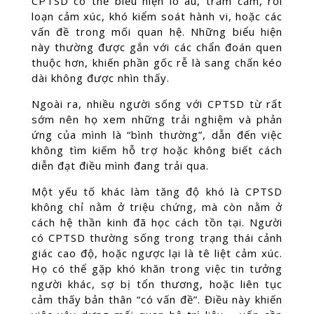
CPTSD có thể biểu hiện lo âu, trầm cảm, rối
loạn cảm xúc, khó kiểm soát hành vi, hoặc các
vấn đề trong mối quan hệ. Những biểu hiện
này thường được gắn với các chẩn đoán quen
thuộc hơn, khiến phần gốc rễ là sang chấn kéo
dài không được nhìn thấy.
Ngoài ra, nhiều người sống với CPTSD từ rất
sớm nên họ xem những trải nghiệm và phản
ứng của mình là “bình thường”, dẫn đến việc
không tìm kiếm hỗ trợ hoặc không biết cách
diễn đạt điều mình đang trải qua.
Một yếu tố khác làm tăng độ khó là CPTSD
không chỉ nằm ở triệu chứng, mà còn nằm ở
cách hệ thần kinh đã học cách tồn tại. Người
có CPTSD thường sống trong trạng thái cảnh
giác cao độ, hoặc ngược lại là tê liệt cảm xúc.
Họ có thể gặp khó khăn trong việc tin tưởng
người khác, sợ bị tổn thương, hoặc liên tục
cảm thấy bản thân “có vấn đề”. Điều này khiến