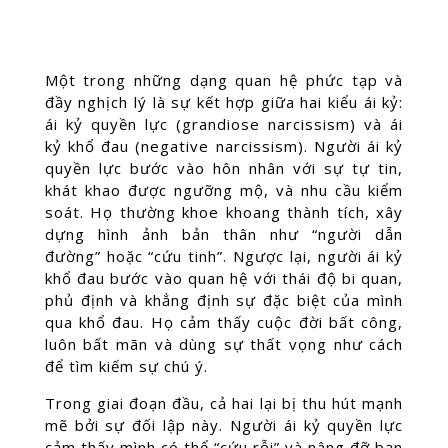
Một trong những dạng quan hệ phức tạp và
đầy nghịch lý là sự kết hợp giữa hai kiểu ái kỷ:
ái kỷ quyền lực (grandiose narcissism) và ái
kỷ khổ đau (negative narcissism). Người ái kỷ
quyền lực bước vào hôn nhân với sự tự tin,
khát khao được ngưỡng mộ, và nhu cầu kiểm
soát. Họ thường khoe khoang thành tích, xây
dựng hình ảnh bản thân như “người dẫn
đường” hoặc “cứu tinh”. Ngược lại, người ái kỷ
khổ đau bước vào quan hệ với thái độ bi quan,
phủ định và khẳng định sự đặc biệt của mình
qua khổ đau. Họ cảm thấy cuộc đời bất công,
luôn bất mãn và dùng sự thất vọng như cách
để tìm kiếm sự chú ý.
Trong giai đoạn đầu, cả hai lại bị thu hút mạnh
mẽ bởi sự đối lập này. Người ái kỷ quyền lực
cảm thấy mình có thể “cứu rỗi” và nâng đỡ bạn