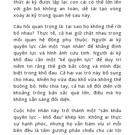
thức ái kỷ được lặp lại: con cái có thể lớn lên
với gắn bó không an toàn, dễ tái tạo vòng
xoáy ái kỷ trong quan hệ sau này.
Câu hỏi quan trọng là: tại sao họ không thể rời
bỏ nhau? Thực tế, cả hai giữ chặt nhau trong
mối quan hệ đồng phụ thuộc. Người ái kỷ
quyền lực cần một “nạn nhân” để khẳng định
quyền lực và hình ảnh cứu tinh. Người ái kỷ
khổ đau cần một “kẻ quyền lực” để duy trì
niềm tin rằng thế giới bất công và mình đặc
biệt trong khổ đau. Cả hai vai trò này bổ sung
cho nhau, khiến họ vừa đau khổ vừa không thể
buông bỏ. Nếu chia tay, cả hai sẽ đối diện với
khoảng trống bản sắc quá lớn, điều mà họ
không sẵn sàng đối diện.
Cuộc hôn nhân này trở thành một “sân khấu
quyền lực – khổ đau” khép kín. Không ai thực
sự hạnh phúc, nhưng họ vẫn bám víu vì mỗi
bên đều là tấm gương phản chiếu cho cái tôi