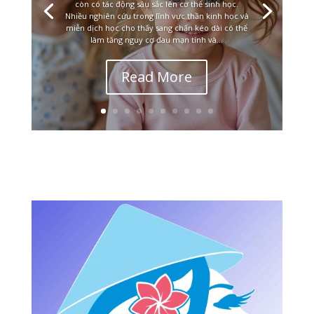
còn có tác động sâu sắc lên cơ thể sinh học.
Nhiều nghiên cứu trong lĩnh vực thần kinh học và
miễn dịch học cho thấy sang chấn kéo dài có thể
làm tăng nguy cơ đau mạn tính và...
Read More