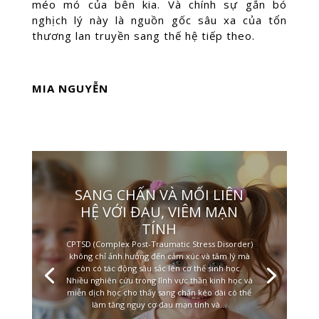
méo mó của bên kia. Và chính sự gắn bó
nghịch lý này là nguồn gốc sâu xa của tổn
thương lan truyền sang thế hệ tiếp theo.
MIA NGUYỄN
SANG CHẤN VÀ MỐI LIÊN
HỆ VỚI ĐAU, VIÊM MẠN
TÍNH
CPTSD (Complex Post-Traumatic Stress Disorder)
không chỉ ảnh hưởng đến cảm xúc và tâm lý mà
còn có tác động sâu sắc lên cơ thể sinh học.
Nhiều nghiên cứu trong lĩnh vực thần kinh học và
miễn dịch học cho thấy sang chấn kéo dài có thể
làm tăng nguy cơ đau mạn tính và...