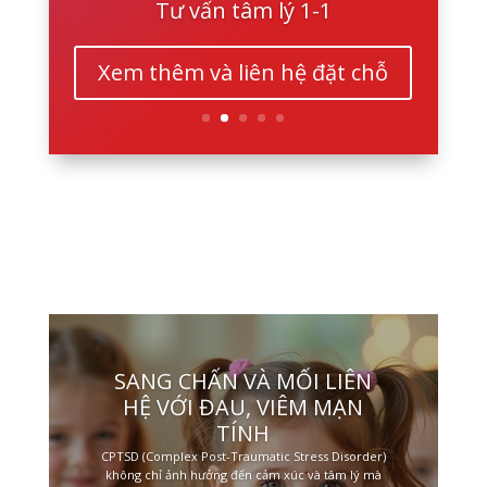
Tư vấn tâm lý 1-1
Xem thêm và liên hệ đặt chỗ
SANG CHẤN VÀ MỐI LIÊN
HỆ VỚI ĐAU, VIÊM MẠN
TÍNH
CPTSD (Complex Post-Traumatic Stress Disorder)
không chỉ ảnh hưởng đến cảm xúc và tâm lý mà