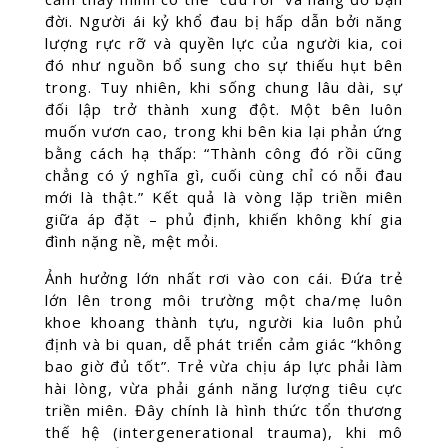
đời. Người ái kỷ khổ đau bị hấp dẫn bởi năng
lượng rực rỡ và quyền lực của người kia, coi
đó như nguồn bổ sung cho sự thiếu hụt bên
trong. Tuy nhiên, khi sống chung lâu dài, sự
đối lập trở thành xung đột. Một bên luôn
muốn vươn cao, trong khi bên kia lại phản ứng
bằng cách hạ thấp: “Thành công đó rồi cũng
chẳng có ý nghĩa gì, cuối cùng chỉ có nỗi đau
mới là thật.” Kết quả là vòng lặp triền miên
giữa áp đặt – phủ định, khiến không khí gia
đình nặng nề, mệt mỏi.
Ảnh hưởng lớn nhất rơi vào con cái. Đứa trẻ
lớn lên trong môi trường một cha/mẹ luôn
khoe khoang thành tựu, người kia luôn phủ
định và bi quan, dễ phát triển cảm giác “không
bao giờ đủ tốt”. Trẻ vừa chịu áp lực phải làm
hài lòng, vừa phải gánh năng lượng tiêu cực
triền miên. Đây chính là hình thức tổn thương
thế hệ (intergenerational trauma), khi mô