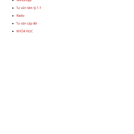
Workshops
Tư vấn tâm lý 1-1
Radio
Tư vấn cặp đôi
KHÓA HỌC
Email
+848 9934 4478