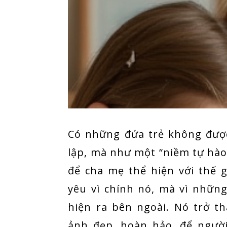
Có những đứa trẻ không đượ
lập, mà như một “niềm tự hào”
để cha mẹ thể hiện với thế g
yêu vì chính nó, mà vì những
hiện ra bên ngoài. Nó trở t
ảnh đẹp, hoàn hảo, để ngườ