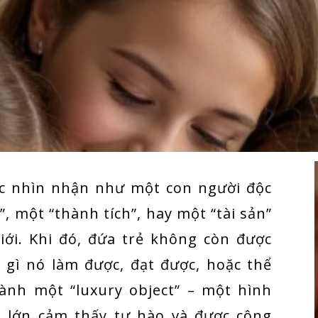
c nhìn nhận như một con người độc
, một “thành tích”, hay một “tài sản”
iới. Khi đó, đứa trẻ không còn được
 gì nó làm được, đạt được, hoặc thể
hành một “luxury object” – một hình
i lớn cảm thấy tự hào và được công