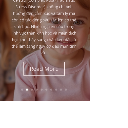
THƯƠNG VÀ BẢO VỆ
Một trong những điều khiến nhiều
người khó hiểu nhất trong sang
chấn thời thơ ấu là: tại sao một đứa
trẻ bị đánh đập, sỉ nhục hoặc làm
tổn thương lại vẫn yêu thương, bênh
vực và bảo vệ chính cha mẹ của
mình? Nhiều người nhìn từ bên
ngoài có thể nghĩ rằng đứa trẻ...
Read More