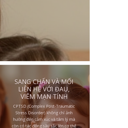
CHA MẸ CÀNG BẠO
HÀNH, ĐỨA TRẺ CÀNG
THƯƠNG VÀ BẢO VỆ
Một trong những điều khiến nhiều
người khó hiểu nhất trong sang