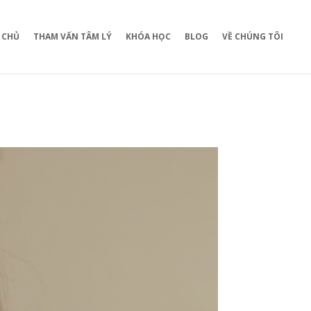
 CHỦ
THAM VẤN TÂM LÝ
KHÓA HỌC
BLOG
VỀ CHÚNG TÔI