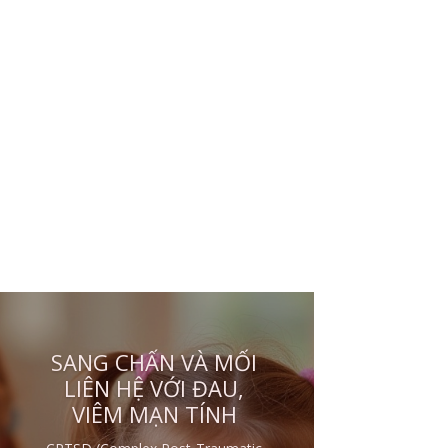
CHA MẸ CÀNG BẠO
HÀNH, ĐỨA TRẺ CÀNG