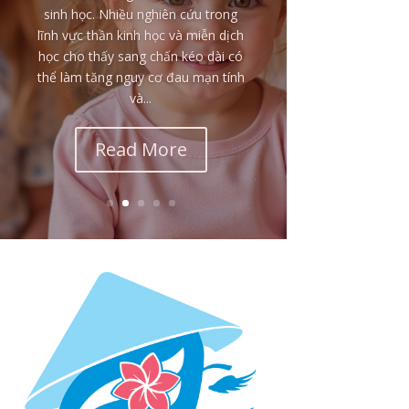
chấn thời thơ ấu là: tại sao một đứa
trẻ bị đánh đập, sỉ nhục hoặc làm
tổn thương lại vẫn yêu thương, bênh
vực và bảo vệ chính cha mẹ của
mình? Nhiều người nhìn từ bên
ngoài có thể nghĩ rằng đứa trẻ...
Read More