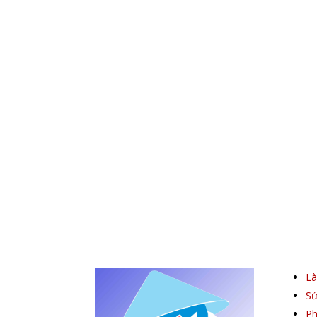
L
Sứ
Ph