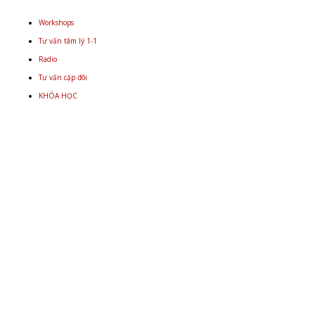
Workshops
Tư vấn tâm lý 1-1
Radio
Tư vấn cặp đôi
KHÓA HỌC
Email
+848 9934 4478