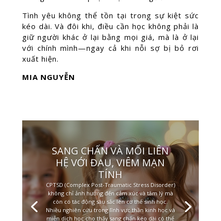
Tình yêu không thể tồn tại trong sự kiệt sức
kéo dài. Và đôi khi, điều cần học không phải là
giữ người khác ở lại bằng mọi giá, mà là ở lại
với chính mình—ngay cả khi nỗi sợ bị bỏ rơi
xuất hiện.
MIA NGUYỄN
SANG CHẤN VÀ MỐI LIÊN
HỆ VỚI ĐAU, VIÊM MẠN
TÍNH
CPTSD (Complex Post-Traumatic Stress Disorder)
không chỉ ảnh hưởng đến cảm xúc và tâm lý mà
còn có tác động sâu sắc lên cơ thể sinh học.
Nhiều nghiên cứu trong lĩnh vực thần kinh học và
miễn dịch học cho thấy sang chấn kéo dài có thể