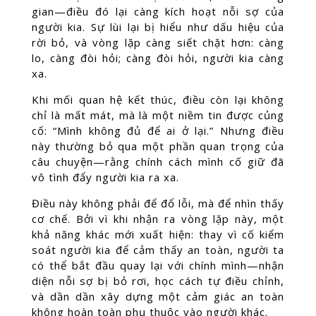
gian—điều đó lại càng kích hoạt nỗi sợ của
người kia. Sự lùi lại bị hiểu như dấu hiệu của
rời bỏ, và vòng lặp càng siết chặt hơn: càng
lo, càng đòi hỏi; càng đòi hỏi, người kia càng
xa.
Khi mối quan hệ kết thúc, điều còn lại không
chỉ là mất mát, mà là một niềm tin được củng
cố: “Mình không đủ để ai ở lại.” Nhưng điều
này thường bỏ qua một phần quan trọng của
câu chuyện—rằng chính cách mình cố giữ đã
vô tình đẩy người kia ra xa.
Điều này không phải để đổ lỗi, mà để nhìn thấy
cơ chế. Bởi vì khi nhận ra vòng lặp này, một
khả năng khác mới xuất hiện: thay vì cố kiểm
soát người kia để cảm thấy an toàn, người ta
có thể bắt đầu quay lại với chính mình—nhận
diện nỗi sợ bị bỏ rơi, học cách tự điều chỉnh,
và dần dần xây dựng một cảm giác an toàn
không hoàn toàn phụ thuộc vào người khác.