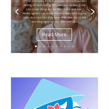
CPTSD (Complex Post-Traumatic Stress Disorder)
không chỉ ảnh hưởng đến cảm xúc và tâm lý mà
còn có tác động sâu sắc lên cơ thể sinh học.
Nhiều nghiên cứu trong lĩnh vực thần kinh học và
miễn dịch học cho thấy sang chấn kéo dài có thể
làm tăng nguy cơ đau mạn tính và...
Read More