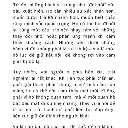
Từ đó, những hành vi tưởng như “đòi hỏi” bắt
đầu xuất hiện. Họ cần nhiều sự xác nhận hơn,
muốn được trả lời nhanh hơn, muốn biết chắc
rằng mình vẫn quan trọng. Họ có thể hỏi đi hỏi
lại cùng một câu, trở nên nhạy cảm với những
thay đổi nhỏ, hoặc phản ứng mạnh khi cảm
thấy khoảng cách. Nhưng bên dưới những
hành vi đó không phải là sự ích kỷ—mà là một
nỗ lực để giữ kết nối, để không rơi vào cảm
giác bị bỏ lại.
Tuy nhiên, với người ở phía bên kia, trải
nghiệm lại rất khác. Khi liên tục phải trấn an,
phải giải thích, phải “chứng minh” tình cảm của
mình, họ có thể dần cảm thấy mệt mỏi. Không
phải vì họ không quan tâm, mà vì mối quan hệ
bắt đầu mất đi sự nhẹ nhàng. Thay vì là nơi để
ở lại, nó trở thành nơi phải liên tục đáp ứng,
liên tục giữ ổn định cho người khác.
Và khi họ bắt đầu lùi lại—để thở, để có không