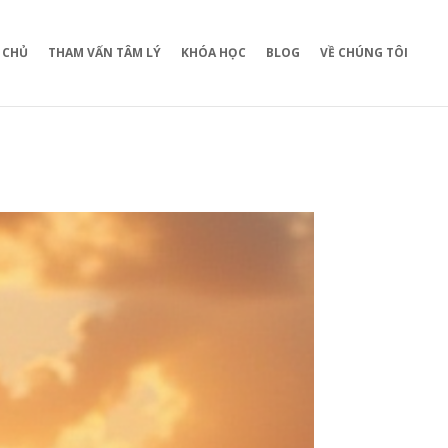
 CHỦ
THAM VẤN TÂM LÝ
KHÓA HỌC
BLOG
VỀ CHÚNG TÔI