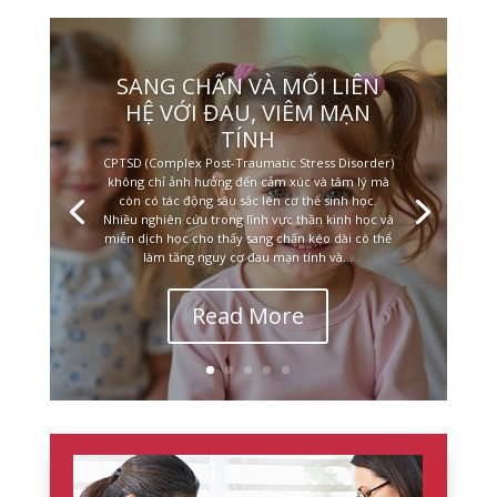
SANG CHẤN VÀ MỐI LIÊN
HỆ VỚI ĐAU, VIÊM MẠN
TÍNH
CPTSD (Complex Post-Traumatic Stress Disorder)
không chỉ ảnh hưởng đến cảm xúc và tâm lý mà
còn có tác động sâu sắc lên cơ thể sinh học.
Nhiều nghiên cứu trong lĩnh vực thần kinh học và
miễn dịch học cho thấy sang chấn kéo dài có thể
làm tăng nguy cơ đau mạn tính và...
Read More