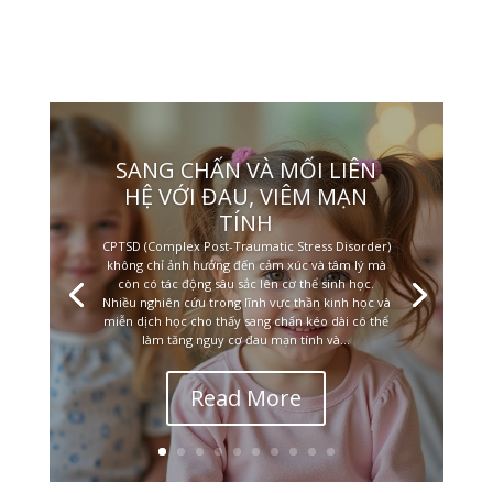
SANG CHẤN VÀ MỐI LIÊN
HỆ VỚI ĐAU, VIÊM MẠN
TÍNH
CPTSD (Complex Post-Traumatic Stress Disorder)
không chỉ ảnh hưởng đến cảm xúc và tâm lý mà
còn có tác động sâu sắc lên cơ thể sinh học.
Nhiều nghiên cứu trong lĩnh vực thần kinh học và
miễn dịch học cho thấy sang chấn kéo dài có thể
làm tăng nguy cơ đau mạn tính và...
Read More