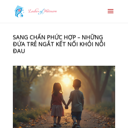
SANG CHẤN PHỨC HỢP – NHỮNG
ĐỨA TRẺ NGẮT KẾT NỐI KHỎI NỖI
ĐAU