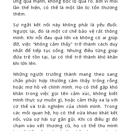
ứng quá mạnh, không bộc lộ quá rõ. Bởi vì mỗi
lần thể hiện, có thể là một lần bị tổn thương
thêm.
Sự ngắt kết nối này không phải là yếu đuối.
Ngược lại, đó là một cơ chế bảo vệ rất thông
minh. Khi nỗi đau quá lớn và không có ai giúp
đỡ, việc “không cảm thấy” trở thành cách duy
nhất để tiếp tục sống. Nhưng điều từng giúp
đứa trẻ tồn tại, lại có thể trở thành khó khăn
khi lớn lên.
Những người trưởng thành mang theo sang
chấn phức hợp thường cảm thấy trống rỗng
hoặc mơ hồ về chính mình. Họ có thể gặp khó
khăn trong việc gọi tên cảm xúc, không biết
mình thực sự muốn gì, hoặc cảm thấy xa lạ với
cơ thể và trải nghiệm của chính mình. Trong
các mối quan hệ, họ có thể vừa khao khát kết
nối, vừa sợ hãi sự gần gũi. Khi có điều gì đó
chạm vào vết thương cũ, họ có thể thu mình