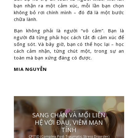
bạn nhận ra một cảm xúc, mỗi lần bạn chọn
không bỏ rơi chính mình – đó đã là một bước
chữa lành.
Bạn không phải là người “vô cảm”. Bạn là
người đã từng phải học cách tắt đi cảm xúc để
sống sót. Và bây giờ, bạn có thể học lại – học
cách cảm nhận, từng chút một, trong sự an
toàn mà bạn xứng đáng có được.
MIA NGUYỄN
SANG CHẤN VÀ MỐI LIÊN
HỆ VỚI ĐAU, VIÊM MẠN
TÍNH
CPTSD (Complex Post-Traumatic Stress Disorder)