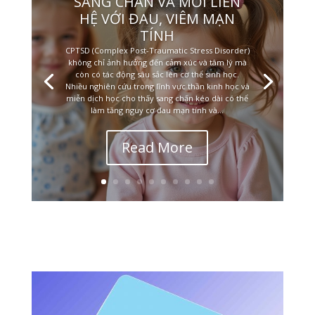
SANG CHẤN VÀ MỐI LIÊN
HỆ VỚI ĐAU, VIÊM MẠN
TÍNH
CPTSD (Complex Post-Traumatic Stress Disorder)
không chỉ ảnh hưởng đến cảm xúc và tâm lý mà
còn có tác động sâu sắc lên cơ thể sinh học.
Nhiều nghiên cứu trong lĩnh vực thần kinh học và
miễn dịch học cho thấy sang chấn kéo dài có thể
làm tăng nguy cơ đau mạn tính và...
Read More