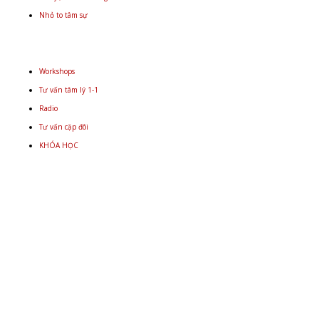
Nhỏ to tâm sự
Workshops
Tư vấn tâm lý 1-1
Radio
Tư vấn cặp đôi
KHÓA HỌC
Email
+848 9934 4478