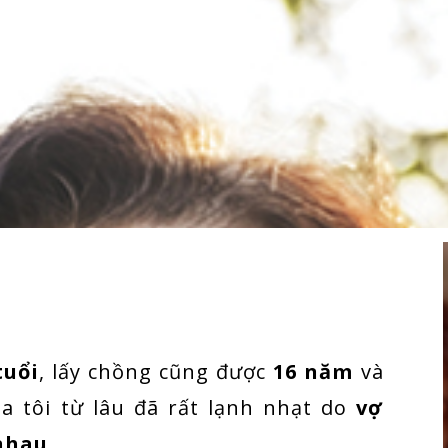
tuổi
, lấy chồng cũng được
16 năm
và
a tôi từ lâu đã rất lạnh nhạt do
vợ
 nhau
.