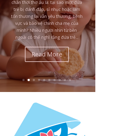
trong bạo lực đều mang vết thương
giống nhau. Với những đứa trẻ liên
tục bị đánh đập, đe dọa, chứng kiến
bạo lực nghiêm trọng hoặc sống
trong nỗi sợ rằng mình có thể bị bỏ
rơi, bị giết hay không thể sống sót,
hệ thần kinh của các em...
Read More