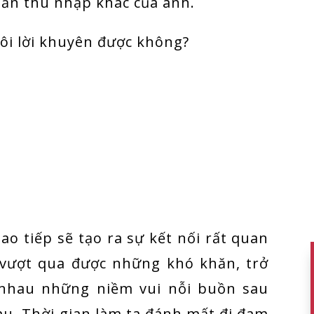
ản thu nhập khác của anh.
tôi lời khuyên được không?
o tiếp sẽ tạo ra sự kết nối rất quan
 vượt qua được những khó khăn, trở
 nhau những niềm vui nỗi buồn sau
u. Thời gian làm ta đánh mất đi đam