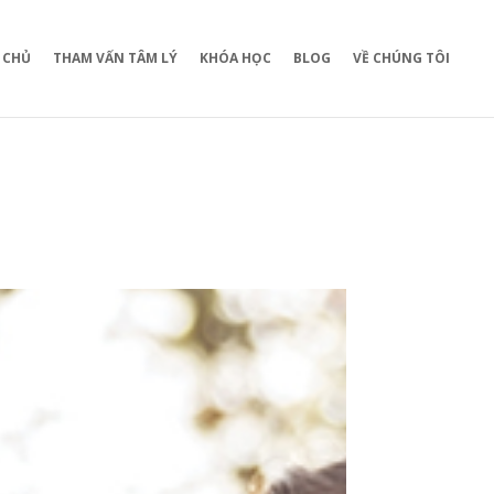
 CHỦ
THAM VẤN TÂM LÝ
KHÓA HỌC
BLOG
VỀ CHÚNG TÔI