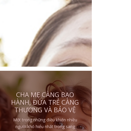
NHỮNG ĐỨA TRẺ BỊ
BẠO HÀNH ĐE DỌA
TÍNH MẠNG
Không phải mọi đứa trẻ lớn lên