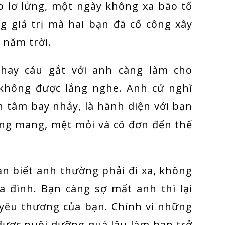
o lơ lửng, một ngày không xa bão tố
g giá trị mà hai bạn đã cố công xây
 năm trời.
hay cáu gắt với anh càng làm cho
hông được lắng nghe. Anh cứ nghĩ
ên tâm bay nhảy, là hãnh diện với bạn
ng mang, mệt mỏi và cô đơn đến thế
ạn biết anh thường phải đi xa, không
a đình. Bạn càng sợ mất anh thì lại
 yêu thương của bạn. Chính vì những
 được nuôi dưỡng quá lâu làm bạn trở