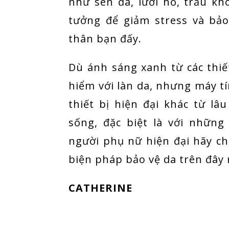
như sen đá, lưỡi hổ, trầu khô
tưởng để giảm stress và bảo
thân bạn đấy.
Dù ánh sáng xanh từ các thiết
hiểm với làn da, nhưng máy t
thiết bị hiện đại khác từ lâ
sống, đặc biệt là với nhữn
người phụ nữ hiện đại hãy ch
biện pháp bảo vệ da trên đây 
CATHERINE