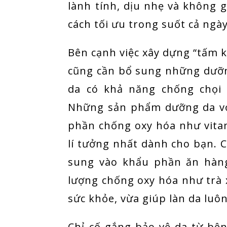
lành tính, dịu nhẹ và không g
cách tối ưu trong suốt cả ngày
Bên cạnh việc xây dựng “tấm 
cũng cần bổ sung những dưỡng
da có khả năng chống chọi v
Những sản phẩm dưỡng da vớ
phần chống oxy hóa như vitami
lí tưởng nhất dành cho bạn. 
sung vào khẩu phần ăn hàn
lượng chống oxy hóa như trà x
sức khỏe, vừa giúp làn da luôn
Chỉ cố gắng bảo vệ da từ bê