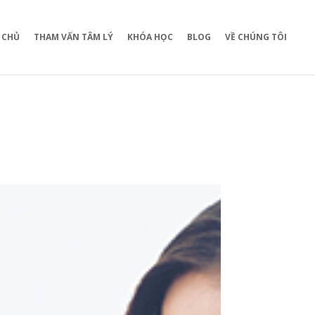
 CHỦ
THAM VẤN TÂM LÝ
KHÓA HỌC
BLOG
VỀ CHÚNG TÔI