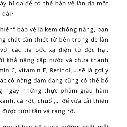
ây bí da để có thể bảo vệ làn da một
 dài?
khiên” bảo vệ là kem chống nắng, bạn
 chất cần thiết từ bên trong để làn
ới các tia bức xạ điện từ độc hại.
i khả năng cấp nước và chứa thành
n C, vitamin E, Retinol,… sẽ là gợi ý
Các cô nàng đảm đang cũng có thể bổ
g ngày những thực phẩm giàu hàm
anh, cà rốt, chuối,… để vừa cải thiện
 được tươi tắn và rạng rỡ.
n ngoài hay bổ sung dưỡng chất mỗi