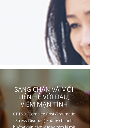
SANG CHẤN VÀ MỐI
LIÊN HỆ VỚI ĐAU,
VIÊM MẠN TÍNH
CPTSD (Complex Post-Traumatic
Stress Disorder) không chỉ ảnh
hưởng đến cảm xúc và tâm lý mà