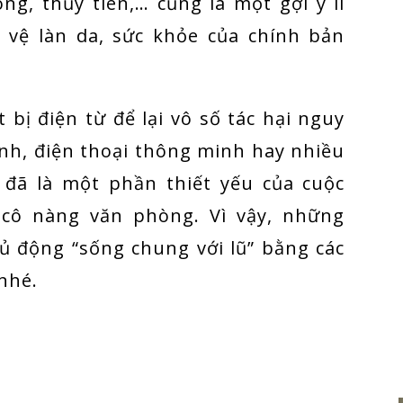
ng, thủy tiên,… cũng là một gợi ý lí
 vệ làn da, sức khỏe của chính bản
 bị điện từ để lại vô số tác hại nguy
ính, điện thoại thông minh hay nhiều
u đã là một phần thiết yếu của cuộc
g cô nàng văn phòng. Vì vậy, những
ủ động “sống chung với lũ” bằng các
nhé.