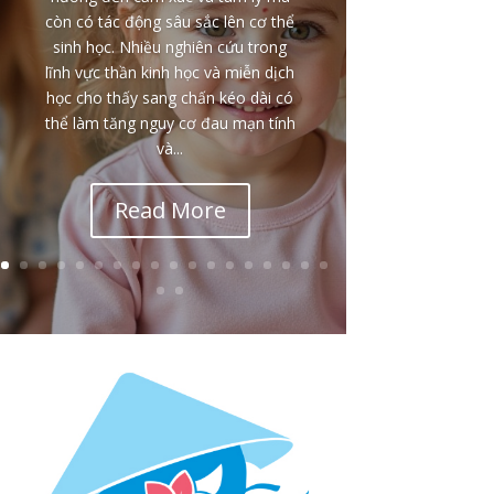
còn có tác động sâu sắc lên cơ thể
sinh học. Nhiều nghiên cứu trong
lĩnh vực thần kinh học và miễn dịch
học cho thấy sang chấn kéo dài có
thể làm tăng nguy cơ đau mạn tính
và...
Read More