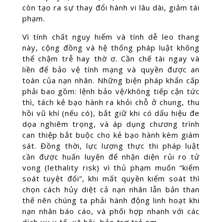
còn tạo ra sự thay đổi hành vi lâu dài, giảm tái
phạm.
Vì tính chất nguy hiểm và tính dễ leo thang
này, cộng đồng và hệ thống pháp luật không
thể chậm trễ hay thờ ơ. Cần chế tài ngay và
liền để bảo vệ tính mạng và quyền được an
toàn của nạn nhân. Những biện pháp khẩn cấp
phải bao gồm: lệnh bảo vệ/không tiếp cận tức
thì, tách kẻ bạo hành ra khỏi chỗ ở chung, thu
hồi vũ khí (nếu có), bắt giữ khi có dấu hiệu đe
dọa nghiêm trọng, và áp dụng chương trình
can thiệp bắt buộc cho kẻ bạo hành kèm giám
sát. Đồng thời, lực lượng thực thi pháp luật
cần được huấn luyện để nhận diện rủi ro tử
vong (lethality risk) vì thủ phạm muốn “kiểm
soát tuyệt đối”, khi mất quyền kiểm soát thì
chọn cách hủy diệt cả nạn nhân lẫn bản than
thế nên chúng ta phải hành động linh hoạt khi
nạn nhân báo cáo, và phối hợp nhanh với các