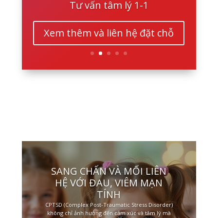
Tư vấn tâm lý 1-1
Xem thêm và liên hệ đặt chỗ
SANG CHẤN VÀ MỐI LIÊN
HỆ VỚI ĐAU, VIÊM MẠN
TÍNH
CPTSD (Complex Post-Traumatic Stress Disorder)
không chỉ ảnh hưởng đến cảm xúc và tâm lý mà