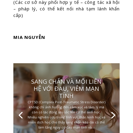
(Các cơ sở này phối hợp y tế – công tác xã hội
– pháp lý, có thể kết nối nhà tạm lánh khẩn
cấp)
MIA NGUYỄN
SANG CHẤN VÀ MỐI LIÊN
HỆ VỚI ĐAU, VIÊM MẠN
TÍNH
CPTSD (Complex Post-Traumatic Stress Disorder)
không chỉ ảnh hưởng đến cảm xúc và tâm lý mà
còn có tác động sâu sắc lên cơ thể sinh học.
Nhiều nghiên cứu trong lĩnh vực thần kinh học và
miễn dịch học cho thấy sang chấn kéo dài có thể
làm tăng nguy cơ đau mạn tính và...