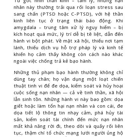
Từ góc nhìn thần kinh – tâm lý, những nạn
nhân này thường trải qua rối loạn stress sau
sang chấn (PTSD hoặc C-PTSD), với hệ thần
kinh liên tục ở trạng thái báo động. Khi
amygdala – trung tâm xử lý nguy hiểm – bị
kích hoạt quá mức, lý trí dễ bị tê liệt, dẫn đến
hành vi bột phát. Về mặt xã hội, thiếu nơi tạm
lánh, thiếu dịch vụ hỗ trợ pháp lý và kinh tế
khiến họ cảm thấy không còn cách nào khác
ngoài việc chống trả kẻ bạo hành.
Những thủ phạm bạo hành thường không chỉ
dùng tay chân; họ vận dụng một loạt chiến
thuật tinh vi để đe dọa, kiểm soát và hủy hoại
cuộc sống nạn nhân — cả về tinh thần, xã hội
lẫn sinh tồn. Những hành vi này bao gồm: dọa
giết hoặc làm tổn hại nạn nhân và con cái, đe
dọa tiết lộ thông tin nhạy cảm, phá hủy tài
sản, kiểm soát tài chính đến mức nạn nhân
mất khả năng rời đi, theo dõi và quấy rối liên
tục, thậm chí tổ chức mạng lưới người ủng hộ