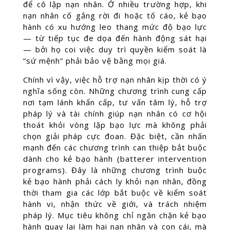
để cô lập nạn nhân. Ở nhiều trường hợp, khi
nạn nhân cố gắng rời đi hoặc tố cáo, kẻ bạo
hành có xu hướng leo thang mức độ bạo lực
— từ tiếp tục đe dọa đến hành động sát hại
— bởi họ coi việc duy trì quyền kiểm soát là
“sứ mệnh” phải bảo vệ bằng mọi giá.
Chính vì vậy, việc hỗ trợ nạn nhân kịp thời có ý
nghĩa sống còn. Những chương trình cung cấp
nơi tạm lánh khẩn cấp, tư vấn tâm lý, hỗ trợ
pháp lý và tài chính giúp nạn nhân có cơ hội
thoát khỏi vòng lặp bạo lực mà không phải
chọn giải pháp cực đoan. Đặc biệt, cần nhấn
mạnh đến các chương trình can thiệp bắt buộc
dành cho kẻ bạo hành (batterer intervention
programs). Đây là những chương trình buộc
kẻ bạo hành phải cách ly khỏi nạn nhân, đồng
thời tham gia các lớp bắt buộc về kiểm soát
hành vi, nhận thức về giới, và trách nhiệm
pháp lý. Mục tiêu không chỉ ngăn chặn kẻ bạo
hành quay lại làm hại nạn nhân và con cái, mà