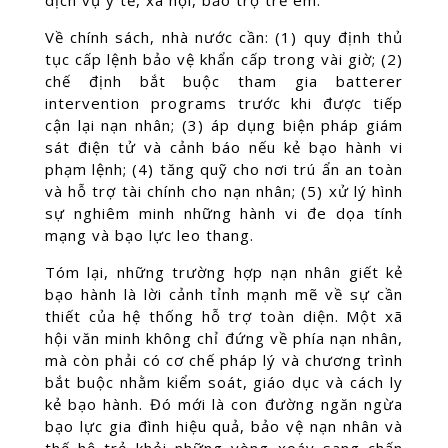
dịch vụ y tế, xã hội, bảo trợ trẻ em.
Về chính sách, nhà nước cần: (1) quy định thủ
tục cấp lệnh bảo vệ khẩn cấp trong vài giờ; (2)
chế định bắt buộc tham gia batterer
intervention programs trước khi được tiếp
cận lại nạn nhân; (3) áp dụng biện pháp giám
sát điện tử và cảnh báo nếu kẻ bạo hành vi
phạm lệnh; (4) tăng quỹ cho nơi trú ẩn an toàn
và hỗ trợ tài chính cho nạn nhân; (5) xử lý hình
sự nghiêm minh những hành vi đe dọa tính
mạng và bạo lực leo thang.
Tóm lại, những trường hợp nạn nhân giết kẻ
bạo hành là lời cảnh tỉnh mạnh mẽ về sự cần
thiết của hệ thống hỗ trợ toàn diện. Một xã
hội văn minh không chỉ đứng về phía nạn nhân,
mà còn phải có cơ chế pháp lý và chương trình
bắt buộc nhằm kiểm soát, giáo dục và cách ly
kẻ bạo hành. Đó mới là con đường ngăn ngừa
bạo lực gia đình hiệu quả, bảo vệ nạn nhân và