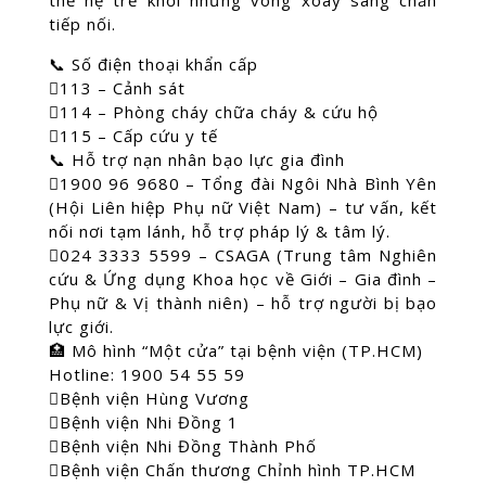
thế hệ trẻ khỏi những vòng xoáy sang chấn
tiếp nối.
📞 Số điện thoại khẩn cấp
113 – Cảnh sát
114 – Phòng cháy chữa cháy & cứu hộ
115 – Cấp cứu y tế
📞 Hỗ trợ nạn nhân bạo lực gia đình
1900 96 9680 – Tổng đài Ngôi Nhà Bình Yên
(Hội Liên hiệp Phụ nữ Việt Nam) – tư vấn, kết
nối nơi tạm lánh, hỗ trợ pháp lý & tâm lý.
024 3333 5599 – CSAGA (Trung tâm Nghiên
cứu & Ứng dụng Khoa học về Giới – Gia đình –
Phụ nữ & Vị thành niên) – hỗ trợ người bị bạo
lực giới.
🏥 Mô hình “Một cửa” tại bệnh viện (TP.HCM)
Hotline: 1900 54 55 59
Bệnh viện Hùng Vương
Bệnh viện Nhi Đồng 1
Bệnh viện Nhi Đồng Thành Phố
Bệnh viện Chấn thương Chỉnh hình TP.HCM