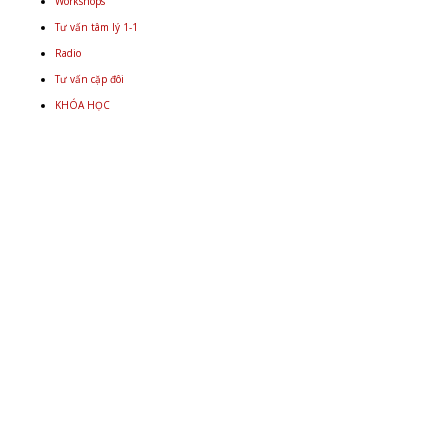
Workshops
Tư vấn tâm lý 1-1
Radio
Tư vấn cặp đôi
KHÓA HỌC
Email
+848 9934 4478