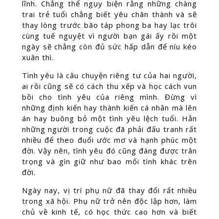
lĩnh. Chẳng thể ngụy biện rằng những chàng
trai trẻ tuổi chẳng biết yêu chân thành và sẽ
thay lòng trước bão táp phong ba hay lạc trôi
cùng tuế nguyệt vì người bạn gái ấy rồi một
ngày sẽ chẳng còn đủ sức hấp dẫn để níu kéo
xuân thì.
Tình yêu là câu chuyện riêng tư của hai người,
ai rồi cũng sẽ có cách thu xếp và học cách vun
bồi cho tình yêu của riêng mình. Đừng vì
những định kiến hay thành kiến cá nhân mà lên
án hay buông bỏ một tình yêu lệch tuổi. Hẳn
những người trong cuộc đã phải đấu tranh rất
nhiều để theo đuổi ước mơ và hạnh phúc một
đời. Vậy nên, tình yêu đó cũng đáng được trân
trọng và gìn giữ như bao mối tình khác trên
đời.
Ngày nay, vị trí phụ nữ đã thay đổi rất nhiều
trong xã hội. Phụ nữ trở nên độc lập hơn, làm
chủ về kinh tế, có học thức cao hơn và biết