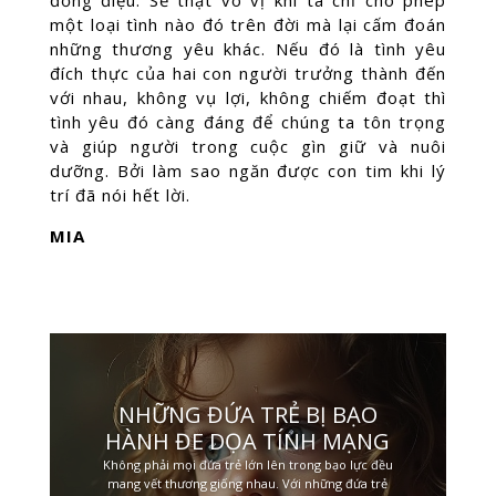
đồng điệu. Sẽ thật vô vị khi ta chỉ cho phép
một loại tình nào đó trên đời mà lại cấm đoán
những thương yêu khác. Nếu đó là tình yêu
đích thực của hai con người trưởng thành đến
với nhau, không vụ lợi, không chiếm đoạt thì
tình yêu đó càng đáng để chúng ta tôn trọng
và giúp người trong cuộc gìn giữ và nuôi
dưỡng. Bởi làm sao ngăn được con tim khi lý
trí đã nói hết lời.
MIA
NHỮNG ĐỨA TRẺ BỊ BẠO
HÀNH ĐE DỌA TÍNH MẠNG
Không phải mọi đứa trẻ lớn lên trong bạo lực đều
mang vết thương giống nhau. Với những đứa trẻ