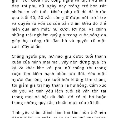
già”, với khoa học công nghệ và dịch vụ làm
đẹp thì phụ nữ ngày nay trông trẻ hơn rất
nhiều so với tuổi. Nhiều phụ nữ dù đã bước
qua tuổi 40, 50 vẫn còn giữ được nét tươi trẻ
và quyến rũ vốn có của bản thân. Điều đó thể
hiện qua ánh mắt, nụ cười, lời nói, và chính
những trải nghiệm quý giá trong cuộc sống đã
giúp họ trông rất đàn bà và quyến rũ một
cách đầy bí ẩn.
Chẳng người phụ nữ nào giữ được tuổi thanh
xuân của mình mãi mãi, vậy nên đừng quá ích
kỷ và khắc khe với phụ nữ chúng tôi trong
cuộc tìm kiếm hạnh phúc lứa đôi. Yêu một
người đàn ông trẻ tuổi hơn không làm chúng
tôi giảm giá trị hay thành ra hư hỏng. Cảm xúc
khi yêu và tình yêu lệch tuổi sẽ vẫn tồn tại
trong mọi xã hội dù điều đó có bị bó buộc
trong những quy tắc, chuẩn mực của xã hội.
Tình yêu chân thành làm hai tâm hồn trở nên