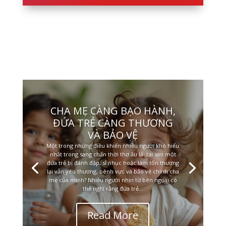
CHA MẸ CÀNG BẠO HÀNH,
ĐỨA TRẺ CÀNG THƯƠNG
VÀ BẢO VỆ
Một trong những điều khiến nhiều người khó hiểu
nhất trong sang chấn thời thơ ấu là: tại sao một
đứa trẻ bị đánh đập, sỉ nhục hoặc làm tổn thương
lại vẫn yêu thương, bênh vực và bảo vệ chính cha
mẹ của mình? Nhiều người nhìn từ bên ngoài có
thể nghĩ rằng đứa trẻ...
Read More