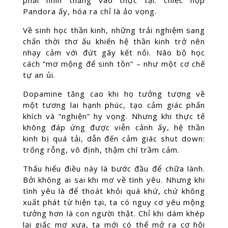
phải nhìn thẳng vào thực tại: chiếc hộp
Pandora ấy, hóa ra chỉ là ảo vọng.
Về sinh học thần kinh, những trải nghiệm sang
chấn thời thơ ấu khiến hệ thần kinh trở nên
nhạy cảm với đứt gãy kết nối. Não bộ học
cách “mơ mộng để sinh tồn” – như một cơ chế
tự an ủi.
Dopamine tăng cao khi họ tưởng tượng về
một tương lai hạnh phúc, tạo cảm giác phấn
khích và “nghiện” hy vọng. Nhưng khi thực tế
không đáp ứng được viễn cảnh ấy, hệ thần
kinh bị quá tải, dẫn đến cảm giác shut down:
trống rỗng, vô định, thậm chí trầm cảm.
Thấu hiểu điều này là bước đầu để chữa lành.
Bởi không ai sai khi mơ về tình yêu. Nhưng khi
tình yêu là để thoát khỏi quá khứ, chứ không
xuất phát từ hiện tại, ta có nguy cơ yêu mộng
tưởng hơn là con người thật. Chỉ khi dám khép
lại giấc mơ xưa, ta mới có thể mở ra cơ hội