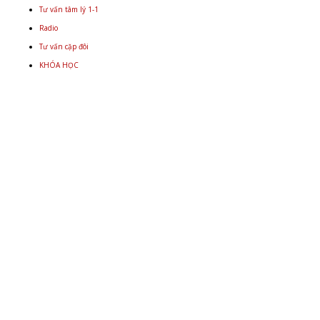
Tư vấn tâm lý 1-1
Radio
Tư vấn cặp đôi
KHÓA HỌC
Email
+848 9934 4478