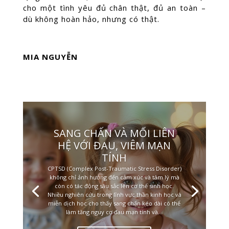
cho một tình yêu đủ chân thật, đủ an toàn –
dù không hoàn hảo, nhưng có thật.
MIA NGUYỄN
SANG CHẤN VÀ MỐI LIÊN
HỆ VỚI ĐAU, VIÊM MẠN
TÍNH
CPTSD (Complex Post-Traumatic Stress Disorder)
không chỉ ảnh hưởng đến cảm xúc và tâm lý mà
còn có tác động sâu sắc lên cơ thể sinh học.
Nhiều nghiên cứu trong lĩnh vực thần kinh học và
miễn dịch học cho thấy sang chấn kéo dài có thể
làm tăng nguy cơ đau mạn tính và...