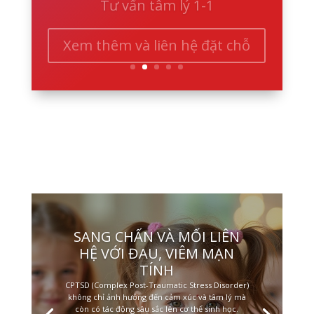
Xem thêm và liên hệ đặt chỗ
SANG CHẤN VÀ MỐI LIÊN
HỆ VỚI ĐAU, VIÊM MẠN
TÍNH
CPTSD (Complex Post-Traumatic Stress Disorder)
không chỉ ảnh hưởng đến cảm xúc và tâm lý mà
còn có tác động sâu sắc lên cơ thể sinh học.