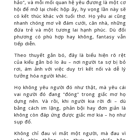
hảo”, và mỗi mối quan hệ yêu đương là một cơ
hội để mở lại chiếc hộp ấy, hy vọng lần này sẽ
có kết thúc khác với tuổi thơ. Họ yêu ai cũng
nhanh chóng mơ về đám cưới, căn nhà, những
đứa trẻ và một tương lai hạnh phúc. Dù đối
phương có phù hợp hay không, fantasy vẫn
tiếp diễn.
Theo thuyết gắn bó, đây là biểu hiện rõ rệt
của kiểu gắn bó lo âu – nơi người ta sợ bị bỏ
rơi, ám ảnh với việc duy trì kết nối và dễ lý
tưởng hóa người khác.
Họ không yêu người đó như thật, mà yêu cái
vai người đó đang “đóng” trong giấc mơ họ
dựng nên. Và rồi, khi người kia rời đi – dù
bằng cách im lặng, phản bội hay đơn giản là
không còn đáp ứng được giấc mơ kia – họ như
sụp đổ.
Không chỉ đau vì mất một người, mà đau vì