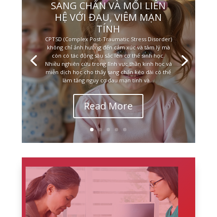
SANG CHẤN VÀ MỐI LIÊN
HỆ VỚI ĐAU, VIÊM MẠN
TÍNH
CPTSD (Complex Post-Traumatic Stress Disorder)
không chỉ ảnh hưởng đến cảm xúc và tâm lý mà
còn có tác động sâu sắc lên cơ thể sinh học.
Nhiều nghiên cứu trong lĩnh vực thần kinh học và
miễn dịch học cho thấy sang chấn kéo dài có thể
làm tăng nguy cơ đau mạn tính và...
Read More