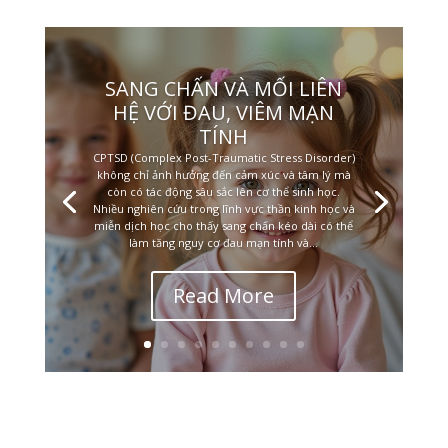
SANG CHẤN VÀ MỐI LIÊN
HỆ VỚI ĐAU, VIÊM MẠN
TÍNH
CPTSD (Complex Post-Traumatic Stress Disorder)
không chỉ ảnh hưởng đến cảm xúc và tâm lý mà
còn có tác động sâu sắc lên cơ thể sinh học.
Nhiều nghiên cứu trong lĩnh vực thần kinh học và
miễn dịch học cho thấy sang chấn kéo dài có thể
làm tăng nguy cơ đau mạn tính và...
Read More