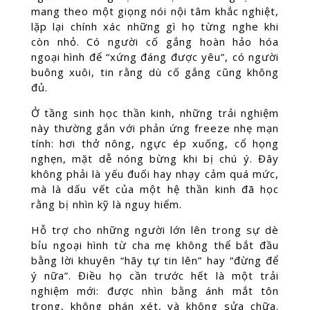
mang theo một giọng nói nội tâm khắc nghiệt,
lặp lại chính xác những gì họ từng nghe khi
còn nhỏ. Có người cố gắng hoàn hảo hóa
ngoại hình để “xứng đáng được yêu”, có người
buông xuôi, tin rằng dù cố gắng cũng không
đủ.
Ở tầng sinh học thần kinh, những trải nghiệm
này thường gắn với phản ứng freeze nhẹ mạn
tính: hơi thở nông, ngực ép xuống, cổ họng
nghẹn, mặt dễ nóng bừng khi bị chú ý. Đây
không phải là yếu đuối hay nhạy cảm quá mức,
mà là dấu vết của một hệ thần kinh đã học
rằng bị nhìn kỹ là nguy hiểm.
Hỗ trợ cho những người lớn lên trong sự dè
bỉu ngoại hình từ cha mẹ không thể bắt đầu
bằng lời khuyên “hãy tự tin lên” hay “đừng để
ý nữa”. Điều họ cần trước hết là một trải
nghiệm mới: được nhìn bằng ánh mắt tôn
trọng, không phán xét, và không sửa chữa.