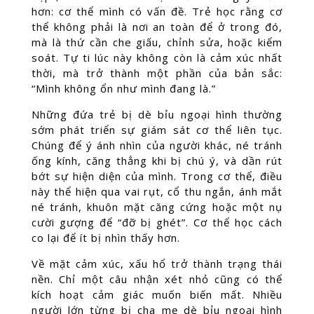
hơn: cơ thể mình có vấn đề. Trẻ học rằng cơ
thể không phải là nơi an toàn để ở trong đó,
mà là thứ cần che giấu, chỉnh sửa, hoặc kiểm
soát. Tự ti lúc này không còn là cảm xúc nhất
thời, mà trở thành một phần của bản sắc:
“Mình không ổn như mình đang là.”
Những đứa trẻ bị dè bỉu ngoại hình thường
sớm phát triển sự giám sát cơ thể liên tục.
Chúng để ý ánh nhìn của người khác, né tránh
ống kính, căng thẳng khi bị chú ý, và dần rút
bớt sự hiện diện của mình. Trong cơ thể, điều
này thể hiện qua vai rụt, cổ thu ngắn, ánh mắt
né tránh, khuôn mặt căng cứng hoặc một nụ
cười gượng để “đỡ bị ghét”. Cơ thể học cách
co lại để ít bị nhìn thấy hơn.
Về mặt cảm xúc, xấu hổ trở thành trạng thái
nền. Chỉ một câu nhận xét nhỏ cũng có thể
kích hoạt cảm giác muốn biến mất. Nhiều
người lớn từng bị cha mẹ dè bỉu ngoại hình