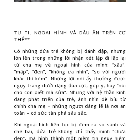
TỰ TI, NGOẠI HÌNH VÀ DẤU ẤN TRÊN CƠ
THỂ**
Có những đứa trẻ không bị đánh đập, nhưng
lớn lên trong những lời nhận xét lặp đi lặp lại
từ cha mẹ về ngoại hình của mình: “xấu”,
“mập”, “đen”, “không ưa nhìn”, “so với người
khác thì kém”. Những lời nói ấy thường được
ngụy trang dưới dạng đùa cợt, góp ý, hay “nói
cho con biết mà sửa”. Nhưng với hệ thần kinh
đang phát triển của trẻ, ánh nhìn dè bỉu từ
chính cha mẹ – những người đáng lẽ là nơi an
toàn – có sức tàn phá sâu sắc.
Khi ngoại hình liên tục bị đem ra so sánh và
chê bai, đứa trẻ không chỉ thấy mình “chưa
đẹp”, mà hình thành một niềm tin nguy hiểm