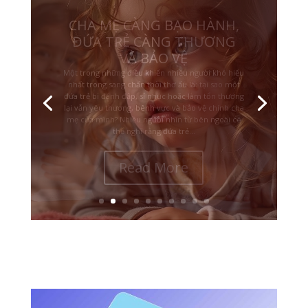
NHỮNG ĐỨA TRẺ BỊ BẠO
HÀNH ĐE DỌA TÍNH MẠNG
Không phải mọi đứa trẻ lớn lên trong bạo lực đều
mang vết thương giống nhau. Với những đứa trẻ
liên tục bị đánh đập, đe dọa, chứng kiến bạo lực
nghiêm trọng hoặc sống trong nỗi sợ rằng mình
có thể bị bỏ rơi, bị giết hay không thể sống sót, hệ
thần kinh của các em...
Read More