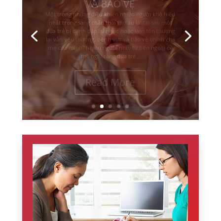
HÀNH ĐE DỌA TÍNH MẠNG
Không phải mọi đứa trẻ lớn lên trong bạo lực đều
mang vết thương giống nhau. Với những đứa trẻ
liên tục bị đánh đập, đe dọa, chứng kiến bạo lực
nghiêm trọng hoặc sống trong nỗi sợ rằng mình
có thể bị bỏ rơi, bị giết hay không thể sống sót, hệ
thần kinh của các em...
Read More