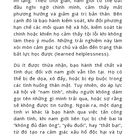
im lặng. Theo thời gian, nam giới có thể bắt
đầu nghi ngờ chính mình, cảm thấy mất
phương hướng và giảm giá trị bản thân. Bên
cạnh đó là bạo hành kiểm soát, khi đối phương
hạn chế các mối quan hệ xã hội, kiểm soát tài
chính hoặc khiến họ cảm thấy tội lỗi khi không
làm theo ý muốn. Những trải nghiệm này làm
xói mòn cảm giác tự chủ và dẫn đến trạng thái
bất lực học được (learned helplessness).
Dù ít được thừa nhận, bạo hành thể chất và
tình dục đối với nam giới vẫn tồn tại. Họ có
thể bị đe dọa, xô đẩy, hoặc bị ép buộc trong
các tình huống thân mật. Tuy nhiên, do áp lực
xã hội về “nam tính”, nhiều người không dám
gọi tên những gì mình trải qua, hoặc sợ rằng
sẽ không được tin tưởng. Ngoài ra, một dạng
tinh vi khác là bạo hành qua việc tấn công
danh tính, khi nam giới liên tục bị chê bai là
“không đủ đàn ông”, “yếu đuối”, hay “thất bại”,
từ đó tạo ra cảm giác xấu hổ độc hại và tự