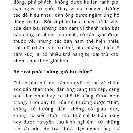
động, phá phách, không được kẻ lằn ranh giới
hạn ngay từ nhỏ. Thay vì nói chuyện, tương
tác để hiểu nhau, đàn ông được ngầm ủng hộ
dùng vũ lực. Bởi vì phân bua, nhiều lời là việc
của đàn bà. Những bạn nam vị thành niên bất
hảo cũng có nhóm của mình, có cảm giác được
thuộc về, nhưng các bạn nam thể hiện nhiều
tính nữ (chăm sóc cơ thể, nhẹ nhàng, biểu lộ
cảm xúc) lại có nhiều khả năng bị loại trừ khỏi
nhóm chơi theo giới hơn.
Bé trai phải “nắng gió bụi bặm”
Chỉ có phụ nữ mới cần bảo vệ cơ thể và chăm
sóc bản thân thôi, đàn ông càng thô ráp, càng
bạo dạn phơi bày cơ thể thì càng được xem
trọng. Tuổi dậy thì của họ thường được “thả”,
không có hướng dẫn, không có giáo dục,
không có kiến thức, mọi thứ chỉ là bản năng
hay được “truyền thụ kinh nghiệm” từ những
trẻ lớn hơn. Bé trai được dạy ngầm rằng cơ