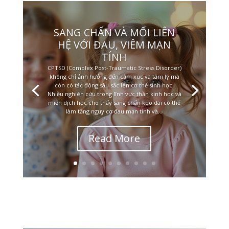
SANG CHẤN VÀ MỐI LIÊN
HỆ VỚI ĐAU, VIÊM MẠN
TÍNH
CPTSD (Complex Post-Traumatic Stress Disorder)
không chỉ ảnh hưởng đến cảm xúc và tâm lý mà
còn có tác động sâu sắc lên cơ thể sinh học.
Nhiều nghiên cứu trong lĩnh vực thần kinh học và
miễn dịch học cho thấy sang chấn kéo dài có thể
làm tăng nguy cơ đau mạn tính và...
Read More