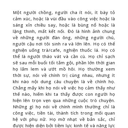
Một người chồng, người cha ít nói, ít bày tỏ
cảm xúc, hoặc là vùi đầu vào công việc hoặc là
sáng xỉn chiều say, hoặc là bùng nổ hoặc là
lặng thinh, mất kết nối. Đó là hình ảnh chung
về những người đàn ông, những người chú,
người cậu nơi tôi sinh ra và lớn lên. Họ có thể
nghiện uống trà/cafe, nghiện thuốc lá. Họ có
thể là người tháo vát và cần cù. Họ chỉ sạch
sẽ sau mỗi buổi tối tắm gội, phần lớn thời gian
họ lấm lem và ướt mồ hôi. Họ thường xem
thời sự, nói về chính trị cùng nhau, nhưng ít
khi nào nội dung câu chuyện là về chính họ.
Chẳng mấy khi họ nói về việc họ cảm thấy như
thế nào, hiếm khi ta thấy được con người họ
hiện lên trọn vẹn qua những cuộc trò chuyện.
Những gì họ nói về chính mình thường chỉ là
công việc, tiền tài, thành tích trong mối quan
hệ với phụ nữ. Họ mờ nhạt về bản sắc, chỉ
được hiện diện bởi tiềm lực kinh tế và năng lực