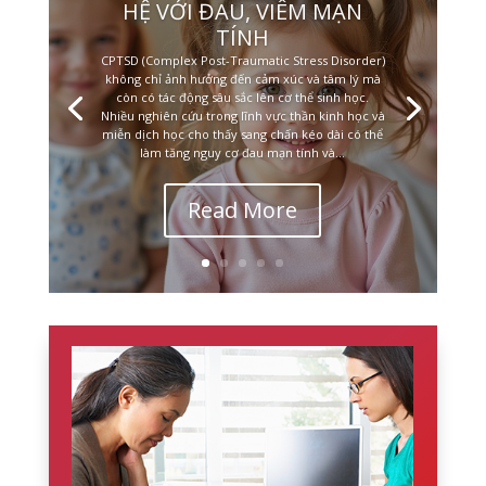
HỆ VỚI ĐAU, VIÊM MẠN
TÍNH
CPTSD (Complex Post-Traumatic Stress Disorder)
không chỉ ảnh hưởng đến cảm xúc và tâm lý mà
còn có tác động sâu sắc lên cơ thể sinh học.
Nhiều nghiên cứu trong lĩnh vực thần kinh học và
miễn dịch học cho thấy sang chấn kéo dài có thể
làm tăng nguy cơ đau mạn tính và...
Read More