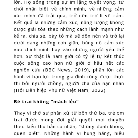
lớn. Họ sống trong sự im lặng tuyệt vọng, từ
chối nhận biết về chính mình, về những cảm
xúc mình đã trải qua, trở nên trơ lì vô cảm.
Kết quả là những cảm xúc, năng lượng không
được giải tỏa theo những cách lành mạnh như
kể ra, chia sẻ, bày tỏ mà sẽ dồn nén và trở lại
dưới dạng những cơn giận, bùng nổ cảm xúc
vào chính mình hay vào những người yếu thế
hơn. Sự thật là nam giới có tỷ lệ tự kết thúc
cuộc sống cao hơn nữ giới ở hầu hết các
nghiên cứu (BBC News, 2019), phần lớn các
hành vi bạo lực trong gia đình cũng được thực
thi bởi người chồng, người cha của nạn nhân
(Hội Liên hiệp Phụ nữ Việt Nam, 2022).
Bé trai không “mách lẻo”
Thay vì chờ sự phân xử từ bên thứ ba, trẻ em
trai được mong đợi giải quyết mọi chuyện
theo kiểu thù hằn cá nhân, “không đánh không
quen biết”. Những hành vi hung hăng, hiếu