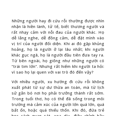
Những người hay đi cứu rỗi thường được nhìn
nhận là hiền lành, tử tế, biết thương người và
rất nhạy cảm với nỗi đau của người khác. Họ
dễ lắng nghe, dễ đồng cảm, dễ đặt mình vào
vị trí của người đối diện. Khi ai đó gặp khủng
hoảng, họ là người ở lại lâu nhất; khi người
khác gục ngã, họ là người đầu tiên đưa tay ra.
Từ bên ngoài, họ giống như những người có
“trái tim lớn”. Nhưng rất hiếm khi người ta hỏi:
vì sao họ lại quen với vai trò đó đến vậy?
Với nhiều người, xu hướng đi cứu rỗi không
xuất phát từ sự dư thừa an toàn, mà từ lịch
sử gắn bó nơi họ phải trưởng thành rất sớm.
Trong tuổi thơ, họ có thể đã sống trong môi
trường mà cảm xúc của người lớn quá lớn, quá
bất ổn, hoặc quá thiếu thốn. Khi đó, đứa trẻ
học cách quan sát, xoa dịu, điều chỉnh bầu