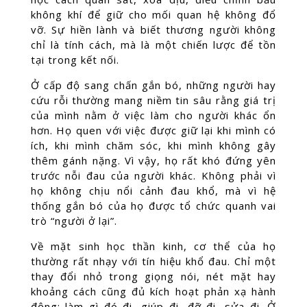
không khí để giữ cho mối quan hệ không đổ
vỡ. Sự hiền lành và biết thương người không
chỉ là tính cách, mà là một chiến lược để tồn
tại trong kết nối.
Ở cấp độ sang chấn gắn bó, những người hay
cứu rỗi thường mang niềm tin sâu rằng giá trị
của mình nằm ở việc làm cho người khác ổn
hơn. Họ quen với việc được giữ lại khi mình có
ích, khi mình chăm sóc, khi mình không gây
thêm gánh nặng. Vì vậy, họ rất khó đứng yên
trước nỗi đau của người khác. Không phải vì
họ không chịu nổi cảnh đau khổ, mà vì hệ
thống gắn bó của họ được tổ chức quanh vai
trò “người ở lại”.
Về mặt sinh học thần kinh, cơ thể của họ
thường rất nhạy với tín hiệu khổ đau. Chỉ một
thay đổi nhỏ trong giọng nói, nét mặt hay
khoảng cách cũng đủ kích hoạt phản xạ hành
động: làm gì đó đi, giúp đi, đỡ đi, sửa đi. Ở