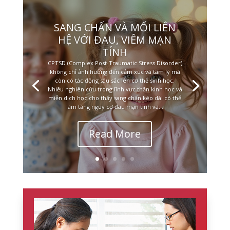
SANG CHẤN VÀ MỐI LIÊN
HỆ VỚI ĐAU, VIÊM MẠN
TÍNH
CPTSD (Complex Post-Traumatic Stress Disorder)
không chỉ ảnh hưởng đến cảm xúc và tâm lý mà
còn có tác động sâu sắc lên cơ thể sinh học.
Nhiều nghiên cứu trong lĩnh vực thần kinh học và
miễn dịch học cho thấy sang chấn kéo dài có thể
làm tăng nguy cơ đau mạn tính và...
Read More