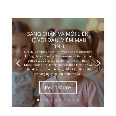
SANG CHẤN VÀ MỐI LIÊN
HỆ VỚI ĐAU, VIÊM MẠN
TÍNH
CPTSD (Complex Post-Traumatic Stress Disorder)
không chỉ ảnh hưởng đến cảm xúc và tâm lý mà
còn có tác động sâu sắc lên cơ thể sinh học.
Nhiều nghiên cứu trong lĩnh vực thần kinh học và
miễn dịch học cho thấy sang chấn kéo dài có thể
làm tăng nguy cơ đau mạn tính và...
Read More