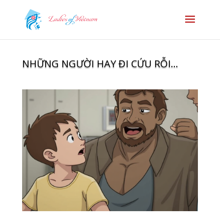
NHỮNG NGƯỜI HAY ĐI CỨU RỖI…