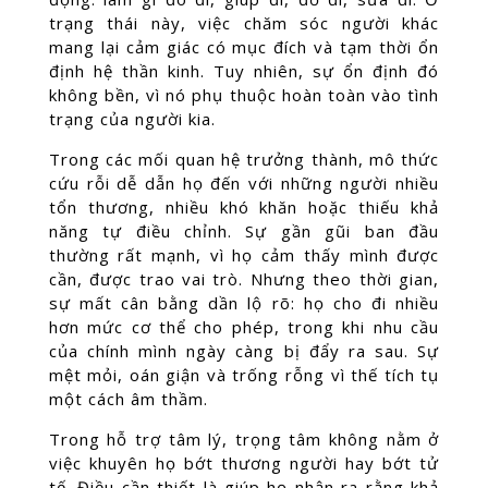
trạng thái này, việc chăm sóc người khác
mang lại cảm giác có mục đích và tạm thời ổn
định hệ thần kinh. Tuy nhiên, sự ổn định đó
không bền, vì nó phụ thuộc hoàn toàn vào tình
trạng của người kia.
Trong các mối quan hệ trưởng thành, mô thức
cứu rỗi dễ dẫn họ đến với những người nhiều
tổn thương, nhiều khó khăn hoặc thiếu khả
năng tự điều chỉnh. Sự gần gũi ban đầu
thường rất mạnh, vì họ cảm thấy mình được
cần, được trao vai trò. Nhưng theo thời gian,
sự mất cân bằng dần lộ rõ: họ cho đi nhiều
hơn mức cơ thể cho phép, trong khi nhu cầu
của chính mình ngày càng bị đẩy ra sau. Sự
mệt mỏi, oán giận và trống rỗng vì thế tích tụ
một cách âm thầm.
Trong hỗ trợ tâm lý, trọng tâm không nằm ở
việc khuyên họ bớt thương người hay bớt tử
tế. Điều cần thiết là giúp họ nhận ra rằng khả