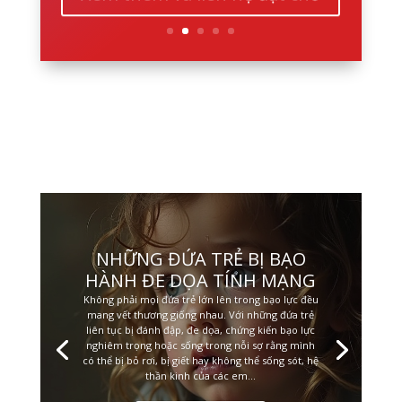
NHỮNG ĐỨA TRẺ BỊ BẠO
HÀNH ĐE DỌA TÍNH MẠNG
Không phải mọi đứa trẻ lớn lên trong bạo lực đều
mang vết thương giống nhau. Với những đứa trẻ
liên tục bị đánh đập, đe dọa, chứng kiến bạo lực
nghiêm trọng hoặc sống trong nỗi sợ rằng mình
có thể bị bỏ rơi, bị giết hay không thể sống sót, hệ
thần kinh của các em...