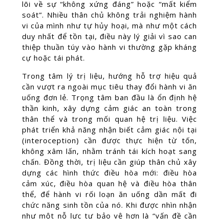
lõi về sự “không xứng đáng” hoặc “mất kiểm
soát”. Nhiều thân chủ không trải nghiệm hành
vi của mình như tự hủy hoại, mà như một cách
duy nhất để tồn tại, điều này lý giải vì sao can
thiệp thuần túy vào hành vi thường gặp kháng
cự hoặc tái phát.
Trong tâm lý trị liệu, hướng hỗ trợ hiệu quả
cần vượt ra ngoài mục tiêu thay đổi hành vi ăn
uống đơn lẻ. Trọng tâm ban đầu là ổn định hệ
thần kinh, xây dựng cảm giác an toàn trong
thân thể và trong mối quan hệ trị liệu. Việc
phát triển khả năng nhận biết cảm giác nội tại
(interoception) cần được thực hiện từ tốn,
không xâm lấn, nhằm tránh tái kích hoạt sang
chấn. Đồng thời, trị liệu cần giúp thân chủ xây
dựng các hình thức điều hòa mới: điều hòa
cảm xúc, điều hòa quan hệ và điều hòa thân
thể, để hành vi rối loạn ăn uống dần mất đi
chức năng sinh tồn của nó. Khi được nhìn nhận
như một nỗ lực tự bảo vệ hơn là “vấn đề cần