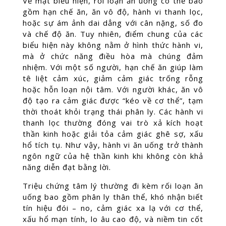
Về mặt biểu hiện, rối loạn ăn uống có thể bao
gồm hạn chế ăn, ăn vô độ, hành vi thanh lọc,
hoặc sự ám ảnh dai dẳng với cân nặng, số đo
và chế độ ăn. Tuy nhiên, điểm chung của các
biểu hiện này không nằm ở hình thức hành vi,
mà ở chức năng điều hòa mà chúng đảm
nhiệm. Với một số người, hạn chế ăn giúp làm
tê liệt cảm xúc, giảm cảm giác trống rỗng
hoặc hỗn loạn nội tâm. Với người khác, ăn vô
độ tạo ra cảm giác được “kéo về cơ thể”, tạm
thời thoát khỏi trạng thái phân ly. Các hành vi
thanh lọc thường đóng vai trò xả kích hoạt
thần kinh hoặc giải tỏa cảm giác ghê sợ, xấu
hổ tích tụ. Như vậy, hành vi ăn uống trở thành
ngôn ngữ của hệ thần kinh khi không còn khả
năng diễn đạt bằng lời.
Triệu chứng tâm lý thường đi kèm rối loạn ăn
uống bao gồm phân ly thân thể, khó nhận biết
tín hiệu đói – no, cảm giác xa lạ với cơ thể,
xấu hổ mạn tính, lo âu cao độ, và niềm tin cốt