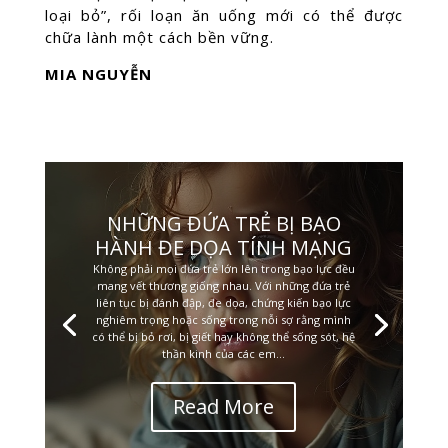
loại bỏ”, rối loạn ăn uống mới có thể được
chữa lành một cách bền vững.
MIA NGUYỄN
NHỮNG ĐỨA TRẺ BỊ BẠO
HÀNH ĐE DỌA TÍNH MẠNG
Không phải mọi đứa trẻ lớn lên trong bạo lực đều
mang vết thương giống nhau. Với những đứa trẻ
liên tục bị đánh đập, đe dọa, chứng kiến bạo lực
nghiêm trọng hoặc sống trong nỗi sợ rằng mình
có thể bị bỏ rơi, bị giết hay không thể sống sót, hệ
thần kinh của các em...
Read More