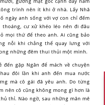
mươi, gương mặt góc cạnh đầy nam
công trình nên ít khi ở nhà. Lấy Nhã
 ngày anh sống với vợ con chỉ đếm
 thoáng, cư xử khéo léo nên đi đâu
bỏ mọi thứ để theo anh. Ai cũng bảo
g nỗi khi chẳng thể quay lưng với
rong những đêm thui thủi một mình.
trẻ đến gặp Ngân để mách về chuyện
hau đôi lần khi anh đến mua nước
dựng mà cô gái đã yêu anh. Do từng
ảm nên cô cũng không mong gì hơn là
thủ thỉ. Nào ngờ, sau những mân mê