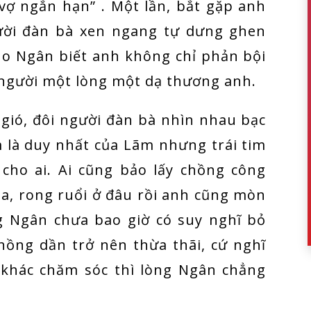
 vợ ngắn hạn” . Một lần, bắt gặp anh
gười đàn bà xen ngang tự dưng ghen
o Ngân biết anh không chỉ phản bội
 người một lòng một dạ thương anh.
gió, đôi người đàn bà nhìn nhau bạc
m là duy nhất của Lãm nhưng trái tim
cho ai. Ai cũng bảo lấy chồng công
ia, rong ruổi ở đâu rồi anh cũng mòn
ng Ngân chưa bao giờ có suy nghĩ bỏ
hồng dần trở nên thừa thãi, cứ nghĩ
i khác chăm sóc thì lòng Ngân chẳng