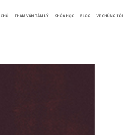
 CHỦ
THAM VẤN TÂM LÝ
KHÓA HỌC
BLOG
VỀ CHÚNG TÔI