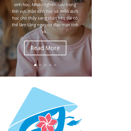
người khó hiểu nhất trong sang
chấn thời thơ ấu là: tại sao một đứa
trẻ bị đánh đập, sỉ nhục hoặc làm
tổn thương lại vẫn yêu thương, bênh
vực và bảo vệ chính cha mẹ của
mình? Nhiều người nhìn từ bên
ngoài có thể nghĩ rằng đứa trẻ...
Read More