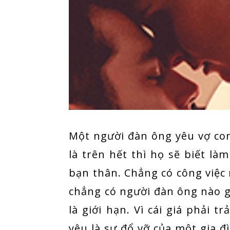
Một người đàn ông yêu vợ con
là trên hết thì họ sẽ biết l
bạn thân. Chẳng có công việc n
chẳng có người đàn ông nào 
là giới hạn. Vì cái giá phải t
yêu là sự đổ vỡ của một gia 