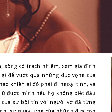
, sống có trách nhiệm, xem gia đình
àm gì để vượt qua những dục vọng của
ào khiến ai đó phải đi ngoại tình, và
giữ được mình nếu họ không biết đâu
rả của sự bội tín với người vợ đã từng
đình, sự quay lưng của những đứa con