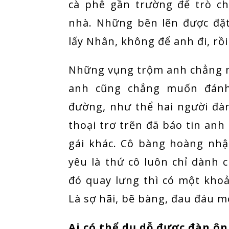
cà phê gần trường để trò c
nhà. Những bẽn lẽn được đặ
lấy Nhân, không để anh đi, r
Những vụng trộm anh chẳng 
anh cũng chẳng muốn đánh
đường, như thể hai người đàn
thoại trơ trẽn đã báo tin anh
gái khác. Cô bàng hoàng nh
yêu là thứ cô luôn chỉ dành 
đó quay lưng thì có một khoả
Là sợ hãi, bẽ bàng, đau đáu m
Ai có thể dụ dỗ được đàn ôn