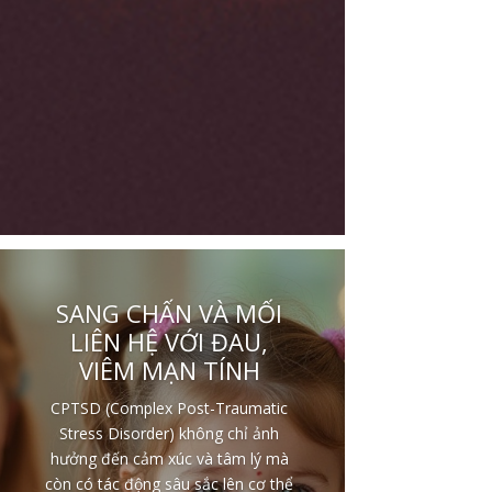
CHA MẸ CÀNG BẠO
HÀNH, ĐỨA TRẺ CÀNG
THƯƠNG VÀ BẢO VỆ
Một trong những điều khiến nhiều