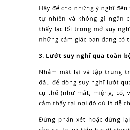
Hãy để cho những ý nghĩ đến v
tự nhiên và không gì ngăn 
thấy lạc lối trong mớ suy ngh
những cảm giác bạn đang có tr
3. Lướt suy nghĩ qua toàn b
Nhắm mắt lại và tập trung tr
đầu để dòng suy nghĩ lướt qua
cụ thể (như mắt, miệng, cổ, v
cảm thấy tại nơi đó dù là dễ c
Đừng phán xét hoặc dừng lại
cần ghi lại và tiếp tục di chuy