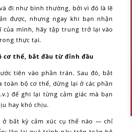
à đi như bình thường, bởi vì đó là lẽ
cản được, nhưng ngay khi bạn nhận
ĩ của mình, hãy tập trung trở lại vào
ong thực tại.
ộ cơ thể, bắt đầu từ đỉnh đầu
ước tiên vào phần trán. Sau đó, bắt
 toàn bộ cơ thể, dừng lại ở các phần
.v.) để ghi lại từng cảm giác mà bạn
hịu hay khó chịu.
 ở bất kỳ cảm xúc cụ thể nào — chỉ
ển; lặp lại quá trình này trên toàn bộ