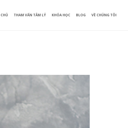
 CHỦ
THAM VẤN TÂM LÝ
KHÓA HỌC
BLOG
VỀ CHÚNG TÔI