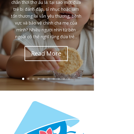
chấn thời thơ ấu là: tại sao một đứa
trẻ bị đánh đập, sỉ nhục hoặc làm
tổn thương lại vẫn yêu thương, bênh
vực và bảo vệ chính cha mẹ của
mình? Nhiều người nhìn từ bên
ngoài có thể nghĩ rằng đứa trẻ...
Read More