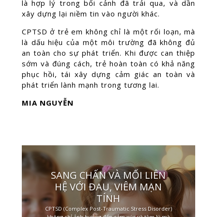
là hợp lý trong bối cảnh đã trải qua, và dần
xây dựng lại niềm tin vào người khác.
CPTSD ở trẻ em không chỉ là một rối loạn, mà
là dấu hiệu của một môi trường đã không đủ
an toàn cho sự phát triển. Khi được can thiệp
sớm và đúng cách, trẻ hoàn toàn có khả năng
phục hồi, tái xây dựng cảm giác an toàn và
phát triển lành mạnh trong tương lai.
MIA NGUYỄN
SANG CHẤN VÀ MỐI LIÊN
HỆ VỚI ĐAU, VIÊM MẠN
TÍNH
CPTSD (Complex Post-Traumatic Stress Disorder)
không chỉ ảnh hưởng đến cảm xúc và tâm lý mà