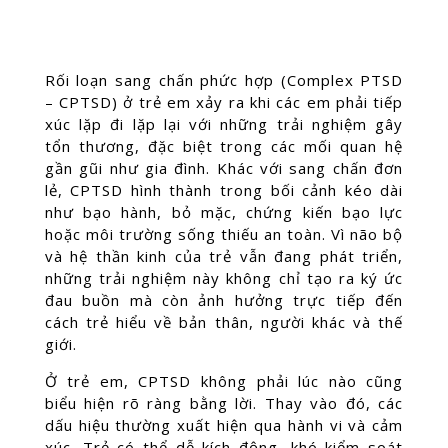
Rối loạn sang chấn phức hợp (Complex PTSD
– CPTSD) ở trẻ em xảy ra khi các em phải tiếp
xúc lặp đi lặp lại với những trải nghiệm gây
tổn thương, đặc biệt trong các mối quan hệ
gần gũi như gia đình. Khác với sang chấn đơn
lẻ, CPTSD hình thành trong bối cảnh kéo dài
như bạo hành, bỏ mặc, chứng kiến bạo lực
hoặc môi trường sống thiếu an toàn. Vì não bộ
và hệ thần kinh của trẻ vẫn đang phát triển,
những trải nghiệm này không chỉ tạo ra ký ức
đau buồn mà còn ảnh hưởng trực tiếp đến
cách trẻ hiểu về bản thân, người khác và thế
giới.
Ở trẻ em, CPTSD không phải lúc nào cũng
biểu hiện rõ ràng bằng lời. Thay vào đó, các
dấu hiệu thường xuất hiện qua hành vi và cảm
xúc. Trẻ có thể dễ kích động, khó kiểm soát