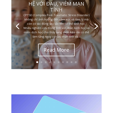
HỆ VỚI ĐAU, VIÊM MẠN
TÍNH
CPTSD (Complex Post-Traumatic Stress Disorder)
không chỉ ảnh hưởng đến cảm xúc và tâm lý mà
còn có tác động sâu sắc lên cơ thể sinh học.
Nhiều nghiên cứu trong lĩnh vực thần kinh học và
miễn dịch học cho thấy sang chấn kéo dài có thể
làm tăng nguy cơ đau mạn tính và...
Read More