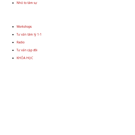
Nhỏ to tâm sự
Workshops
Tư vấn tâm lý 1-1
Radio
Tư vấn cặp đôi
KHÓA HỌC
Email
+848 9934 4478