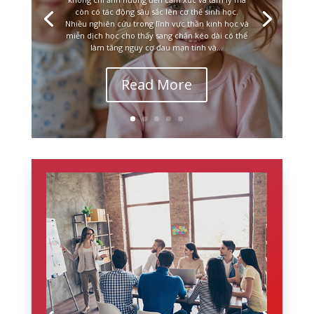
còn có tác động sâu sắc lên cơ thể sinh học.
Nhiều nghiên cứu trong lĩnh vực thần kinh học và
miễn dịch học cho thấy sang chấn kéo dài có thể
làm tăng nguy cơ đau mạn tính và...
Read More