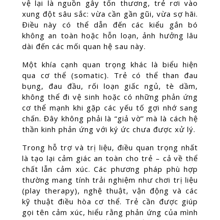
vệ lại là nguồn gây tổn thương, trẻ rơi vào
xung đột sâu sắc: vừa cần gần gũi, vừa sợ hãi.
Điều này có thể dẫn đến các kiểu gắn bó
không an toàn hoặc hỗn loạn, ảnh hưởng lâu
dài đến các mối quan hệ sau này.
Một khía cạnh quan trọng khác là biểu hiện
qua cơ thể (somatic). Trẻ có thể than đau
bụng, đau đầu, rối loạn giấc ngủ, tè dầm,
không thể đi vệ sinh hoặc có những phản ứng
cơ thể mạnh khi gặp các yếu tố gợi nhớ sang
chấn. Đây không phải là “giả vờ” mà là cách hệ
thần kinh phản ứng với ký ức chưa được xử lý.
Trong hỗ trợ và trị liệu, điều quan trọng nhất
là tạo lại cảm giác an toàn cho trẻ – cả về thể
chất lẫn cảm xúc. Các phương pháp phù hợp
thường mang tính trải nghiệm như chơi trị liệu
(play therapy), nghệ thuật, vận động và các
kỹ thuật điều hòa cơ thể. Trẻ cần được giúp
gọi tên cảm xúc, hiểu rằng phản ứng của mình