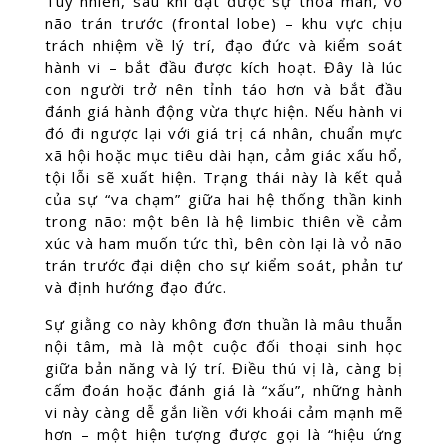
Tuy nhiên, sau khi đạt được sự thỏa mãn, vỏ
não trán trước (frontal lobe) – khu vực chịu
trách nhiệm về lý trí, đạo đức và kiểm soát
hành vi – bắt đầu được kích hoạt. Đây là lúc
con người trở nên tỉnh táo hơn và bắt đầu
đánh giá hành động vừa thực hiện. Nếu hành vi
đó đi ngược lại với giá trị cá nhân, chuẩn mực
xã hội hoặc mục tiêu dài hạn, cảm giác xấu hổ,
tội lỗi sẽ xuất hiện. Trạng thái này là kết quả
của sự “va chạm” giữa hai hệ thống thần kinh
trong não: một bên là hệ limbic thiên về cảm
xúc và ham muốn tức thì, bên còn lại là vỏ não
trán trước đại diện cho sự kiểm soát, phản tư
và định hướng đạo đức.
Sự giằng co này không đơn thuần là mâu thuẫn
nội tâm, mà là một cuộc đối thoại sinh học
giữa bản năng và lý trí. Điều thú vị là, càng bị
cấm đoán hoặc đánh giá là “xấu”, những hành
vi này càng dễ gắn liền với khoái cảm mạnh mẽ
hơn – một hiện tượng được gọi là “hiệu ứng