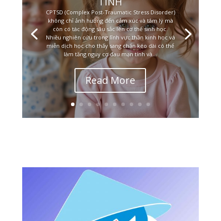
TÍNH
CPTSD (Complex Post-Traumatic Stress Disorder)
không chỉ ảnh hưởng đến cảm xúc và tâm lý mà
còn có tác động sâu sắc lên cơ thể sinh học.
Nhiều nghiên cứu trong lĩnh vực thần kinh học và
miễn dịch học cho thấy sang chấn kéo dài có thể
làm tăng nguy cơ đau mạn tính và...
Read More