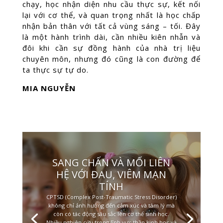
chạy, học nhận diện nhu cầu thực sự, kết nối
lại với cơ thể, và quan trọng nhất là học chấp
nhận bản thân với tất cả vùng sáng – tối. Đây
là một hành trình dài, cần nhiều kiên nhẫn và
đôi khi cần sự đồng hành của nhà trị liệu
chuyên môn, nhưng đó cũng là con đường để
ta thực sự tự do.
MIA NGUYỄN
SANG CHẤN VÀ MỐI LIÊN
HỆ VỚI ĐAU, VIÊM MẠN
TÍNH
CPTSD (Complex Post-Traumatic Stress Disorder)
không chỉ ảnh hưởng đến cảm xúc và tâm lý mà
còn có tác động sâu sắc lên cơ thể sinh học.
Nhiều nghiên cứu trong lĩnh vực thần kinh học và