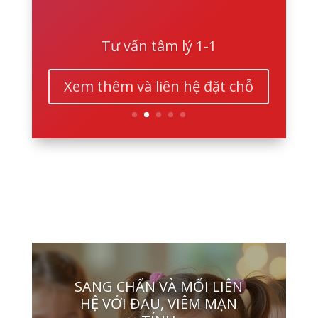
Tư vấn tâm lý 1-1
Xem thêm và liên hệ đặt chỗ
SANG CHẤN VÀ MỐI LIÊN
HỆ VỚI ĐAU, VIÊM MẠN