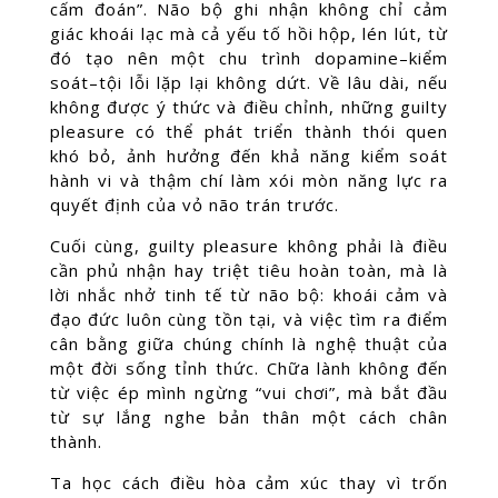
cấm đoán”. Não bộ ghi nhận không chỉ cảm
giác khoái lạc mà cả yếu tố hồi hộp, lén lút, từ
đó tạo nên một chu trình dopamine–kiểm
soát–tội lỗi lặp lại không dứt. Về lâu dài, nếu
không được ý thức và điều chỉnh, những guilty
pleasure có thể phát triển thành thói quen
khó bỏ, ảnh hưởng đến khả năng kiểm soát
hành vi và thậm chí làm xói mòn năng lực ra
quyết định của vỏ não trán trước.
Cuối cùng, guilty pleasure không phải là điều
cần phủ nhận hay triệt tiêu hoàn toàn, mà là
lời nhắc nhở tinh tế từ não bộ: khoái cảm và
đạo đức luôn cùng tồn tại, và việc tìm ra điểm
cân bằng giữa chúng chính là nghệ thuật của
một đời sống tỉnh thức. Chữa lành không đến
từ việc ép mình ngừng “vui chơi”, mà bắt đầu
từ sự lắng nghe bản thân một cách chân
thành.
Ta học cách điều hòa cảm xúc thay vì trốn