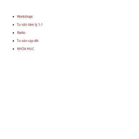
Workshops
Tư vấn tâm lý 1-1
Radio
Tư vấn cặp đôi
KHÓA HỌC
Email
+848 9934 4478