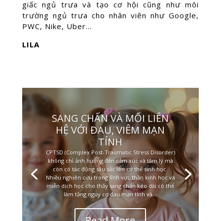
giấc ngủ trưa và tạo cơ hội cũng như môi
trường ngủ trưa cho nhân viên như Google,
PWC, Nike, Uber…
LILA
SANG CHẤN VÀ MỐI LIÊN
HỆ VỚI ĐAU, VIÊM MẠN
TÍNH
CPTSD (Complex Post-Traumatic Stress Disorder)
không chỉ ảnh hưởng đến cảm xúc và tâm lý mà
còn có tác động sâu sắc lên cơ thể sinh học.
Nhiều nghiên cứu trong lĩnh vực thần kinh học và
miễn dịch học cho thấy sang chấn kéo dài có thể
làm tăng nguy cơ đau mạn tính và...
Read More