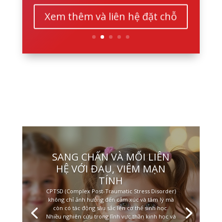
Xem thêm và liên hệ đặt chỗ
SANG CHẤN VÀ MỐI LIÊN
HỆ VỚI ĐAU, VIÊM MẠN
TÍNH
CPTSD (Complex Post-Traumatic Stress Disorder)
không chỉ ảnh hưởng đến cảm xúc và tâm lý mà
còn có tác động sâu sắc lên cơ thể sinh học.
Nhiều nghiên cứu trong lĩnh vực thần kinh học và