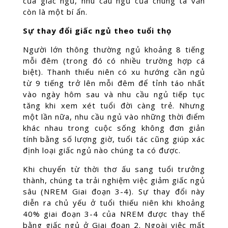
của giấc ngủ, nhu cầu ngủ của chúng ta vẫn
còn là một bí ẩn.
Sự thay đổi giấc ngủ theo tuổi thọ
Người lớn thông thường ngủ khoảng 8 tiếng
mỗi đêm (trong đó có nhiều trường hợp cá
biệt). Thanh thiếu niên có xu hướng cần ngủ
từ 9 tiếng trở lên mỗi đêm để tỉnh táo nhất
vào ngày hôm sau và nhu cầu ngủ tiếp tục
tăng khi xem xét tuổi đời càng trẻ. Nhưng
một lần nữa, nhu cầu ngủ vào những thời điểm
khác nhau trong cuộc sống không đơn giản
tính bằng số lượng giờ, tuổi tác cũng giúp xác
định loại giấc ngủ nào chúng ta có được.
Khi chuyển từ thời thơ ấu sang tuổi trưởng
thành, chúng ta trải nghiệm việc giảm giấc ngủ
sâu (NREM Giai đoạn 3-4). Sự thay đổi này
diễn ra chủ yếu ở tuổi thiếu niên khi khoảng
40% giai đoạn 3-4 của NREM được thay thế
bằng giấc ngủ ở Giai đoạn 2. Ngoài việc mất