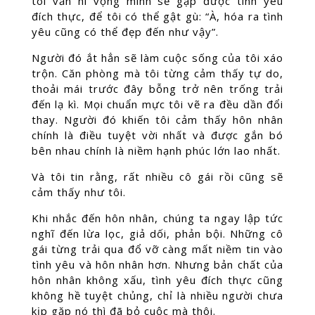
tôi vẫn hi vọng mình sẽ gặp được tình yêu
đích thực, để tôi có thể gật gù: “À, hóa ra tình
yêu cũng có thể đẹp đến như vậy”.
Người đó ắt hẳn sẽ làm cuộc sống của tôi xáo
trộn. Căn phòng mà tôi từng cảm thấy tự do,
thoải mái trước đây bỗng trở nên trống trải
đến lạ kì. Mọi chuẩn mực tôi vẽ ra đều dần đổi
thay. Người đó khiến tôi cảm thấy hôn nhân
chính là điều tuyệt vời nhất và được gắn bó
bên nhau chính là niềm hạnh phúc lớn lao nhất.
Và tôi tin rằng, rất nhiều cô gái rồi cũng sẽ
cảm thấy như tôi.
Khi nhắc đến hôn nhân, chúng ta ngay lập tức
nghĩ đến lừa lọc, giả dối, phản bội. Những cô
gái từng trải qua đổ vỡ càng mất niềm tin vào
tình yêu và hôn nhân hơn. Nhưng bản chất của
hôn nhân không xấu, tình yêu đích thực cũng
không hề tuyệt chủng, chỉ là nhiều người chưa
kịp gặp nó thì đã bỏ cuộc mà thôi.