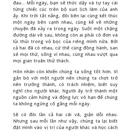
đau… Mỗi ngày, bạn sẽ thức dậy và tự tay cài
từng chiếc cúc trên bộ suit lịch lãm của anh
ấy. Khi trời tắt nắng, đôi bên lại cùng kết thúc
một ngày bên cạnh nhau, cùng kể về những
chuyện đã xảy ra trong ngày. Suốt một chặng
đường dài về sau, không còn ai phải cô đơn và
lủi thủi trong vỏ bọc của riêng mình nữa. Bởi
cả hai đã có nhau, cứ thế cùng đồng hành, san
sẻ mọi thứ, sống vì nhau, cùng nhau vượt qua
mọi gian truân thử thách.
Hôn nhân còn khiến chúng ta sống tốt hơn. Vì
gắn bó với một người nên chúng ta chợt trở
nên trưởng thành, có trách nhiệm, biết suy
nghĩ cho người khác. Người ấy trở thành một
nguồn cảm hứng và động lực vô hạn để chúng
ta không ngừng cố gắng mỗi ngày.
Sẽ có đôi lần cả hai cãi vã, giận dỗi nhau.
Nhưng sau mỗi lần như vậy, chúng ta lại biết
đặt mình vào vị trí của người khác và học cách