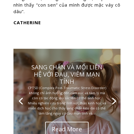
nhìn thấy “con sen” của mình được mặc váy cô
dâu”.
CATHERINE
SANG CHẤN VÀ MỐI LIÊN
HỆ VỚI ĐAU, VIÊM MẠN
TÍNH
CPTSD (Complex Post-Traumatic Stress Disorder)
không chỉ ảnh hưởng đến cảm xúc và tâm lý mà
còn có tác động sâu sắc lên cơ thể sinh học.
Nhiều nghiên cứu trong lĩnh vực thần kinh học và
miễn dịch học cho thấy sang chấn kéo dài có thể
làm tăng nguy cơ đau mạn tính và...
Read More