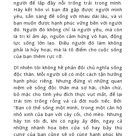
người để lấp đầy nỗi trống trải trong mình.
Hãy kết hôn vì bạn đã gặp được người mình
yêu, sẵn sàng để sống với nhau dài lâu, và vì
bạn muốn được hạnh phúc vững bền với người
đó. Người đó không chỉ là người yêu, mà còn
là tri kỉ ấm áp, nguồn cảm hứng vô hạn, động
lực sống lớn lao. Điều người đó làm không
phải là hủy hoại, mà là tô điểm cho cuộc sống
của bạn thêm rực rỡ.
Dĩ nhiên tôi không hề phản đối chủ nghĩa sống
độc thân. Mỗi người sẽ có một cách tận hưởng
hạnh phúc riêng. Nhưng đừng vì những quan
niệm về sống độc thân mà sợ hãi, chần chừ,
bỏ mặc cho tình yêu đích thực vụt mất, để lại
trái tim trống rỗng và cả đời nuối tiếc. Bởi:
“Bạn có thể sống một mình, trong một căn hộ
nhỏ xinh của bạn với cây cối, chó mèo. Nhưng
hãy tin tôi đi, khi có ngày ấy đến, ngay cả
những nhành hoa bên cửa sổ hay bầy thú
cưng của bạn cũng sẽ vô cùng hạnh phúc khi