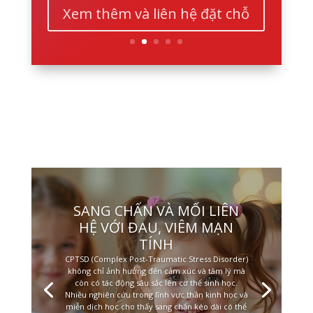
Xem thêm và liên hệ đặt chỗ
SANG CHẤN VÀ MỐI LIÊN
HỆ VỚI ĐAU, VIÊM MẠN
TÍNH
CPTSD (Complex Post-Traumatic Stress Disorder)
không chỉ ảnh hưởng đến cảm xúc và tâm lý mà
còn có tác động sâu sắc lên cơ thể sinh học.
Nhiều nghiên cứu trong lĩnh vực thần kinh học và
miễn dịch học cho thấy sang chấn kéo dài có thể