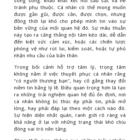
song song: khao khát kết nối sâu sắc và né
tránh phụ thuộc. Cá nhân có thể mong muốn
được gần gũi, được cần, được chọn, nhưng
đồng thời lại khó cho phép mình tin vào sự
bền vững của mối quan hệ đó. Sự mâu thuẫn
này tạo ra căng thẳng nội tâm kéo dài, dễ dẫn
đến kiệt sức cảm xúc, hoặc các chiến lược
phòng vệ như rút lui, kiểm soát, hoặc tự phủ
nhận nhu cầu của bản thân.
Trong bối cảnh hỗ trợ tâm lý, trọng tâm
không nằm ở việc thuyết phục cá nhân rằng
“có người thương bạn”, hay cố gắng thay đổi
niềm tin bằng lý lẽ. Điều quan trọng hơn là tạo
ra những trải nghiệm quan hệ đủ ổn định, nơi
cá nhân không bị thúc ép phải tin, phải mở
lòng, hay phải đáp lại theo một cách nào đó.
Sự hiện diện nhất quán, ranh giới rõ ràng và
khả năng ở lại với những trạng thái khó chịu
đóng vai trò nền tảng.