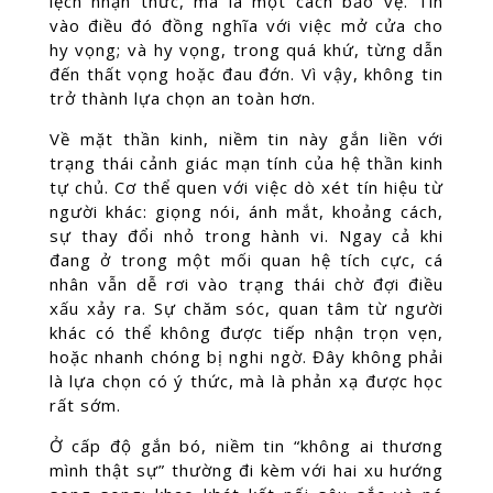
lệch nhận thức, mà là một cách bảo vệ. Tin
vào điều đó đồng nghĩa với việc mở cửa cho
hy vọng; và hy vọng, trong quá khứ, từng dẫn
đến thất vọng hoặc đau đớn. Vì vậy, không tin
trở thành lựa chọn an toàn hơn.
Về mặt thần kinh, niềm tin này gắn liền với
trạng thái cảnh giác mạn tính của hệ thần kinh
tự chủ. Cơ thể quen với việc dò xét tín hiệu từ
người khác: giọng nói, ánh mắt, khoảng cách,
sự thay đổi nhỏ trong hành vi. Ngay cả khi
đang ở trong một mối quan hệ tích cực, cá
nhân vẫn dễ rơi vào trạng thái chờ đợi điều
xấu xảy ra. Sự chăm sóc, quan tâm từ người
khác có thể không được tiếp nhận trọn vẹn,
hoặc nhanh chóng bị nghi ngờ. Đây không phải
là lựa chọn có ý thức, mà là phản xạ được học
rất sớm.
Ở cấp độ gắn bó, niềm tin “không ai thương
mình thật sự” thường đi kèm với hai xu hướng