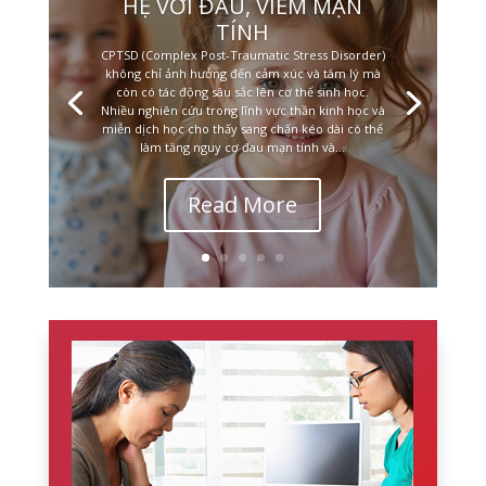
HỆ VỚI ĐAU, VIÊM MẠN
TÍNH
CPTSD (Complex Post-Traumatic Stress Disorder)
không chỉ ảnh hưởng đến cảm xúc và tâm lý mà
còn có tác động sâu sắc lên cơ thể sinh học.
Nhiều nghiên cứu trong lĩnh vực thần kinh học và
miễn dịch học cho thấy sang chấn kéo dài có thể
làm tăng nguy cơ đau mạn tính và...
Read More