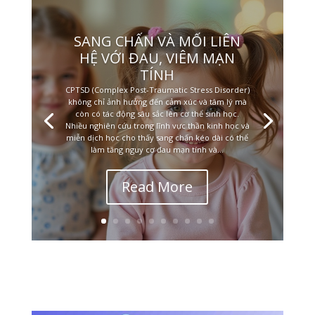
SANG CHẤN VÀ MỐI LIÊN
HỆ VỚI ĐAU, VIÊM MẠN
TÍNH
CPTSD (Complex Post-Traumatic Stress Disorder)
không chỉ ảnh hưởng đến cảm xúc và tâm lý mà
còn có tác động sâu sắc lên cơ thể sinh học.
Nhiều nghiên cứu trong lĩnh vực thần kinh học và
miễn dịch học cho thấy sang chấn kéo dài có thể
làm tăng nguy cơ đau mạn tính và...
Read More