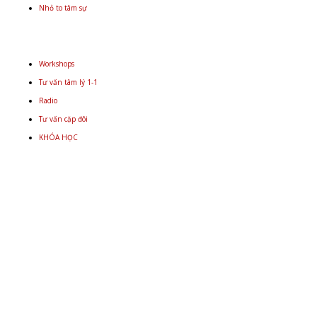
Nhỏ to tâm sự
Workshops
Tư vấn tâm lý 1-1
Radio
Tư vấn cặp đôi
KHÓA HỌC
Email
+848 9934 4478