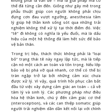
không phải là vấn đề – mà là giải pháp mà cơ
thể đã từng cần đến. Giống như gây mê trong
phẫu thuật giúp con người không phải chịu
đựng cơn đau vượt ngưỡng, anesthesia tâm
lý giúp hệ thần kinh sống sót qua những trải
nghiệm không thể xử lý tại thời điểm đó. Việc
“tê” đi không có nghĩa là yếu đuối, mà là dấu
hiệu của một hệ thống đã làm hết sức để bảo
vệ bản thân.
Trong trị liệu, thách thức không phải là “loại
bỏ” trạng thái tê này ngay lập tức, mà là tiếp
cận nó một cách an toàn và tôn trọng. Nếu lớp
bảo vệ bị phá vỡ quá nhanh, cơ thể có thể bị
tràn ngập trở lại bởi những cảm xúc chưa
được xử lý. Vì vậy, quá trình hồi phục cần bắt
đầu từ việc xây dựng cảm giác an toàn – cả về
tâm lý và sinh lý. Các phương pháp như điều
hòa hệ thần kinh, chú ý đến cảm giác cơ thể
(interoception), và các can thiệp somatic giúp
người trải nghiệm dần dần kết nối lại với chính