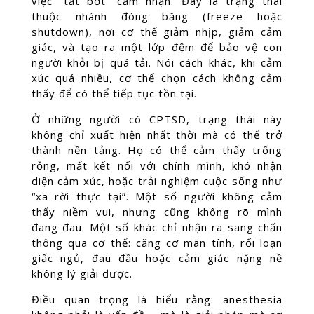
việc “tắt bớt” cảm nhận. Đây là trạng thái
thuộc nhánh đóng băng (freeze hoặc
shutdown), nơi cơ thể giảm nhịp, giảm cảm
giác, và tạo ra một lớp đệm để bảo vệ con
người khỏi bị quá tải. Nói cách khác, khi cảm
xúc quá nhiều, cơ thể chọn cách không cảm
thấy để có thể tiếp tục tồn tại.
Ở những người có CPTSD, trạng thái này
không chỉ xuất hiện nhất thời mà có thể trở
thành nền tảng. Họ có thể cảm thấy trống
rỗng, mất kết nối với chính mình, khó nhận
diện cảm xúc, hoặc trải nghiệm cuộc sống như
“xa rời thực tại”. Một số người không cảm
thấy niềm vui, nhưng cũng không rõ mình
đang đau. Một số khác chỉ nhận ra sang chấn
thông qua cơ thể: căng cơ mãn tính, rối loạn
giấc ngủ, đau đầu hoặc cảm giác nặng nề
không lý giải được.
Điều quan trọng là hiểu rằng: anesthesia