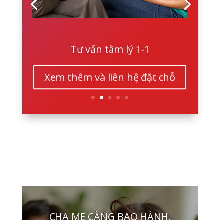
Tư vấn tâm lý 1-1
Xem thêm và liên hệ đặt chỗ
CHA MẸ CÀNG BẠO HÀNH,