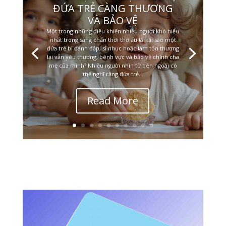
ĐỨA TRẺ CÀNG THƯƠNG
VÀ BẢO VỆ
Một trong những điều khiến nhiều người khó hiểu
nhất trong sang chấn thời thơ ấu là: tại sao một
đứa trẻ bị đánh đập, sỉ nhục hoặc làm tổn thương
lại vẫn yêu thương, bênh vực và bảo vệ chính cha
mẹ của mình? Nhiều người nhìn từ bên ngoài có
thể nghĩ rằng đứa trẻ...
Read More