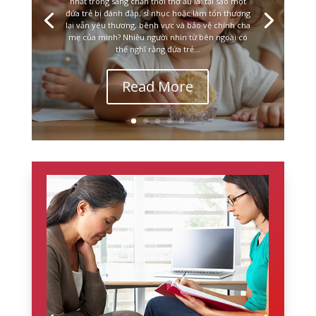
nhất trong sang chấn thời thơ ấu là: tại sao một
đứa trẻ bị đánh đập, sỉ nhục hoặc làm tổn thương
lại vẫn yêu thương, bênh vực và bảo vệ chính cha
mẹ của mình? Nhiều người nhìn từ bên ngoài có
thể nghĩ rằng đứa trẻ...
Read More