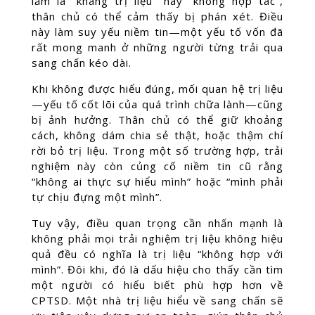
lầm là “kháng trị liệu” hay “không hợp tác”,
thân chủ có thể cảm thấy bị phán xét. Điều
này làm suy yếu niềm tin—một yếu tố vốn đã
rất mong manh ở những người từng trải qua
sang chấn kéo dài.
Khi không được hiểu đúng, mối quan hệ trị liệu
—yếu tố cốt lõi của quá trình chữa lành—cũng
bị ảnh hưởng. Thân chủ có thể giữ khoảng
cách, không dám chia sẻ thật, hoặc thậm chí
rời bỏ trị liệu. Trong một số trường hợp, trải
nghiệm này còn củng cố niềm tin cũ rằng
“không ai thực sự hiểu mình” hoặc “mình phải
tự chịu đựng một mình”.
Tuy vậy, điều quan trọng cần nhấn mạnh là
không phải mọi trải nghiệm trị liệu không hiệu
quả đều có nghĩa là trị liệu “không hợp với
mình”. Đôi khi, đó là dấu hiệu cho thấy cần tìm
một người có hiểu biết phù hợp hơn về
CPTSD. Một nhà trị liệu hiểu về sang chấn sẽ