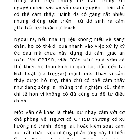
trung vào triệu chứng bề mặt, trong khi
nguyên nhân sâu xa vẫn còn nguyên. Thân chủ
có thể cảm thấy: “Mình đã cố gắng rất nhiều
nhưng không tiến triển”, từ đó sinh ra cảm
giác bất lực hoặc tự trách.
Ngoài ra, nếu nhà trị liệu không hiểu về sang
chấn, họ có thể đi quá nhanh vào việc xử lý ký
ức đau mà chưa xây dựng đủ cảm giác an
toàn. Với CPTSD, việc “đào sâu” quá sớm có
thể khiến hệ thần kinh bị quá tải, dẫn đến tái
kích hoạt (re-trigger) mạnh mẽ. Thay vì cảm
thấy được hỗ trợ, thân chủ có thể cảm thấy
như đang sống lại những trải nghiệm cũ, thậm
chí tệ hơn vì không có đủ công cụ để tự điều
chỉnh.
Một vấn đề khác là thiếu sự nhạy cảm với cơ
chế phòng vệ. Người có CPTSD thường có xu
hướng né tránh, đóng lại, hoặc kiểm soát cảm
xúc rất chặt. Nếu những phản ứng này bị hiểu