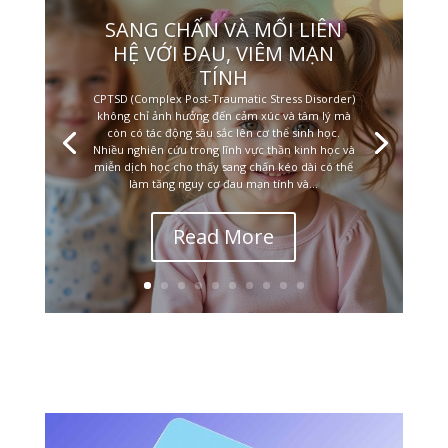
SANG CHẤN VÀ MỐI LIÊN
HỆ VỚI ĐAU, VIÊM MẠN
TÍNH
CPTSD (Complex Post-Traumatic Stress Disorder)
không chỉ ảnh hưởng đến cảm xúc và tâm lý mà
còn có tác động sâu sắc lên cơ thể sinh học.
Nhiều nghiên cứu trong lĩnh vực thần kinh học và
miễn dịch học cho thấy sang chấn kéo dài có thể
làm tăng nguy cơ đau mạn tính và...
Read More