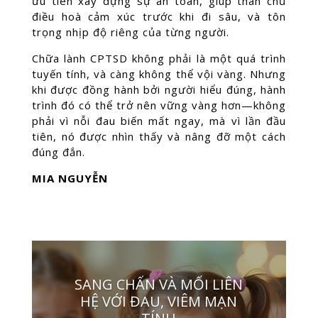
ưu tiên xây dựng sự an toàn, giúp thân chủ
điều hoà cảm xúc trước khi đi sâu, và tôn
trọng nhịp độ riêng của từng người.
Chữa lành CPTSD không phải là một quá trình
tuyến tính, và càng không thể vội vàng. Nhưng
khi được đồng hành bởi người hiểu đúng, hành
trình đó có thể trở nên vững vàng hơn—không
phải vì nỗi đau biến mất ngay, mà vì lần đầu
tiên, nó được nhìn thấy và nâng đỡ một cách
đúng đắn.
MIA NGUYỄN
SANG CHẤN VÀ MỐI LIÊN
HỆ VỚI ĐAU, VIÊM MẠN