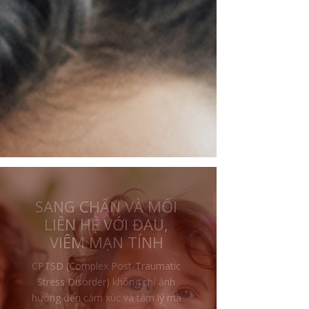
CHA MẸ CÀNG BẠO
HÀNH, ĐỨA TRẺ CÀNG
THƯƠNG VÀ BẢO VỆ
Một trong những điều khiến nhiều
người khó hiểu nhất trong sang
chấn thời thơ ấu là: tại sao một đứa