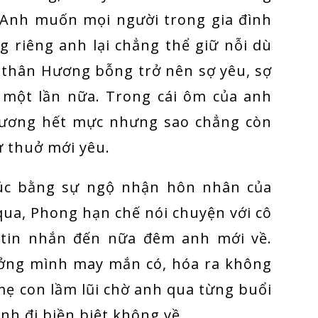
Anh muốn mọi người trong gia đình
g riêng anh lại chẳng thể giữ nỗi dù
n thân Hương bỗng trở nên sợ yêu, sợ
 một lần nữa. Trong cái ôm của anh
thương hết mực nhưng sao chẳng còn
ư thuở mới yêu.
úc bằng sự ngộ nhận hôn nhân của
ua, Phong hạn chế nói chuyện với cô
 tin nhắn đến nữa đêm anh mới về.
ng mình may mắn có, hóa ra không
mẹ con lầm lũi chờ anh qua từng buổi
anh đi biền biệt không về…