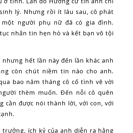
ụ ở tỉnh. Lần đó Hương cứ tin anh chỉ
sinh lý. Nhưng rồi ít lâu sau, cô phát
i một người phụ nữ đã có gia đình.
tục nhắn tin hẹn hò và kết bạn vô tội
n nhưng hết lần này đến lần khác anh
ẳng còn chút niềm tin nào cho anh.
ua bao năm tháng cô cố tình vẽ vời
người thèm muốn. Đến nỗi cô quên
cần được nói thành lời, với con, với
cạnh.
a trưởng, ích kỷ của anh diễn ra hằng