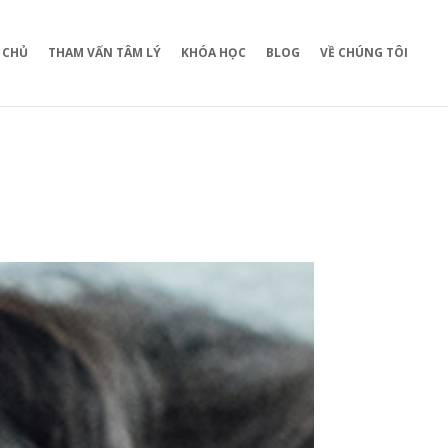
 CHỦ
THAM VẤN TÂM LÝ
KHÓA HỌC
BLOG
VỀ CHÚNG TÔI