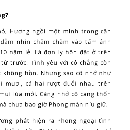
ng?
hỏ, Hương ngồi một mình trong căn
t đẫm nhìn chằm chằm vào tấm ảnh
10 năm lẻ. Lá đơn ly hôn đặt ở trên
từ trước. Tình yêu với cô chẳng còn
xác không hồn. Nhưng sao cô nhớ như
i mươi, cả hai rượt đuổi nhau trên
mùi lúa mới. Càng nhớ cô càng thổn
 mà chưa bao giờ Phong màn níu giữ.
ương phát hiện ra Phong ngoại tình