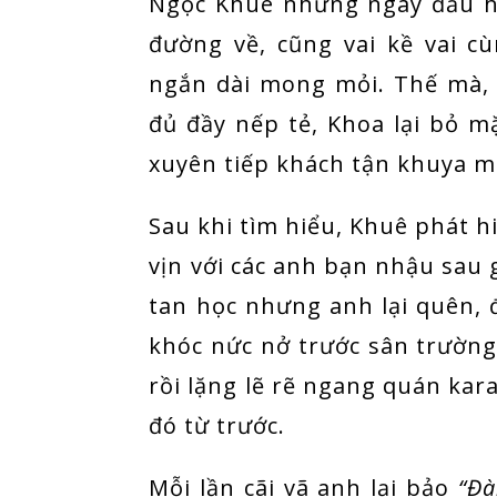
Ngọc Khuê những ngày đầu h
đường về, cũng vai kề vai 
ngắn dài mong mỏi. Thế mà, 
đủ đầy nếp tẻ, Khoa lại bỏ mặ
xuyên tiếp khách tận khuya mớ
Sau khi tìm hiểu, Khuê phát h
vịn với các anh bạn nhậu sau 
tan học nhưng anh lại quên, 
khóc nức nở trước sân trường 
rồi lặng lẽ rẽ ngang quán kara
đó từ trước.
Mỗi lần cãi vã anh lại bảo
“Đà