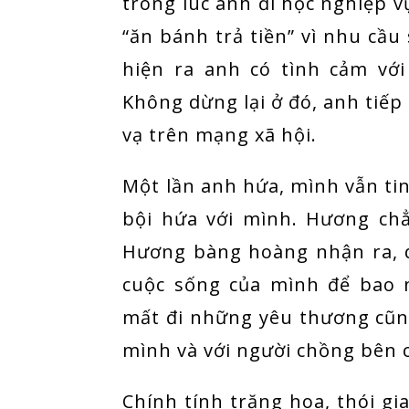
trong lúc anh đi học nghiệp v
“ăn bánh trả tiền” vì nhu cầu 
hiện ra anh có tình cảm vớ
Không dừng lại ở đó, anh tiếp 
vạ trên mạng xã hội.
Một lần anh hứa, mình vẫn ti
bội hứa với mình. Hương ch
Hương bàng hoàng nhận ra, q
cuộc sống của mình để bao 
mất đi những yêu thương cũng 
mình và với người chồng bên 
Chính tính trăng hoa, thói gi