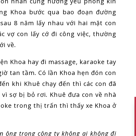
ôn nhân cũng hương yêu phong kín
cùng Khoa bước qua bao đoạn đường
sau 8 năm lấy nhau với hai mặt con
c vợ con lấy cớ đi công việc, thường
i về.
iện Khoa hay đi massage, karaoke tay
giờ tan tầm. Có lần Khoa hẹn đón con
đến khi Khuê chạy đến thì các con đã
vì sợ bị bỏ rơi. Khuê đưa con về nhà
oke trong thị trấn thì thấy xe Khoa ở
n ông trong công ty không ai không đi