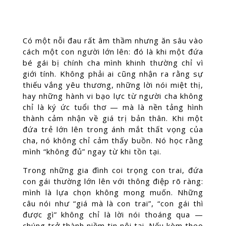
Có một nỗi đau rất âm thầm nhưng ăn sâu vào
cách một con người lớn lên: đó là khi một đứa
bé gái bị chính cha mình khinh thường chỉ vì
giới tính. Không phải ai cũng nhận ra rằng sự
thiếu vắng yêu thương, những lời nói miệt thị,
hay những hành vi bạo lực từ người cha không
chỉ là ký ức tuổi thơ — mà là nền tảng hình
thành cảm nhận về giá trị bản thân. Khi một
đứa trẻ lớn lên trong ánh mắt thất vọng của
cha, nó không chỉ cảm thấy buồn. Nó học rằng
mình “không đủ” ngay từ khi tồn tại.
Trong những gia đình coi trọng con trai, đứa
con gái thường lớn lên với thông điệp rõ ràng:
mình là lựa chọn không mong muốn. Những
câu nói như “giá mà là con trai”, “con gái thì
được gì” không chỉ là lời nói thoáng qua —
chúng trở thành niềm tin nội tại. Nếu kèm theo