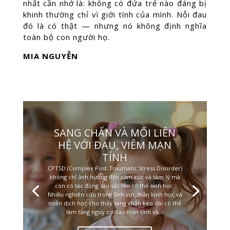
nhất cần nhớ là: không có đứa trẻ nào đáng bị
khinh thường chỉ vì giới tính của mình. Nỗi đau
đó là có thật — nhưng nó không định nghĩa
toàn bộ con người họ.
MIA NGUYỄN
SANG CHẤN VÀ MỐI LIÊN
HỆ VỚI ĐAU, VIÊM MẠN
TÍNH
CPTSD (Complex Post-Traumatic Stress Disorder)
không chỉ ảnh hưởng đến cảm xúc và tâm lý mà
còn có tác động sâu sắc lên cơ thể sinh học.
Nhiều nghiên cứu trong lĩnh vực thần kinh học và
miễn dịch học cho thấy sang chấn kéo dài có thể
làm tăng nguy cơ đau mạn tính và...