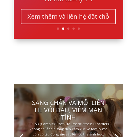
Xem thêm và liên hệ đặt chỗ
SANG CHẤN VÀ MỐI LIÊN
HỆ VỚI ĐAU, VIÊM MẠN
TÍNH
CPTSD (Complex Post-Traumatic Stress Disorder)
không chỉ ảnh hưởng đến cảm xúc và tâm lý mà
còn có tác động sâu sắc lên cơ thể sinh học.