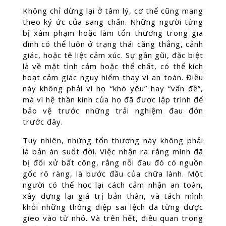
Không chỉ dừng lại ở tâm lý, cơ thể cũng mang
theo ký ức của sang chấn. Những người từng
bị xâm phạm hoặc làm tổn thương trong gia
đình có thể luôn ở trạng thái căng thẳng, cảnh
giác, hoặc tê liệt cảm xúc. Sự gần gũi, đặc biệt
là về mặt tình cảm hoặc thể chất, có thể kích
hoạt cảm giác nguy hiểm thay vì an toàn. Điều
này không phải vì họ “khó yêu” hay “vấn đề”,
mà vì hệ thần kinh của họ đã được lập trình để
bảo vệ trước những trải nghiệm đau đớn
trước đây.
Tuy nhiên, những tổn thương này không phải
là bản án suốt đời. Việc nhận ra rằng mình đã
bị đối xử bất công, rằng nỗi đau đó có nguồn
gốc rõ ràng, là bước đầu của chữa lành. Một
người có thể học lại cách cảm nhận an toàn,
xây dựng lại giá trị bản thân, và tách mình
khỏi những thông điệp sai lệch đã từng được
gieo vào từ nhỏ. Và trên hết, điều quan trọng