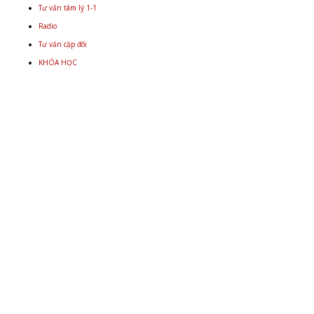
Tư vấn tâm lý 1-1
Radio
Tư vấn cặp đôi
KHÓA HỌC
Email
+848 9934 4478