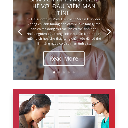
HỆ VỚI ĐAU, VIÊM MẠN
TÍNH
CPTSD (Complex Post-Traumatic Stress Disorder)
không chỉ ảnh hưởng đến cảm xúc và tâm lý mà
còn có tác động sâu sắc lên cơ thể sinh học.
Nhiều nghiên cứu trong lĩnh vực thần kinh học và
miễn dịch học cho thấy sang chấn kéo dài có thể
làm tăng nguy cơ đau mạn tính và...
Read More