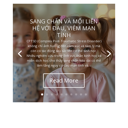
SANG CHẤN VÀ MỐI LIÊN
HỆ VỚI ĐAU, VIÊM MẠN
TÍNH
CPTSD (Complex Post-Traumatic Stress Disorder)
không chỉ ảnh hưởng đến cảm xúc và tâm lý mà
còn có tác động sâu sắc lên cơ thể sinh học.
Nhiều nghiên cứu trong lĩnh vực thần kinh học và
miễn dịch học cho thấy sang chấn kéo dài có thể
làm tăng nguy cơ đau mạn tính và...
Read More