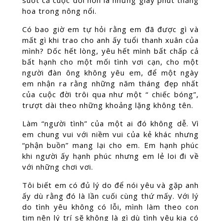
suốt cả cuộc đời hơn là những giây phút thăng
hoa trong nông nổi.
Có bao giờ em tự hỏi rằng em đã được gì và
mất gì khi trao cho anh ấy tuổi thanh xuân của
mình? Dốc hết lòng, yêu hết mình bất chấp cả
bất hạnh cho một mối tình vơi cạn, cho một
người đàn ông không yêu em, để một ngày
em nhận ra rằng những năm tháng đẹp nhất
của cuộc đời trôi qua như một “ chiếc bóng”,
trượt dài theo những khoảng lặng không tên.
Làm “người tình” của một ai đó không dễ. Vì
em chung vui với niềm vui của kẻ khác nhưng
“phận buồn” mang lại cho em. Em hạnh phúc
khi người ấy hạnh phúc nhưng em lẻ loi đi về
với những chơi vơi.
Tôi biết em có đủ lý do để nói yêu và gặp anh
ấy dù rằng đó là lần cuối cùng thứ mấy. Với lý
do tình yêu không có lỗi, mình làm theo con
tim nên lý trí sẽ không là gì dù tình yêu kia có