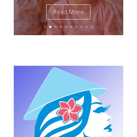
mẹ của mình? Nhiều người nhìn từ bên ngoài có
thể nghĩ rằng đứa trẻ...
Read More