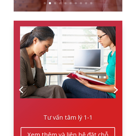
Tư vấn tâm lý 1-1
Xem thêm và liên hệ đặt chỗ