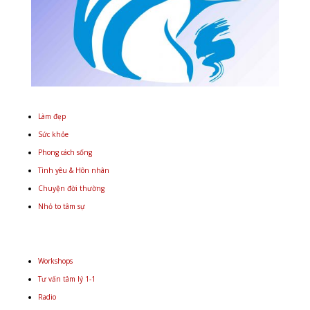
Làm đẹp
Sức khỏe
Phong cách sống
Tình yêu & Hôn nhân
Chuyện đời thường
Nhỏ to tâm sự
Workshops
Tư vấn tâm lý 1-1
Radio