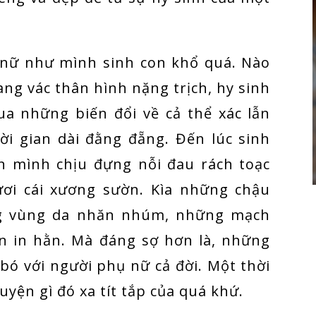
 nữ như mình sinh con khổ quá. Nào
ang vác thân hình nặng trịch, hy sinh
qua những biến đổi về cả thể xác lẫn
ời gian dài đằng đẵng. Đến lúc sinh
ằn mình chịu đựng nỗi đau rách toạc
ươi cái xương sườn. Kìa những chậu
g vùng da nhăn nhúm, những mạch
ạn in hằn. Mà đáng sợ hơn là, những
 bó với người phụ nữ cả đời. Một thời
uyện gì đó xa tít tắp của quá khứ.