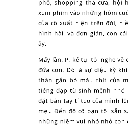
phố, shopping thả cửa, hội 
xem phim vào những hôm cuối
của cô xuất hiện trên đời, n
hình hài, và đơn giản, con cá
ấy.
Mấy lần, P. kể tụi tôi nghe về
đứa con. Đó là sự diệu kỳ khi
thần gắn bó máu thịt của m
tiếng đạp từ sinh mệnh nhỏ 
đặt bàn tay tí teo của mình l
mẹ… Đến độ cô bạn tôi sẵn s
những niềm vui nhỏ nhỏ con c