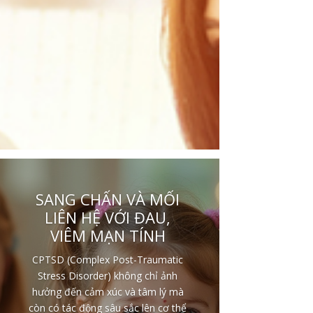
SANG CHẤN VÀ MỐI
LIÊN HỆ VỚI ĐAU,
VIÊM MẠN TÍNH
CPTSD (Complex Post-Traumatic
Stress Disorder) không chỉ ảnh
hưởng đến cảm xúc và tâm lý mà
còn có tác động sâu sắc lên cơ thể