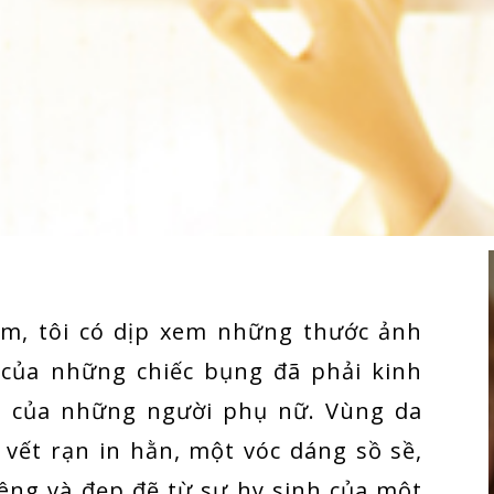
ãm, tôi có dịp xem những thước ảnh
h của những chiếc bụng đã phải kinh
ạn của những người phụ nữ. Vùng da
vết rạn in hằn, một vóc dáng sồ sề,
liêng và đẹp đẽ từ sự hy sinh của một