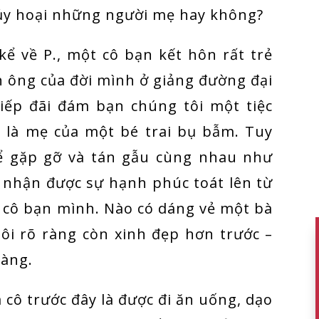
hủy hoại những người mẹ hay không?
 kể về P., một cô bạn kết hôn rất trẻ
n ông của đời mình ở giảng đường đại
tiếp đãi đám bạn chúng tôi một tiệc
đã là mẹ của một bé trai bụ bẫm. Tuy
để gặp gỡ và tán gẫu cùng nhau như
 nhận được sự hạnh phúc toát lên từ
 cô bạn mình. Nào có dáng vẻ một bà
tôi rõ ràng còn xinh đẹp hơn trước –
dàng.
 cô trước đây là được đi ăn uống, dạo