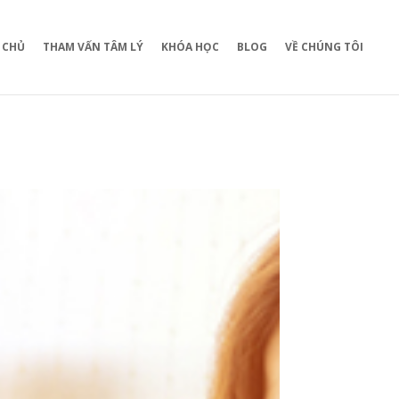
 CHỦ
THAM VẤN TÂM LÝ
KHÓA HỌC
BLOG
VỀ CHÚNG TÔI