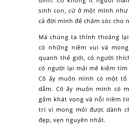
đình. Có không ít người ma
sinh con, cứ ở một mình như 
cả đời mình để chăm sóc cho 
Mà chúng ta thỉnh thoảng lạ
có những niềm vui và mong 
quanh thế giới, có người thí
có người lại mải mê kiếm tìm
Cô ấy muốn mình có một tổ 
dẫm. Cô ấy muốn mình có mộ
gắm khát vọng và nỗi niềm ti
trì vì mong mỏi được dành c
đẹp, vẹn nguyên nhất.