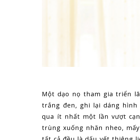
Một dạo nọ tham gia triển l
trắng đen, ghi lại dáng hìn
qua ít nhất một lần vượt c
trùng xuống nhăn nheo, mấy 
tất cả đều là dấu vết thiêng 